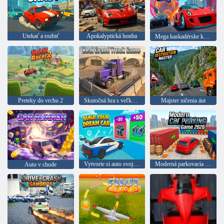
Utekať a rozbiť
Apokalyptická honba
Mega kaskadérske kúsky na autách
Preteky do vrchu 2
Skutočná hra s veľkým nákladným autom
Majster ničenia áut
Vytvorte si auto svojich snov
Moderná parkovacia hra 2026
Auto v chode