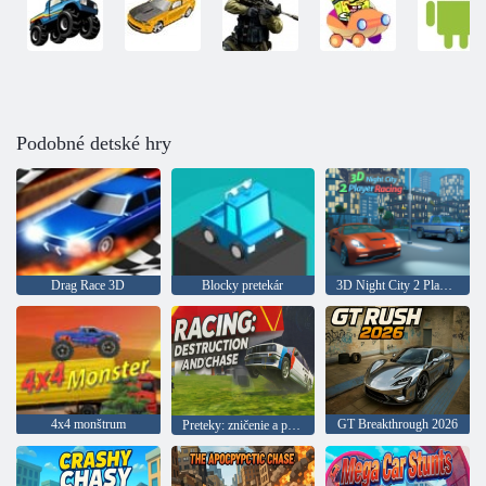
Podobné detské hry
Drag Race 3D
Blocky pretekár
3D Night City 2 Player Racing
4x4 monštrum
GT Breakthrough 2026
Preteky: zničenie a prenasledovanie