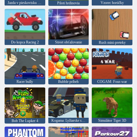
Jazda v pieskovisku a kolízie
Vzorec horúčky
Piloti hrdinovia
Do kopca Racing 2
Street obťažovanie
Rush mini-preteky
Racer bully
Bubble príbeh
COGAM: Four-war
Kogama: Lyžiarske skoky!
Simulátor Tiger 3D
Bob The Lupker 4