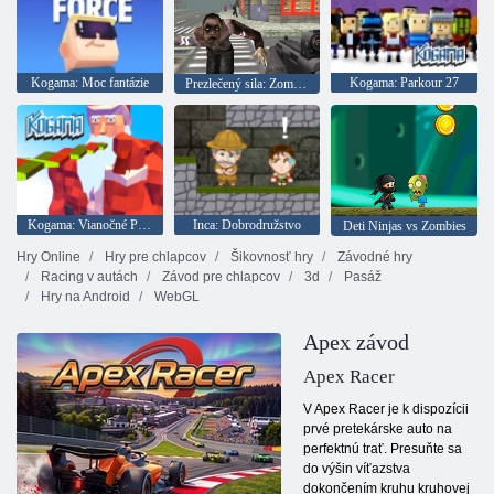
Kogama: Moc fantázie
Kogama: Parkour 27
Prezlečený sila: Zombie Survival
Kogama: Vianočné Parkour
Inca: Dobrodružstvo
Deti Ninjas vs Zombies
Hry Online
Hry pre chlapcov
Šikovnosť hry
Závodné hry
Racing v autách
Závod pre chlapcov
3d
Pasáž
Hry na Android
WebGL
Apex závod
Apex Racer
V Apex Racer je k dispozícii
prvé pretekárske auto na
perfektnú trať. Presuňte sa
do výšin víťazstva
dokončením kruhu kruhovej