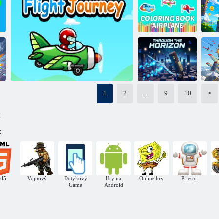
Omalovánka v
Lietadlá v akcii
Vojna na oblohe
lietadle
Omaľovánky
lietadlo
Pilotná svetová voj
d
1
2
...
9
10
>
)
Cez horizont
V
:
Letové cestovanie
ml5
Vojnový
Dotykový
Hry na
Online hry
Priestor
Game
Android