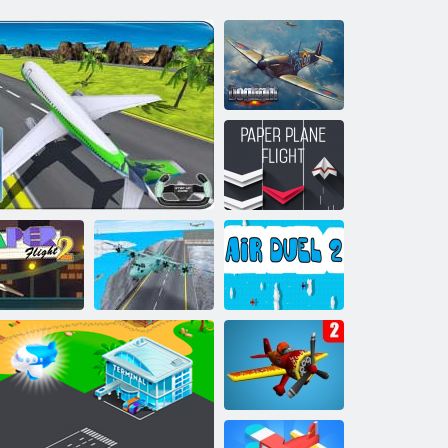
Vzdušný boj
Let z
papierového
letúna
pierový let 2
Letiskové parkovisko
Letový simulátor
Air Duel 2