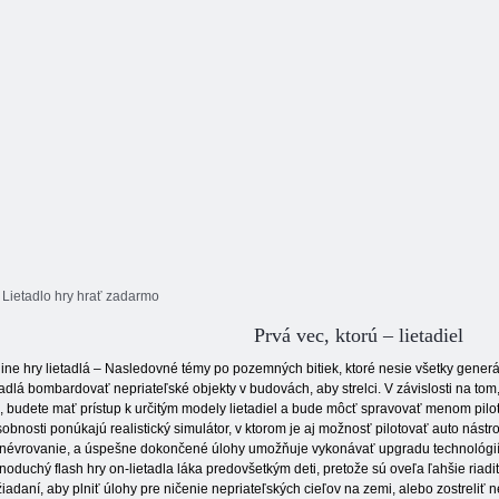
. Lietadlo hry hrať zadarmo
Prvá vec, ktorú – lietadiel
ine hry lietadlá – Nasledovné témy po pozemných bitiek, ktoré nesie všetky gener
tadlá bombardovať nepriateľské objekty v budovách, aby strelci. V závislosti na tom
, budete mať prístup k určitým modely lietadiel a bude môcť spravovať menom pilota
obnosti ponúkajú realistický simulátor, v ktorom je aj možnosť pilotovať auto nást
évrovanie, a úspešne dokončené úlohy umožňuje vykonávať upgradu technológií a z
noduchý flash hry on-lietadla láka predovšetkým deti, pretože sú oveľa ľahšie riadiť
iadaní, aby plniť úlohy pre ničenie nepriateľských cieľov na zemi, alebo zostreliť