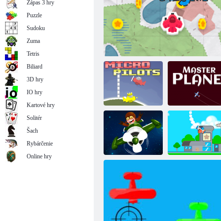
Zápas 3 hry
Puzzle
Sudoku
Zuma
Letový simulátor
Tetris
Biliard
3D hry
IO hry
Kartové hry
Solitér
Šach
Mikropiloti
Cartoon letový
Majiteľ lietadla
Rybárčenie
Online hry
Zberateľ hviezd
Ďalší letovej