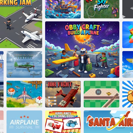
Zlúčenie
leteckého
magnáta
Námorná bitka
Nebeský
505
Letectvo 2018
bojovník
N
Hromové
Let
cha lietadla City pilot
lietadlo
Letecký útok
Letecký boj
Obby craft: vytvorenie lietadla
Kontrola letisko
N