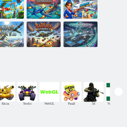
Nebeský rytier
Správa letísk
Okrídlené
Sedem profesií
na
obrodružstvá
Petrel
na letisku
Klobásový
ojnové nebo
bombardér
Montáž lietadla
Akcia
Strelci
WebGL
Pasáž
3d
Vojnové hry