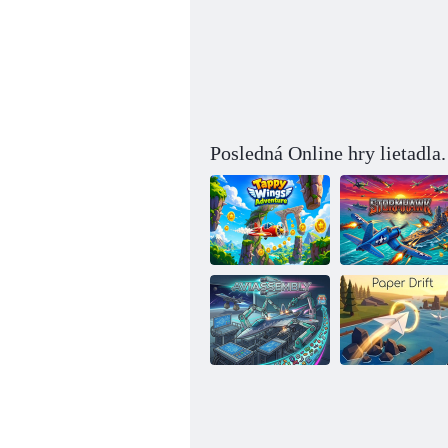
Posledná Online hry lietadla
Okrídlené
dobrodružstvá
Petrel
Montáž lietadla
Papierový drift