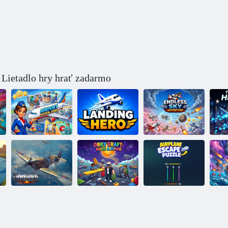
. Lietadlo hry hrať zadarmo
Nekonečné
Sedem profesií
dobrodružstvo
na letisku
Vzdušný hrdina
na oblohe
C
Obby craft:
vytvorenie
Ná
Vzdušný boj
lietadla
Únik z lietadla