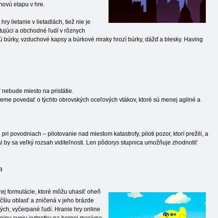
novú etapu v hre.
ry lietanie v lietadlách, tiež nie je
tujúci a obchodné ľudí v rôznych
ujú búrky, vzduchové kapsy a búrkové mraky hrozí búrky, dážď a blesky. Having
 nebude miesto na pristátie.
žeme povedať o týchto obrovských oceľových vtákov, ktoré sú menej agilné a
 povodniach – pilotovanie nad miestom katastrofy, piloti pozor, ktorí prežili, a
val by sa veľký rozsah viditeľnosti. Len pôdorys stupnica umožňuje zhodnotiť
a
rej formulácie, ktoré môžu uhasiť oheň
čšiu oblasť a zničená v jeho brázde
ných, vyčerpané ľudí. Hranie hry online