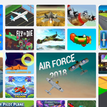
Letisko
Fraktálny boj x
Piloti hrdinovia
Leťte alebo
Air Dogs of
zomriete
WW2
Znovu opakujem
Crash Landing
3D
Pa