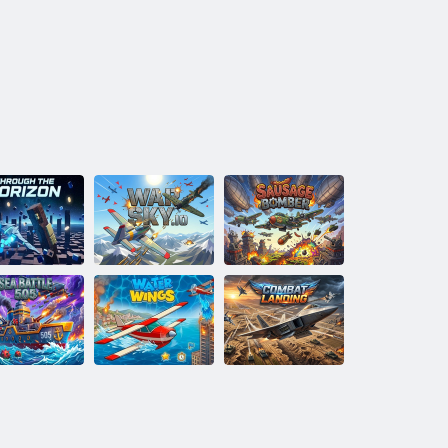
Klobásový
ez horizont
Vojnové nebo
bombardér
morná bitka
505
Vodné krídla
Bojové pristátie