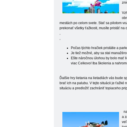
zni
Vzh
obm
mestách po celom svete. Stať sa pilotom voz
prekonať všetky ťažkosti, musíte pristáť na
,
,
Počas týchto hračiek pristátie a park
Je tiež možné, aby sa stal manažérom
Ešte náročnou úlohou by bolo mať li
viac Celkovo! Iba školenia a nahro
Ďalšie hry lietania na lietadlách vás bude s
brať ich na palubu. V tejto situácii je ťažk
situáciu a predložiť zachrániť topiaceho pri
na
a z
veľ