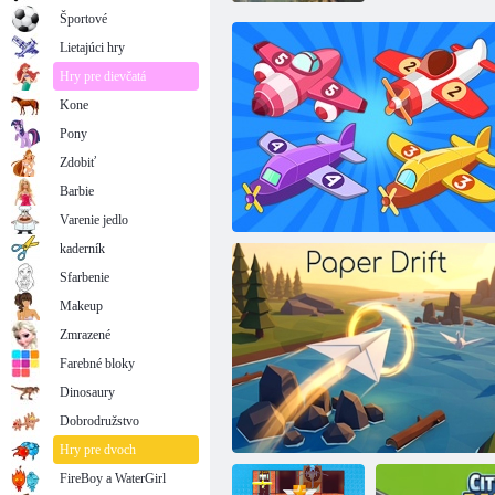
Športové
Lietajúci hry
Hry pre dievčatá
Kone
Pony
Zdobiť
Barbie
Varenie jedlo
kaderník
Sfarbenie
Makeup
Zmrazené
Farebné bloky
Dinosaury
Dobrodružstvo
Kombinovanie lietadiel
Hry pre dvoch
FireBoy a WaterGirl