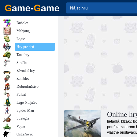
Bubbles
Mahjong
Logic
Hry pre deti
Tank hry
Streľba
Závodné hry
Zombies
Dobrodružstvo
Futbal
Lego NinjaGo
Spider-Man
Online hr
Stratégia
lietadlá, klzáky, 
Vojna
ponúka zadarmo hr
vlastné pristávaci
Ostreľovač