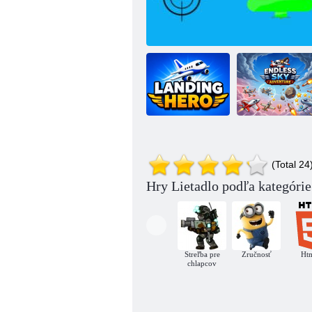
Nekonečné
dobrodružstvo
(Total 24
Vzdušný hrdina
Bojová línia
na oblohe
Hry Lietadlo podľa kategórie
Streľba pre
Zručnosť
Ht
chlapcov