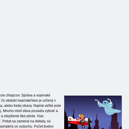
ácie chlapcov. Správa a vojenské
, čo období nepriateľstvo je určený v
, alebo tretej strany. Najmä veľké pole
roj. Mnoho misií dáva pozadia vybrať a
lepšenie titul pilota. Viac
. Pobyt sa zameral na detaily, sú
 nepriateľa vo vzduchu. Počet bodov