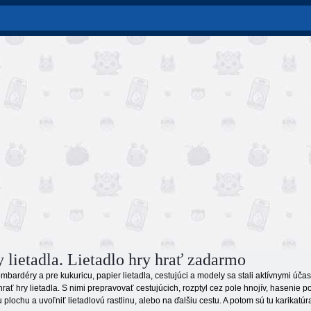
y lietadla. Lietadlo hry hrať zadarmo
bombardéry a pre kukuricu, papier lietadla, cestujúci a modely sa stali aktívnymi úč
ať hry lietadla. S nimi prepravovať cestujúcich, rozptyl cez pole hnojív, hasenie p
u plochu a uvoľniť lietadlovú rastlinu, alebo na ďalšiu cestu. A potom sú tu karikatú