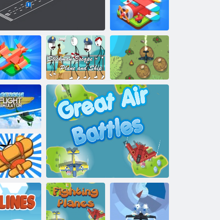
Voľný pád 2
Zlúčenie lietadiel
Stickman
Escape- Lietadlo
Boj proti
ekonečný let
Letisko Gul
a loď
letectvu
ový simulátor
Hessna
ebeská bitka