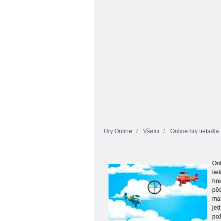
Hry Online
Všetci
Online hry lietadla
Onl
lie
hre
pôs
man
jed
pož