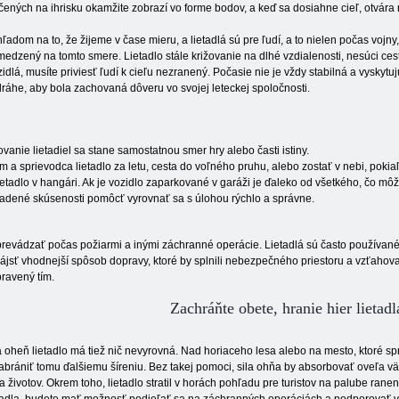
čených na ihrisku okamžite zobrazí vo forme bodov, a keď sa dosiahne cieľ, otvára 
ľadom na to, že žijeme v čase mieru, a lietadlá sú pre ľudí, a to nielen počas vojny, h
edzený na tomto smere. Lietadlo stále križovanie na dlhé vzdialenosti, nesúci ces
idlá, musíte priviesť ľudí k cieľu nezranený. Počasie nie je vždy stabilná a vyskyt
 dráhe, aby bola zachovaná dôveru vo svojej leteckej spoločnosti.
ovanie lietadiel sa stane samostatnou smer hry alebo časti istiny.
 a sprievodca lietadlo za letu, cesta do voľného pruhu, alebo zostať v nebi, pokiaľ
etadlo v hangári. Ak je vozidlo zaparkované v garáži je ďaleko od všetkého, čo mô
madené skúsenosti pomôcť vyrovnať sa s úlohou rýchlo a správne.
prevádzať počas požiarmi a inými záchranné operácie. Lietadlá sú často používané pri
é nájsť vhodnejší spôsob dopravy, ktoré by splnili nebezpečného priestoru a vzťaho
pravený tím.
Zachráňte obete, hranie hier lietadl
 oheň lietadlo má tiež nič nevyrovná. Nad horiaceho lesa alebo na mesto, ktoré sp
abrániť tomu ďalšiemu šíreniu. Bez takej pomoci, sila ohňa by absorbovať oveľa vä
a životov. Okrem toho, lietadlo stratil v horách pohľadu pre turistov na palube rane