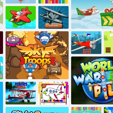
Lietadlo
Prežitie lietadla
Omaľovánky
Vypustite všetky
Lietadlo. io
Bitka o letún
Santa je letecká spolo