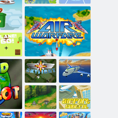
Bojové lietadlá
Veľké bitky vzduch
Tunel lietadla
Lietadlo
čnosť
prichádza!
Bravda
Vzduchová vojna
Letový simulátor