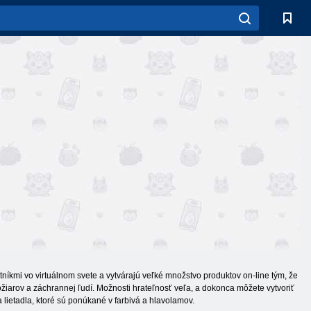
astníkmi vo virtuálnom svete a vytvárajú veľké množstvo produktov on-line tým, že
ožiarov a záchrannej ľudí. Možnosti hrateľnosť veľa, a dokonca môžete vytvoriť
ra lietadla, ktoré sú ponúkané v farbivá a hlavolamov.