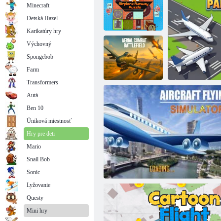
Minecraft
Detská Hazel
Karikatúry hry
Výchovný
Puzzle
Spongebob
pristávacej dráhy
lietadla
Papierový drift
Farm
Transformers
Autá
Ben 10
Air Combat:
Battlefield
Úniková miestnosť
Hry pre deti
Mario
Snail Bob
Parkovacia záp
Sonic
Lyžovanie
Questy
Mini hry