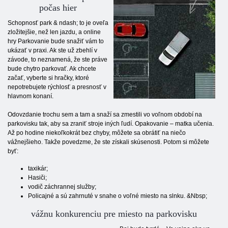
počas hier
Schopnosť park & ​​ndash; to je oveľa
zložitejšie, než len jazdu, a online
hry Parkovanie bude snažiť vám to
ukázať v praxi. Ak ste už zbehlí v
závode, to neznamená, že ste práve
bude chytro parkovať. Ak chcete
začať, vyberte si hračky, ktoré
nepotrebujete rýchlosť a presnosť v
hlavnom konaní.
Odovzdanie trochu sem a tam a snaží sa zmestili vo voľnom období na
parkovisku tak, aby sa zraniť stroje iných ľudí. Opakovanie – matka učenia.
Až po hodine niekoľkokrát bez chyby, môžete sa obrátiť na niečo
vážnejšieho. Takže povedzme, že ste získali skúsenosti. Potom si môžete
byť:
taxikár;
Hasiči;
vodič záchrannej služby;
Policajné a sú zahrnuté v snahe o voľné miesto na slnku. &Nbsp;
vážnu konkurenciu pre miesto na parkovisku