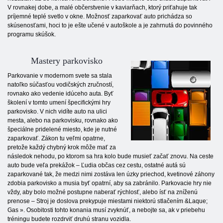
V rovnakej dobe, a malé občerstvenie v kaviarňach, ktorý priťahuje tak
príjemné teplé svetlo v okne. Možnosť zaparkovať auto prichádza so
skúsenosťami, hoci to je ešte učené v autoškole a je zahrnutá do povinného
programu skúšok.
Mastery parkovisko
Parkovanie v modernom svete sa stala
natoľko súčasťou vodičských zručností,
rovnako ako vedenie idúceho auta. Byť
školení v tomto umení špecifickými hry
parkovisko. V nich vidíte auto na ulici
mesta, alebo na parkovisku, rovnako ako
špeciálne pridelené miesto, kde je nutné
zaparkovať. Zákon tu veľmi opatrne,
pretože každý chybný krok môže mať za
následok nehodu, po ktorom sa hra kolo bude musieť začať znovu. Na ceste
auto bude veľa prekážok – Ľudia občas cez cestu, ostatné autá sú
zaparkované tak, že medzi nimi zostáva len úzky priechod, kvetinové záhony
zdobia parkovisko a musia byť opatrní, aby sa zabránilo. Parkovacie hry nie
vždy, aby bolo možné postupne naberať rýchlosť, alebo ísť na zníženú
prenose – Stroj je doslova prekypuje miestami niektorú stlačením &Laque;
Gas ». Osobitosti tohto konania musí zvyknúť, a nebojte sa, ak v priebehu
tréningu budete rozdrviť druhú stranu vozidla.