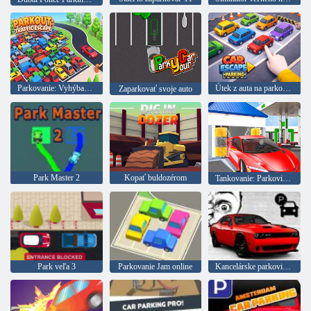
Parkovanie: Vyhýbanie sa dopravným zápcham
Útek z auta na parkovisku
Zaparkovať svoje auto
Park Master 2
Kopať buldozérom
Tankovanie: Parkovisko
Park veľa 3
Parkovanie Jam online
Kancelárske parkovisko