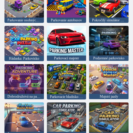
Parkovanie osobných a nákladných áut
Parkovanie autobusov
Pokročilý simulátor parkovania
Parkovací majster
Podzemné parkovisko
Hádanka: Parkovisko
Dobrodružstvá na parkovisku
Majstri jazdy
Parkovacie bludisko Escape pre deti