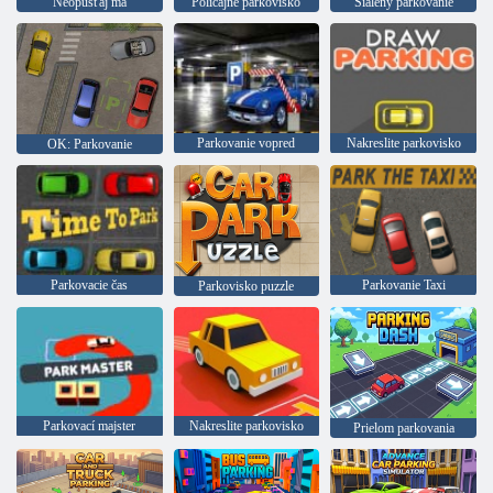
Neopúšťaj ma
Policajné parkovisko
Šialený parkovanie
Parkovanie vopred
Nakreslite parkovisko
OK: Parkovanie
Parkovacie čas
Parkovanie Taxi
Parkovisko puzzle
Parkovací majster
Nakreslite parkovisko
Prielom parkovania