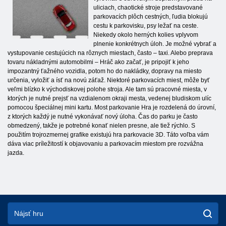
uliciach, chaotické stroje predstavované
parkovacích plôch cestných, ľudia blokujú
cestu k parkovisku, psy ležať na ceste.
Niekedy okolo herných kolies vplyvom
plnenie konkrétnych úloh. Je možné vybrať a
vystupovanie cestujúcich na rôznych miestach, často – taxi. Alebo preprava
tovaru nákladnými automobilmi – Hráč ako začať, je pripojiť k jeho
impozantný ťažného vozidla, potom ho do nakládky, dopravy na miesto
určenia, vyložiť a ísť na novú záťaž. Niektoré parkovacích miest, môže byť
veľmi blízko k východiskovej polohe stroja. Ale tam sú pracovné miesta, v
ktorých je nutné prejsť na vzdialenom okraji mesta, vedenej bludiskom ulíc
pomocou špeciálnej mini kartu. Most parkovanie Hra je rozdelená do úrovní,
z ktorých každý je nutné vykonávať nový úloha. Čas do parku je často
obmedzený, takže je potrebné konať nielen presne, ale tiež rýchlo. S
použitím trojrozmernej grafike existujú hra parkovacie 3D. Táto voľba vám
dáva viac príležitostí k objavovaniu a parkovacím miestom pre rozvážna
jazda.