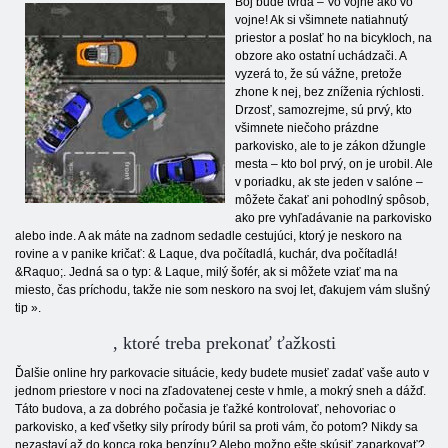
Boj bude tvrdá – Vo vojne ako vo
vojne! Ak si všimnete natiahnutý
priestor a poslať ho na bicykloch, na
obzore ako ostatní uchádzači. A
vyzerá to, že sú vážne, pretože
zhone k nej, bez zníženia rýchlosti.
Drzosť, samozrejme, sú prvý, kto
všimnete niečoho prázdne
parkovisko, ale to je zákon džungle
mesta – kto bol prvý, on je urobil. Ale
v poriadku, ak ste jeden v salóne –
môžete čakať ani pohodlný spôsob,
ako pre vyhľadávanie na parkovisko
alebo inde. A ak máte na zadnom sedadle cestujúci, ktorý je neskoro na
rovine a v panike kričať: & Laque, dva počítadlá, kuchár, dva počítadlá!
&Raquo;. Jedná sa o typ: & Laque, milý šofér, ak si môžete vziať ma na
miesto, čas príchodu, takže nie som neskoro na svoj let, ďakujem vám slušný
tip ».
, ktoré treba prekonať ťažkosti
Ďalšie online hry parkovacie situácie, kedy budete musieť zadať vaše auto v
jednom priestore v noci na zľadovatenej ceste v hmle, a mokrý sneh a dážď.
Táto budova, a za dobrého počasia je ťažké kontrolovať, nehovoriac o
parkovisko, a keď všetky sily prírody búril sa proti vám, čo potom? Nikdy sa
nezastaví až do konca roka benzínu? Alebo možno ešte skúsiť zaparkovať?