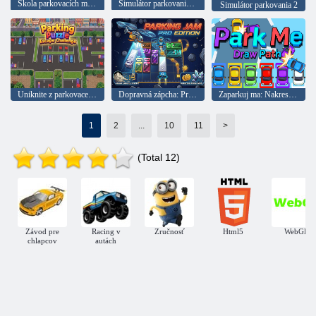
Škola parkovacích majstrov
Simulátor parkovania auta
Simulátor parkovania 2
Uniknite z parkovacej hádanky
Dopravná zápcha: Profesionálna verzia
Zaparkuj ma: Nakreslite obrys
1
2
...
10
11
>
(Total 12)
Závod pre
Racing v
Zručnosť
Html5
WebGL
chlapcov
autách