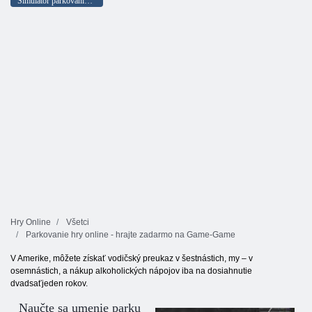
Simulátor parkovania auta
Hry Online
Všetci
Parkovanie hry online - hrajte zadarmo na Game-Game
V Amerike, môžete získať vodičský preukaz v šestnástich, my – v
osemnástich, a nákup alkoholických nápojov iba na dosiahnutie
dvadsaťjeden rokov.
Naučte sa umenie parku