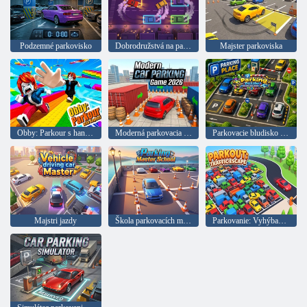
Podzemné parkovisko
Dobrodružstvá na parkovisku
Majster parkoviska
Obby: Parkour s handrovou bábikou
Moderná parkovacia hra 2026
Parkovacie bludisko Escape pre deti
Majstri jazdy
Škola parkovacích majstrov
Parkovanie: Vyhýbanie sa dopravným zápcham