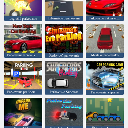
Informácie o parkovaní
Parkovanie v Amsterdame
Legrační parkovanie
Parkovanie v New Yorku
Mestské parkovisko
Štedrý deň parkovanie
Parkovanie pre športové vozidlá
Parkovisko Supercar
Parkovanie: súprava