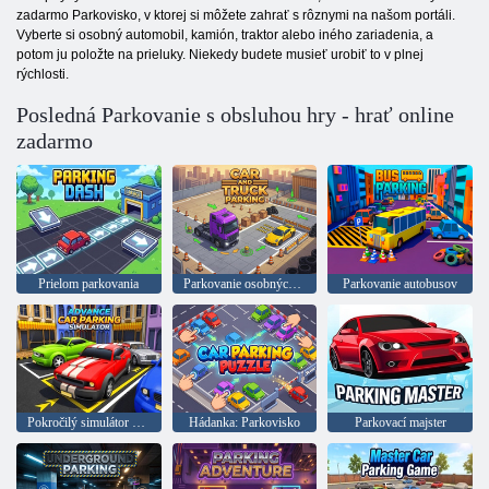
zadarmo Parkovisko, v ktorej si môžete zahrať s rôznymi na našom portáli.
Vyberte si osobný automobil, kamión, traktor alebo iného zariadenia, a
potom ju položte na prieluky. Niekedy budete musieť urobiť to v plnej
rýchlosti.
Posledná Parkovanie s obsluhou hry - hrať online
zadarmo
Prielom parkovania
Parkovanie osobných a nákladných áut
Parkovanie autobusov
Pokročilý simulátor parkovania
Hádanka: Parkovisko
Parkovací majster