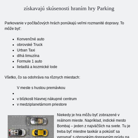
získavajú skúsenosti hraním hry Parking
Parkovanie v počítačových hrách ponúkajú veľmi rozmanité dopravy. To
môže byť:
Konvenčné auto
obrovské Truck
Urban Taxi
dlhá limuzína
Formule 1 auto
lietadlá a kozmické lode
Všetko, čo sa odohráva na rôznych miestach:
V meste s hustou premávkou
v blízkosti hlavnej nákupné centrum
v medziplanetárnom priestore
Niekedy je hra môžu byť zobrazené v
reálnom mieste. Napríklad, indické mesto
Bombaj – jeden z najväčších na svete. Tu je
treba byť miestne taxikár a pokúsiť sa
vyrovnať s obrovským dopravným prúdu na