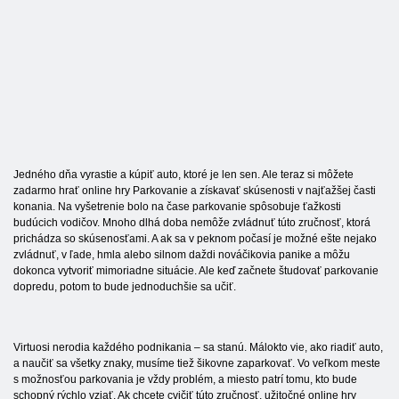
Jedného dňa vyrastie a kúpiť auto, ktoré je len sen. Ale teraz si môžete
zadarmo hrať online hry Parkovanie a získavať skúsenosti v najťažšej časti
konania. Na vyšetrenie bolo na čase parkovanie spôsobuje ťažkosti
budúcich vodičov. Mnoho dlhá doba nemôže zvládnuť túto zručnosť, ktorá
prichádza so skúsenosťami. A ak sa v peknom počasí je možné ešte nejako
zvládnuť, v ľade, hmla alebo silnom daždi nováčikovia panike a môžu
dokonca vytvoriť mimoriadne situácie. Ale keď začnete študovať parkovanie
dopredu, potom to bude jednoduchšie sa učiť.
Virtuosi nerodia každého podnikania – sa stanú. Málokto vie, ako riadiť auto,
a naučiť sa všetky znaky, musíme tiež šikovne zaparkovať. Vo veľkom meste
s možnosťou parkovania je vždy problém, a miesto patrí tomu, kto bude
schopný rýchlo vziať. Ak chcete cvičiť túto zručnosť, užitočné online hry