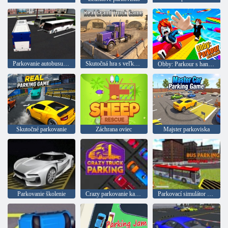
Parkovanie autobusu 3D
Skutočná hra s veľkým nákladným autom
Obby: Parkour s handrovou bábikou
Skutočné parkovanie
Záchrana oviec
Majster parkoviska
Parkovanie školenie
Crazy parkovanie kamiónu
Parkovací simulátor autobusov 3D