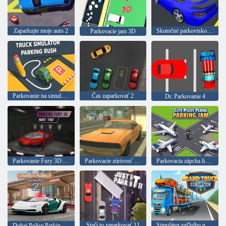
Zaparkujte moje auto 2
Skutočné parkovisko v roku 2020
Parkovacie jam 3D
Parkovanie na simulátore nákladných vozidiel
Čas zaparkovať 2
Dr. Parkovanie 4
Parkovanie Fury 3D: Nočný zlodej
Parkovacie zúrivosť 3D
Parkovacia zápcha lietadla City pilot
Stačí to zaparkovať 11
Simulátor veľkého nákladného auta
Dubai Police Parking 2.