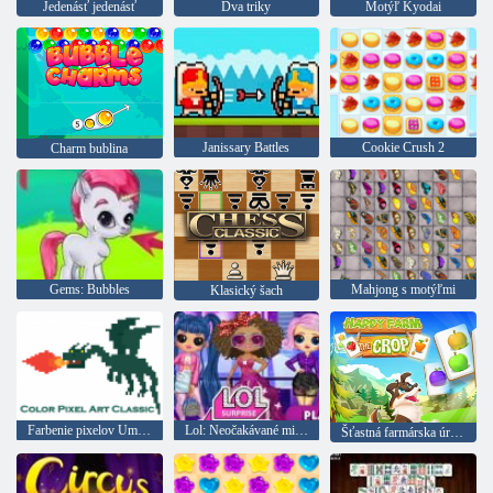
Jedenásť jedenásť
Dva triky
Motýľ Kyodai
Janissary Battles
Cookie Crush 2
Charm bublina
Gems: Bubbles
Mahjong s motýľmi
Klasický šach
Farbenie pixelov Umenie klasiky
Lol: Neočakávané milénia
Šťastná farmárska úroda