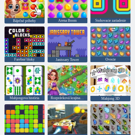
Arena Boom
Stohovacie zariadenie
Báječné príbehy
Farebné bloky
Ovocie
Janissary Tower
Mahjongova história
Rozprávková krajina: Sútok a mágia
Mahjong 3D