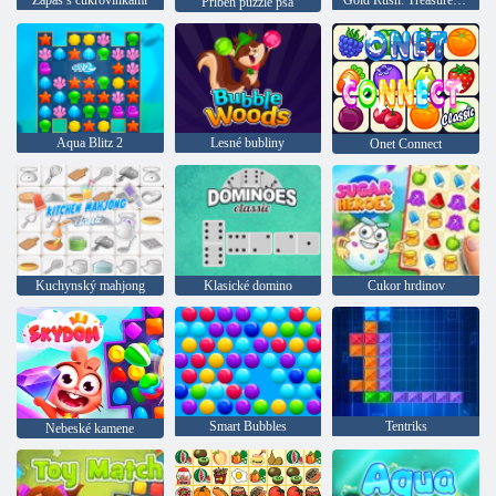
Zápas s cukrovinkami
Gold Rush: Treasure Hunter
Príbeh puzzle psa
Aqua Blitz 2
Lesné bubliny
Onet Connect
Kuchynský mahjong
Klasické domino
Cukor hrdinov
Smart Bubbles
Tentriks
Nebeské kamene