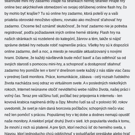
stiahnutie mini hry zadarmo.Vitajte na stránkach hernej stránke! Hrajte hry
online bez akýchkoľvek obmedzení vo svojej obľúbenej online flash hry, čo
by mohlo byť krajšie? Tu sú online hry zadarmo, ktorá poteší vy a vaši
priatelia obrovské množstvo výberu, rovnako ako možnosť sťahovať hry
zadarmo. Chceme tiež oznámiť skutočnosť, že hrať zadarmo nie je potreba
registrovať, podľa požiadaviek iných online herné stránky. Flash hry na
našich stránkach sú rozdelené do kategórií, žánrov a tém, takže si nájsť
správne detské hry nebude robiť najmenšie prácu. Všetky hry sú k dispozícii
online zadarmo, deň a noc, a miesto je neustále aktualizovaný s novými
hrami. Dúfame, že každý návštevník bude môcť baviť a čas odtrhnúť sa od
svojich starostí s pomocou mini-hry, a schopnosť a dostupnosť stiahnuť
zadarmo hry pomôže len v tom! V dnešnom svete každý z nás stále viac času
v prednej časti monitora. Práce, komunikácie, zábava - celý rozsah ľudského
života nachádza svoj odraz vo virtuálnom svete. A v posledných niekoľkých
rokoch, Internet neúnavne otočiť neviditeľnú webe nášho života, našej práci i
voľný čas. Teraz pre väčšinu ľudí, počítač bez pripojenia k internetu - len
kovová krabica naplnená drôty a čipy. Mnoho ľudí sa už v polovici 90. rokov
uvedomili, že svet je nám daná tvorcovia počítačov, schopných niečo viac
než len pomôcť s prácou. Populárnej hry v tej dobe a dodnes nemajú opustiť
naše monitory. A niektorí prijať druhý život v sieti. Ich popularita viedla k tomu,
že mnohí z nich sú platené. A pre tých, ktorí nechcú ísť do herného sveta, s
hlavou, ktorí jednoducho chcú oddýchnuť v poludňajšej prestávke alebo hrať