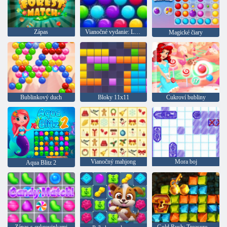
Zápas
Vianočné vydanie: Legrační bubliny
Magické čiary
Bublinkový duch
Bloky 11x11
Cukroví bubliny
Vianočný mahjong
Mora boj
Aqua Blitz 2