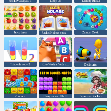
Hrdinovia zápasu 3
Linky 98
Klenoty Blitz 3
Juicy linka
Zumba: Oceán
Rachel Holmes spozoruje rozdiel
Triedenie vody 2
Koto Wasiya: Veže slov
Delá surfer
Zoobum
Bloky zápasu 10x10
Vysnívaní kuchári