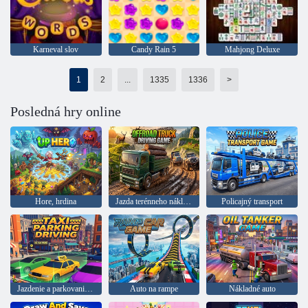
Karneval slov
Candy Rain 5
Mahjong Deluxe
1
2
...
1335
1336
>
Posledná hry online
Hore, hrdina
Jazda terénneho nákladného auta
Policajný transport
Jazdenie a parkovanie taxíkov
Auto na rampe
Nákladné auto