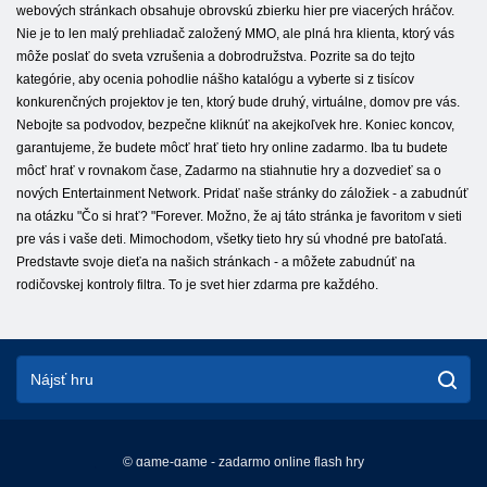
webových stránkach obsahuje obrovskú zbierku hier pre viacerých hráčov.
Nie je to len malý prehliadač založený MMO, ale plná hra klienta, ktorý vás
môže poslať do sveta vzrušenia a dobrodružstva. Pozrite sa do tejto
kategórie, aby ocenia pohodlie nášho katalógu a vyberte si z tisícov
konkurenčných projektov je ten, ktorý bude druhý, virtuálne, domov pre vás.
Nebojte sa podvodov, bezpečne kliknúť na akejkoľvek hre. Koniec koncov,
garantujeme, že budete môcť hrať tieto hry online zadarmo. Iba tu budete
môcť hrať v rovnakom čase, Zadarmo na stiahnutie hry a dozvedieť sa o
nových Entertainment Network. Pridať naše stránky do záložiek - a zabudnúť
na otázku "Čo si hrať? "Forever. Možno, že aj táto stránka je favoritom v sieti
pre vás i vaše deti. Mimochodom, všetky tieto hry sú vhodné pre batoľatá.
Predstavte svoje dieťa na našich stránkach - a môžete zabudnúť na
rodičovskej kontroly filtra. To je svet hier zdarma pre každého.
© game-game - zadarmo online flash hry