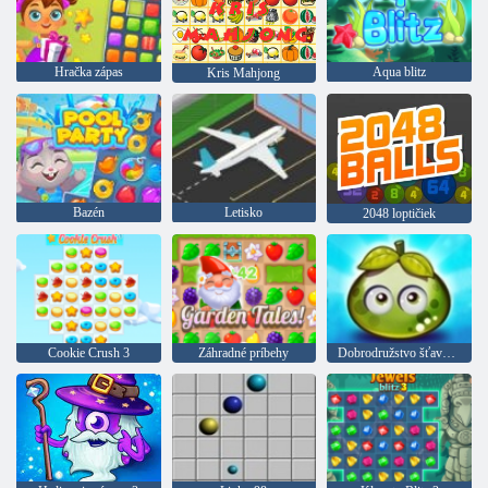
Hračka zápas
Aqua blitz
Kris Mahjong
Bazén
Letisko
2048 loptičiek
Cookie Crush 3
Záhradné príbehy
Dobrodružstvo šťavnatých bobúľ