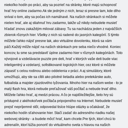
niekoľko hodín po práci, aby sa pozrieť na stránky, ktoré majú schopnosť
hrať hry online zadarmo.Ak ste jedným z nich, teraz si presne tam, kde dlho
sníval o tom, aby sa počas ich namáhavé. Na našich stránkach si môžete
nielen hrať, ale aj stiahnuť hru zadarmo, takže už nikdy nebudete musieť
hľadať znovu zakaždým miloval zábavy. Tu sa nachádza jeden z najväčších
zbierok rôznych hier. Všetky z nich sú radené do jasných kategórií. S týmto
môžete ľahko nájsť presne tak, ako virtuálne dovolenku, ktorá sa vám
páči.Každý môže nájsť na našich stránkach pre seba niečo vhodné. Koniec
koncov, tu sme sa predstaviť úplne zadarmo hier v rôznych kategóriách. Toto
vývojové a vzdelávacie puzzle pre deti, hrať v ktorých vaše deti bude viac
inteligentný a vzdelaný, sofistikované logických hier, cez ktoré si môžete
zápasiť s celou rodinou alebo oddelenia v práci. A aj simulátory, ktoré
umožňujú, aby ste sa cítili ako pilotné lietadla alebo pretekárske auto,
futbalista a majster zjazdového lyžovania. Mnoho hier na našom webe - to je
malý flash hra, ktorá nebude preťažovať váš počítač a nebude trvať dlho.
Môžete ľahko hrať, aj medzi prácou. A čo je najdôležitejšie, tieto hry sú
prístupné z akéhokoľvek počítača pripojeného na Internet. Nebudete musieť
prejsť nepríjemné stôl, odpovedal tisíce hlúpe otázky a očakávať, že
niekoľko hodín sťahovanie hier. Stačí zadať do adresného riadku našej
webovej stránky - a budete môcť hrať, kam chcete.Pre tých, ktorí chcú to
adrenalín, ktorí túžia ponoriť do virtuálneho sveta s hlavou na našich