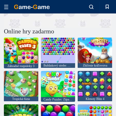
Online hry zadarmo
Bublinkový strelec HTML5
Zlúčenie kráľovstva
Záhradné rozprávky 3
Tropická fúzia
Klenoty Blitz 4
Candy Puzzles: Zápas zadarmo 3