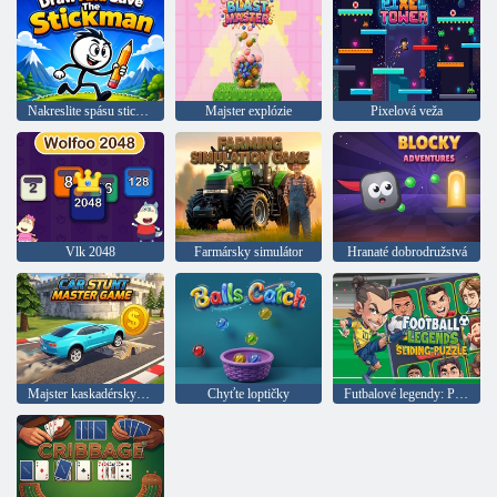
Nakreslite spásu stickmana
Majster explózie
Pixelová veža
Vlk 2048
Farmársky simulátor
Hranaté dobrodružstvá
Majster kaskadérskych áut
Chyťte loptičky
Futbalové legendy: Posuvné puzzle