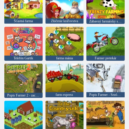
Šťastná farma
Zlúčenie kráľovstva
Zábavný farmársky simulátor
Telefón Gartik
farma mánia
Farmer pretekár
farm express
Popis Farmer - Sezóna 3
Popis Farmer 2 - zachrániť dedinu