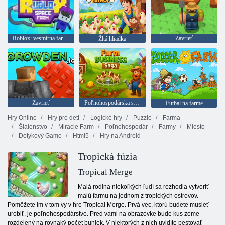
Roblox: vesmírna farma
Zavrieť
Žltá hliadka
Zavrieť
Poľnohospodárska sága
Futbal na farme
Hry Online
Hry pre deti
Logické hry
Puzzle
Farma
Šialenstvo
Miracle Farm
Poľnohospodár
Farmy
Miesto
Dotykový Game
Html5
Hry na Android
Tropická fúzia
Tropical Merge
Malá rodina niekoľkých ľudí sa rozhodla vytvoriť
malú farmu na jednom z tropických ostrovov.
Pomôžete im v tom vy v hre Tropical Merge. Prvá vec, ktorú budete musieť
urobiť, je poľnohospodárstvo. Pred vami na obrazovke bude kus zeme
rozdelený na rovnaký počet buniek. V niektorých z nich uvidíte pestovať