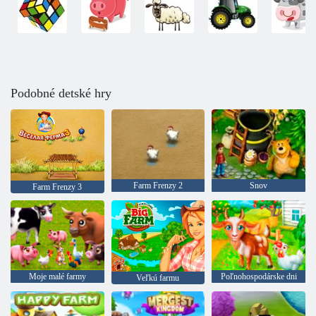
Podobné detské hry
Farm Frenzy 2
Snov
Farm Frenzy 3
Moje malé farmy
Poľnohospodárske dni
Veľkú farmu