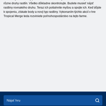
rôzne druhy rastlín. Všetko dôkladne skontrolujte. Budete musieť nájsť
rastliny rovnakého druhu. Teraz ich potiahnite myšou a spojte ich. Keď dôjde
k spojeniu, získate body a nový typ rastliny. Vykonaním týchto akcií v hre
Tropical Merge teda rozviniete poľnohospodárstvo na tejto farme.