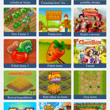
vybudovať farmu
prekážky diviaka
Černošská štvrť: Na vidieku
New Farmer 2
Farma ovce
Rytieri a nevesty
Príbeh farmy 2
Príbeh farmy
Farmár
Malý klikač na farme
Ahoj farmu
Rozvoj hospodárstva