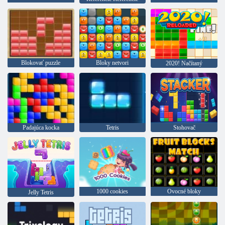
Blokovať puzzle
Bloky netvori
2020! Načítaný
Padajúca kocka
Tetris
Stohovač
1000 cookies
Ovocné bloky
Jelly Tetris