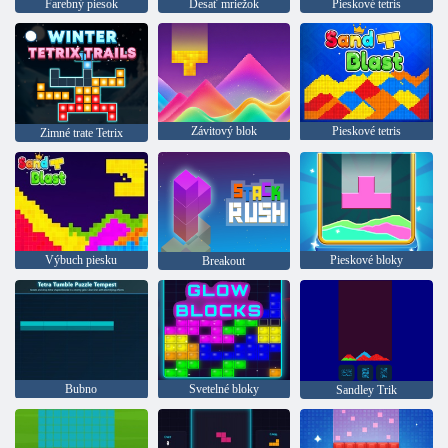
Farebný piesok
Desať mriežok
Pieskové tetris
Závitový blok
Pieskové tetris
Zimné trate Tetrix
Výbuch piesku
Pieskové bloky
Breakout
Bubno
Svetelné bloky
Sandley Trik