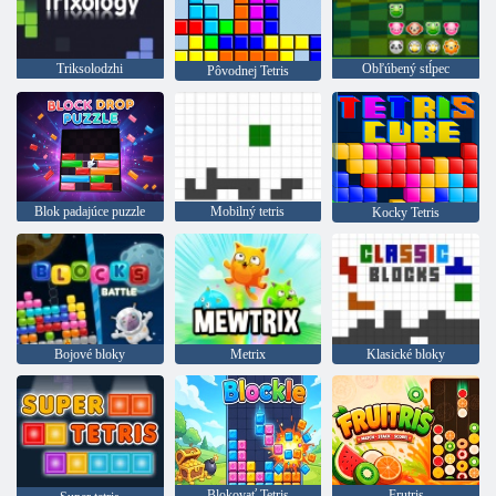
Triksolodzhi
Obľúbený stĺpec
Pôvodnej Tetris
Blok padajúce puzzle
Mobilný tetris
Kocky Tetris
Bojové bloky
Metrix
Klasické bloky
Blokovať Tetris
Frutris