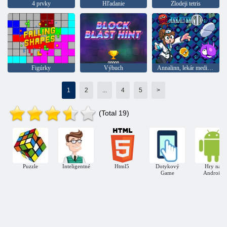
4 prvky
Hľadanie
Zlodeji tetris
Figúrky
Výbuch
Annalinn, lekár medicíny
1
2
...
4
5
>
(Total 19)
Puzzle
Inteligentné
Html5
Dotykový
Hry na
Game
Android