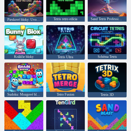
Tetris retro edícia
Sand Tetris Professional
Pieskové bloky: Uvoľnite čiary
Králičie bloky
Schéma Tetris
Tetris Ultra
Sudoku: Mozgové bloky
Tetro Fusion
Tetrix 3D