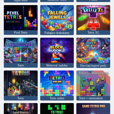
Super tetris
Pixel Tetris
Tetrix XL
Padajúce drahokamy
Tetris
Blokovať sudoku
Dievčatá bojové perly
Tetris
Tetris online
Tetris v minimalistickom štýle