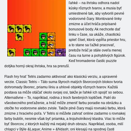
ľahké – na ihrisku odhora nadol
kúsky rôznych tvarov, a musia byť
umiestnené tak, aby vytvorili pevné
vodorovné čiary. Montované linky
zmizne a účet hráča pripísané
bonusové body. Ak nechcete dať
linku v čase, sa ukáže, chaotickú
spleť čísel, ktorá vypĺňa priestor hru,
a to stane sa ťažké pracovať,
pretože hráč je stále oveľa menej
času na turne a pohyblivých figúrok.
Keď hromadenie častíc puzzle
dotýka horný okraj ihriska, hra sa preruší.
Flash hry hrať Tetris zadarmo aktivovať ako klasickú verziu, a upravené
verzie. Classic Tetris – Táto suma štyroch malých štvorcových blokov tvoria
dohromady štvorec, priamu líniu a uhlové objekty rôznych tvarov. Každá
postava sa môže otáčať okolo svojej osi, takže je ľahké ich spojiť so sebou.
Alternatívne – To, napríklad, rodina z troch farebných loptičiek. Patrí do
všeobecného preťaženie, a hráč môže zmeniť farbu poradie na obrázku a
otočte ho vodorovne alebo zvisle. Takže plné čiary majú rovnakú farbu, ktorá
zmizne z hracieho poľa. V Tetris si môžete zahrať online zadarmo s rovnakej
farby bublín, nesmie však byť priamka, a trojuholníkový klastra. Viac to môže
byť štvorcov, z ktorých každý má nejaký druh obrazu. Napríklad, osoba, milí
chlapci v štýle &Laque; Anime » &Ndash; oni klesajú na spodnej časti