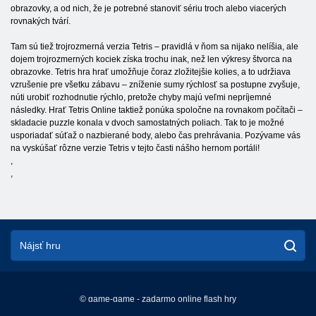
obrazovky, a od nich, že je potrebné stanoviť sériu troch alebo viacerých
rovnakých tvárí.
Tam sú tiež trojrozmerná verzia Tetris – pravidlá v ňom sa nijako nelíšia, ale
dojem trojrozmerných kociek získa trochu inak, než len výkresy štvorca na
obrazovke. Tetris hra hrať umožňuje čoraz zložitejšie kolies, a to udržiava
vzrušenie pre všetku zábavu – zníženie sumy rýchlosť sa postupne zvyšuje,
núti urobiť rozhodnutie rýchlo, pretože chyby majú veľmi nepríjemné
následky. Hrať Tetris Online taktiež ponúka spoločne na rovnakom počítači –
skladacie puzzle konala v dvoch samostatných poliach. Tak to je možné
usporiadať súťaž o nazbierané body, alebo čas prehrávania. Pozývame vás
na vyskúšať rôzne verzie Tetris v tejto časti nášho hernom portáli!
,
,
© game-game - zadarmo online flash hry