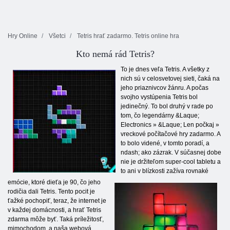
Hry Online
Všetci
Tetris hrať zadarmo. Tetris online hra
Kto nemá rád Tetris?
To je dnes veľa Tetris. A všetky z
nich sú v celosvetovej sieti, čaká na
jeho priaznivcov žánru. A počas
svojho vystúpenia Tetris bol
jedinečný. To bol druhý v rade po
tom, čo legendárny &Laque;
Electronics » &Laque; Len počkaj »
vreckové počítačové hry zadarmo. A
to bolo videné, v tomto poradí, a
ndash; ako zázrak. V súčasnej dobe
nie je držiteľom super-cool tabletu a
to ani v blízkosti zažíva rovnaké
emócie, ktoré dieťa je 90, čo jeho
rodičia dali Tetris. Tento pocit je
ťažké pochopiť, teraz, že internet je
v každej domácnosti, a hrať Tetris
zdarma môže byť. Taká príležitosť,
mimochodom, a naša webová