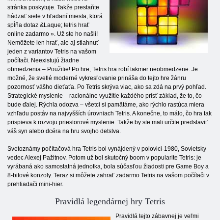
stránka poskytuje. Takže prestaňte
hádzať siete v hľadaní miesta, ktorá
spĺňa dotaz &Laque; tetris hrať
online zadarmo ». Už ste ho našli!
Nemôžete len hrať, ale aj stiahnuť
jeden z variantov Tetris na vašom
počítači. Neexistujú žiadne
obmedzenia – Použitie! Po hre, Tetris hra robí takmer neobmedzene. Je
možné, že svetlé moderné vykresľovanie prináša do tejto hre žánru
pozornosť vášho dieťaťa. Po Tetris skrýva viac, ako sa zdá na prvý pohľad.
Strategické myslenie – racionálne využitie každého prísť základ, že to, čo
bude ďalej. Rýchla odozva – všetci si pamätáme, ako rýchlo rastúca miera
vzhľadu postáv na najvyšších úrovniach Tetris. A konečne, to málo, čo hra tak
prispieva k rozvoju priestorové myslenie. Takže by ste mali určite predstaviť
váš syn alebo dcéra na hru svojho detstva.
Svetoznámy počítačová hra Tetris bol vynájdený v polovici-1980, Sovietsky
vedec Alexej Pažitnov. Potom už bol skutočný boom v popularite Tetris: je
vyrábaná ako samostatná jednotka, bola súčasťou žiadosti pre Game Boy a
8-bitové konzoly. Teraz si môžete zahrať zadarmo Tetris na vašom počítači v
prehliadači mini-hier.
Pravidlá legendárnej hry Tetris
Pravidlá tejto zábavnej je veľmi