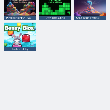
Pieskové bloky: Uvoľnite čiary
Tetris retro edícia
Sand Tetris Professional
Králičie bloky