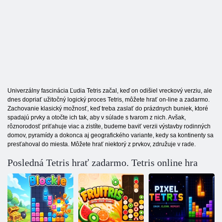
Univerzálny fascinácia Ľudia Tetris začal, keď on odišiel vreckový verziu, ale
dnes dopriať užitočný logický proces Tetris, môžete hrať on-line a zadarmo.
Zachovanie klasický možnosť, keď treba zaslať do prázdnych buniek, ktoré
spadajú prvky a otočte ich tak, aby v súlade s tvarom z nich. Avšak,
rôznorodosť priťahuje viac a zistíte, budeme baviť verzii výstavby rodinných
domov, pyramídy a dokonca aj geografického variante, kedy sa kontinenty sa
presťahoval do miesta. Môžete hrať niektorý z prvkov, združuje v rade.
Posledná Tetris hrať zadarmo. Tetris online hra