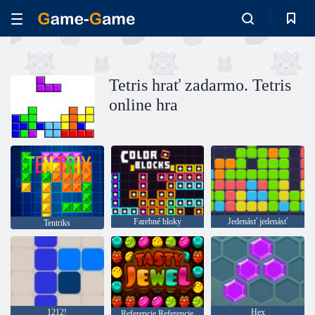
Tetris hrať zadarmo. Tetris
online hra
Farebné bloky
Jedenásť jedenásť
Tentriks
1212!
Hex
Referencie Referencie