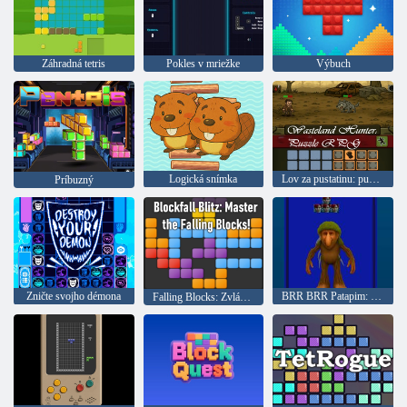
Záhradná tetris
Pokles v mriežke
Výbuch
Logická snímka
Lov za pustatinu: puzzle
Príbuzný
Zničte svojho démona
BRR BRR Patapim: Bloková hádanka
Falling Blocks: Zvládnite padajúce bloky!