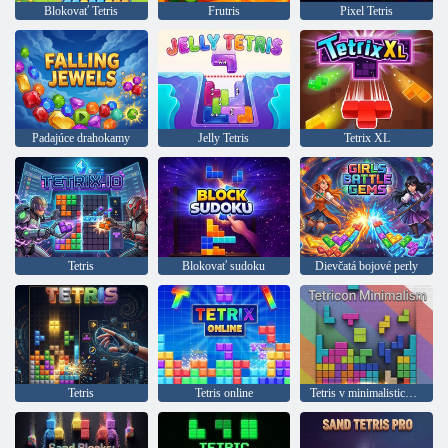
Blokovať Tetris
Frutris
Pixel Tetris
Padajúce drahokamy
Jelly Tetris
Tetrix XL
Tetris
Blokovať sudoku
Dievčatá bojové perly
Tetris
Tetris online
Tetris v minimalistickom štýle