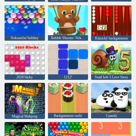
Nekonečné bubliny
Bubble Shooter: Nekonečno
Klasický backgammon
2020 bloky
1212!
Snail bob 5 Love Story
Backgammon sushi
3 pandy
Magical Mahjong