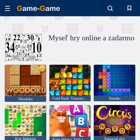
Myseľ hry online a zadarmo
Gold Rush: Treasure Hunter
Tentriks
Woodoku
Kris Mahjong
Karneval slov
Koto Wasiya: Veže slov