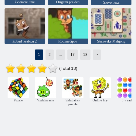
Zvieracie línie
Origami pre deti
Slovo hexa
Zobuď krabicu 2
Rodina čipov
Staroveké Mahjong
1
2
...
17
18
>
(Total 13)
Puzzle
Vzdelávacie
Skladačky
Online hry
3 v rade
puzzle