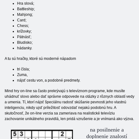
Hra slová;
Battleship;
Mahjong;
Card;
Chess;
krížovky;
Pätnásť;
Bludisko;
hádanky.
A tu sú hračky, ktoré sú moderné nápadom
tri čísla;
Zuma,
nájsť cestu von, a podobné predmety.
Mind hry on-line sa často prekrývajú s televíznom programe, kde musíte
uhádnuť slovo alebo dať správne odpovede na otázky z rôznych oblastí vedy
a umenia. Tí, ktorí nájsť špeciálnu radosť skúšanie pevnosti jeho vlastnú
inteligenciu, nikdy ujsť príležitosť odovzdať nejakú podobnú hru. A
skutočnosť, že on-line verzia sa zameriava na realistické televíziu
zachovanie unikátneho pravidlá, len pridá vzrušenie a je vnímaná ako výzva.
na posilnenie a
doplnenie znalostí