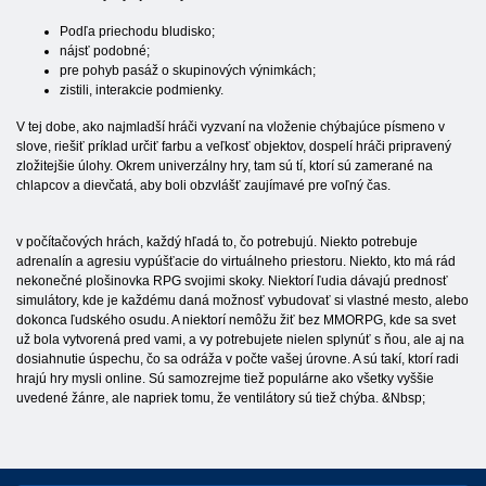
Podľa priechodu bludisko;
nájsť podobné;
pre pohyb pasáž o skupinových výnimkách;
zistili, interakcie podmienky.
V tej dobe, ako najmladší hráči vyzvaní na vloženie chýbajúce písmeno v
slove, riešiť príklad určiť farbu a veľkosť objektov, dospelí hráči pripravený
zložitejšie úlohy. Okrem univerzálny hry, tam sú tí, ktorí sú zamerané na
chlapcov a dievčatá, aby boli obzvlášť zaujímavé pre voľný čas.
v počítačových hrách, každý hľadá to, čo potrebujú. Niekto potrebuje
adrenalín a agresiu vypúšťacie do virtuálneho priestoru. Niekto, kto má rád
nekonečné plošinovka RPG svojimi skoky. Niektorí ľudia dávajú prednosť
simulátory, kde je každému daná možnosť vybudovať si vlastné mesto, alebo
dokonca ľudského osudu. A niektorí nemôžu žiť bez MMORPG, kde sa svet
už bola vytvorená pred vami, a vy potrebujete nielen splynúť s ňou, ale aj na
dosiahnutie úspechu, čo sa odráža v počte vašej úrovne. A sú takí, ktorí radi
hrajú hry mysli online. Sú samozrejme tiež populárne ako všetky vyššie
uvedené žánre, ale napriek tomu, že ventilátory sú tiež chýba. &Nbsp;