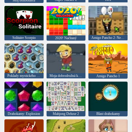
Môj bonboniéra
Solitaire Scorpio
Amigo Pancho 2: New York Party
2020! Načítaný
Poklady mystického mora
Moja dobrodružná kniha 2
Amigo Pancho 1
Drahokamy: Explosion
Mahjong Deluxe 2
Blast drahokamy