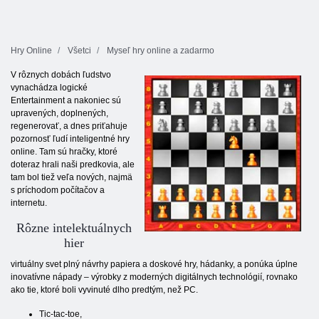
Hry Online
Všetci
Myseľ hry online a zadarmo
V rôznych dobách ľudstvo
vynachádza logické
Entertainment a nakoniec sú
upravených, doplnených,
regenerovať, a dnes priťahuje
pozornosť ľudí inteligentné hry
online. Tam sú hračky, ktoré
doteraz hrali naši predkovia, ale
tam bol tiež veľa nových, najmä
s príchodom počítačov a
internetu.
Rôzne intelektuálnych
hier
virtuálny svet plný návrhy papiera a doskové hry, hádanky, a ponúka úplne
inovatívne nápady – výrobky z moderných digitálnych technológií, rovnako
ako tie, ktoré boli vyvinuté dlho predtým, než PC.
Tic-tac-toe,