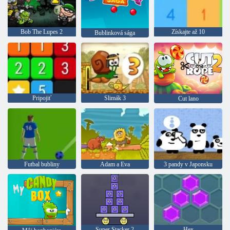
Bob The Lupes 2
Získajte až 10
Bublinková sága
Pripojiť
Slimák 3
Cut lano
Futbal bubliny
Adam a Eva
3 pandy v Japonsku
Super Stacker 2
Hex