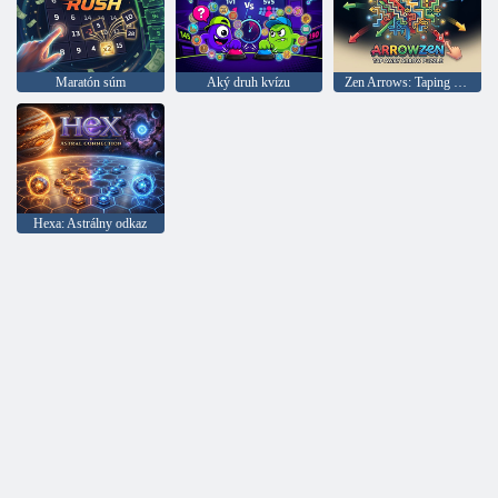
Maratón súm
Aký druh kvízu
Zen Arrows: Taping Puzzle
Hexa: Astrálny odkaz