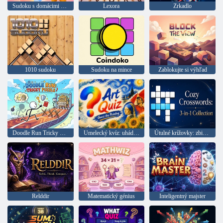
Sudoku s domácimi miláčikmi"
Lexora
Zrkadlo
1010 sudoku
Sudoku na mince
Zablokujte si výhľad
Doodle Run Tricky Puzzle
Umelecký kvíz: uhádnite obraz
Útulné krížovky: zbierka 3 v 1
Relddir
Matematický génius
Inteligentný majster