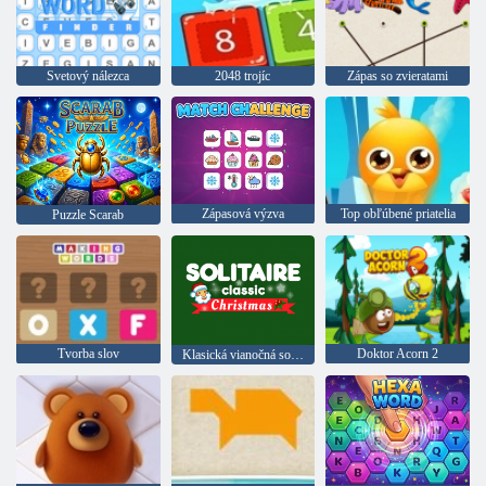
Svetový nálezca
2048 trojíc
Zápas so zvieratami
Zápasová výzva
Top obľúbené priatelia
Puzzle Scarab
Tvorba slov
Doktor Acorn 2
Klasická vianočná solitér