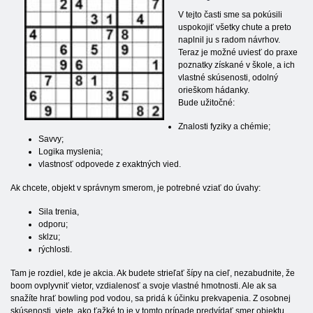
V tejto časti sme sa pokúsili
uspokojiť všetky chute a preto
naplnil ju s radom návrhov.
Teraz je možné uviesť do praxe
poznatky získané v škole, a ich
vlastné skúsenosti, odolný
orieškom hádanky.
Bude užitočné:
Znalosti fyziky a chémie;
Savvy;
Logika myslenia;
vlastnosť odpovede z exaktných vied.
Ak chcete, objekt v správnym smerom, je potrebné vziať do úvahy:
Sila trenia,
odporu;
sklzu;
rýchlosti.
Tam je rozdiel, kde je akcia. Ak budete strieľať šípy na cieľ, nezabudnite, že
boom ovplyvniť vietor, vzdialenosť a svoje vlastné hmotnosti. Ale ak sa
snažíte hrať bowling pod vodou, sa pridá k účinku prekvapenia. Z osobnej
skúsenosti, viete, ako ťažké to je v tomto prípade predvídať smer objektu.