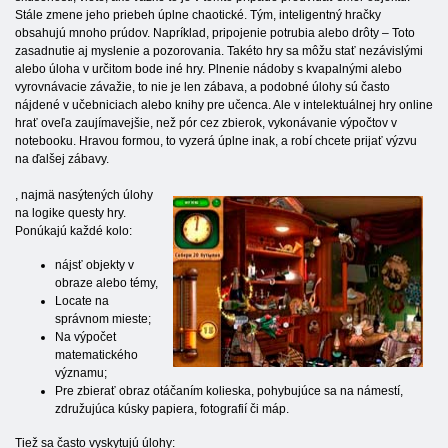
Stále zmene jeho priebeh úplne chaotické. Tým, inteligentný hračky
obsahujú mnoho prúdov. Napríklad, pripojenie potrubia alebo drôty – Toto
zasadnutie aj myslenie a pozorovania. Takéto hry sa môžu stať nezávislými
alebo úloha v určitom bode iné hry. Plnenie nádoby s kvapalnými alebo
vyrovnávacie závažie, to nie je len zábava, a podobné úlohy sú často
nájdené v učebniciach alebo knihy pre učenca. Ale v intelektuálnej hry online
hrať oveľa zaujímavejšie, než pór cez zbierok, vykonávanie výpočtov v
notebooku. Hravou formou, to vyzerá úplne inak, a robí chcete prijať výzvu
na ďalšej zábavy.
, najmä nasýtených úlohy
na logike questy hry.
Ponúkajú každé kolo:
nájsť objekty v
obraze alebo témy,
Locate na
správnom mieste;
Na výpočet
matematického
významu;
Pre zbierať obraz otáčaním kolieska, pohybujúce sa na námestí,
združujúca kúsky papiera, fotografií či máp.
Tiež sa často vyskytujú úlohy: