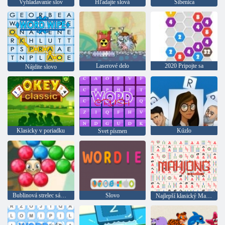
Vyhladavanie slov
Hľadajte slová
Šibenica
Laserové delo
2020 Pripojte sa
Nájdite slovo
Klasicky v poriadku
Kúzlo
Svet písmen
Bublinová strelec sága 2
Slovo
Najlepší klasický Mahjong