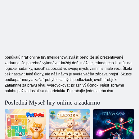
ponúkajú hrať online hry Inteligentný, zvlášť preto, že sú prezentované
zadarmo. Je potrebné vykonávať každý deň, môžete jednoducho kliknúť na
logické hádanky, naučiť sa počítať vo svojej mysli, všimnite malé veci. Škola
tiež nastaviť také úlohy, ale náš návrh je oveľa väčšia zábava prejsť. Skúste
podkopať múry a začať pohyb ostatných podlažiach, uvoľniť objekt.
Zatiahnite za pravú révu, vyprovokovať priaznivý účinok. Nájsť správnu
polohu paží a dostať sa do artefaktu. Pokračujte jeden alebo dva.
Posledná Myseľ hry online a zadarmo