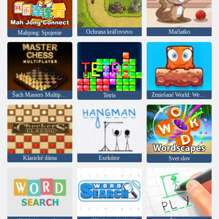
Ochrana kráľovstvo
Mačiatko
Mahjong: Spojenie
Šach Masters Multiplayer
Zmiešané World: Weekend
Tetris
Klasické dáma
Exekútor
Svet slov