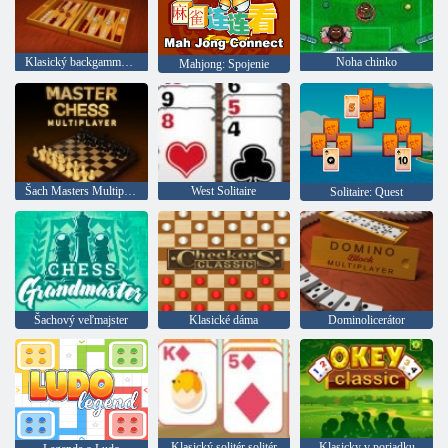
Klasický backgammon pre viacerých hráčov
Noha chinko
Mahjong: Spojenie
Šach Masters Multiplayer
West Solitaire
Solitaire: Quest
Šachový veľmajster
Klasické dáma
Dominolicerátor
Klasický solitér solitér
Klasicky v poriadku