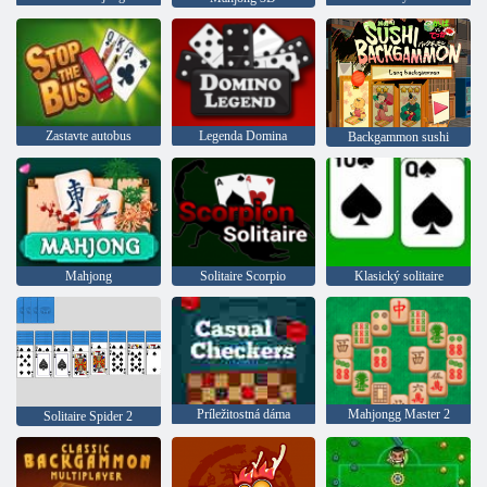
Zastavte autobus
Legenda Domina
Backgammon sushi
Mahjong
Solitaire Scorpio
Klasický solitaire
Príležitostná dáma
Mahjongg Master 2
Solitaire Spider 2