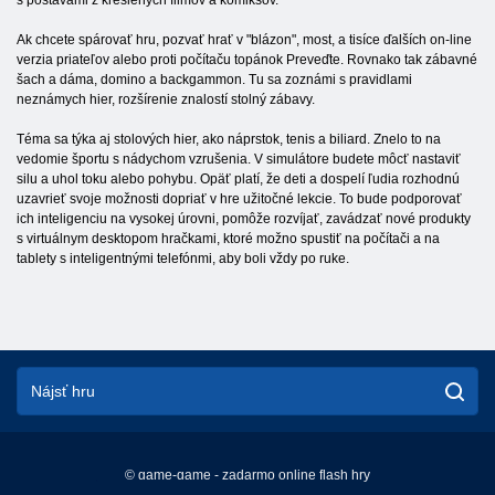
s postavami z kreslených filmov a komiksov.
Ak chcete spárovať hru, pozvať hrať v "blázon", most, a tisíce ďalších on-line
verzia priateľov alebo proti počítaču topánok Preveďte. Rovnako tak zábavné
šach a dáma, domino a backgammon. Tu sa zoznámi s pravidlami
neznámych hier, rozšírenie znalostí stolný zábavy.
Téma sa týka aj stolových hier, ako náprstok, tenis a biliard. Znelo to na
vedomie športu s nádychom vzrušenia. V simulátore budete môcť nastaviť
silu a uhol toku alebo pohybu. Opäť platí, že deti a dospelí ľudia rozhodnú
uzavrieť svoje možnosti dopriať v hre užitočné lekcie. To bude podporovať
ich inteligenciu na vysokej úrovni, pomôže rozvíjať, zavádzať nové produkty
s virtuálnym desktopom hračkami, ktoré možno spustiť na počítači a na
tablety s inteligentnými telefónmi, aby boli vždy po ruke.
© game-game - zadarmo online flash hry