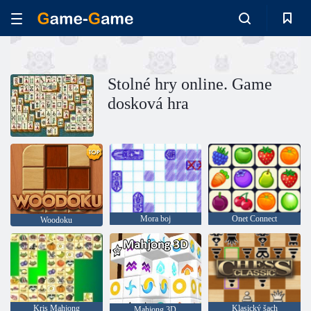
Stolné hry online. Game
dosková hra
Mora boj
Onet Connect
Woodoku
Kris Mahjong
Klasický šach
Mahjong 3D