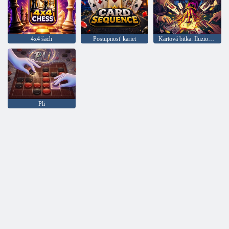
4x4 šach
Postupnosť kariet
Kartová bitka: Iluzionistove triky
Pli