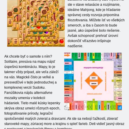
ste v stave relaxácie a rozjímanie,
ideálne Mahjong, kde je hľadanie
správnej cesty rozvoja pripomína
filozofovania. Môžete ísť vo všetkých
smeroch, a iba s časom to bude
jasné, ako úspešné bolo riešenie.
Avšak schopnosť prehrať úrovní
dokončiť víťazstvo inšpiruje
nadšenie.
Ak chcete byť o samote s ním?
Solitaire, presúva na mapu nájsť
úspešnú kombináciu. Mapy, to je
takmer vždy prípad, ale veľa záleží
na vás. Magické číslo je veľké a
presvedčivé v tejto jednoduchej a
komplexnej verzii Sudoku.
Fanúšikovia nájdu alternatívne
mozaiky umenia v kolekcii
hádaniek. Tieto malé kúsky lepenky
skrýva obraz umelci rôznych epoch,
fotografovanie prírody, legrační
spoločenské malých zvierat a dravcami. Ak ste sa nebojí ťažkostí, zbierať
staroveké mapy, zúriacej more a krajinu s spleť farieb. Deti vidieť jasný obraz