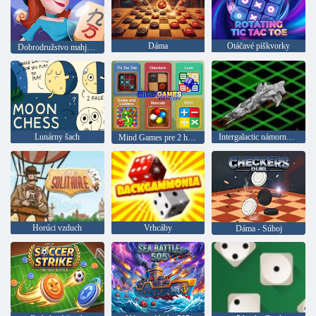
Dáma
Otáčavé piškvorky
Dobrodružstvo mahjong
Lunárny šach
Intergalactic námorná bitka
Mind Games pre 2 hráča
Horúci vzduch
Vrhcáby
Dáma - Súboj