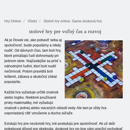
Hry Online
Všetci
Stolné hry online. Game dosková hra
stolové hry pre voľný čas a rozvoj
Ak je človek vie, ako pobaviť seba aj
spoločnosť, bude populárny a nikdy
nudiť. Od dávnych čias, tam boli hry,
ktoré prinášajú ľudí dohromady pri
jednom stole. Najčastejšie sa prísť s
náhodnými ľuďmi, ktorí boli nudiť
nečinnosti. Potom pravidlá boli
leštené, zábava a skutočný získal
popularitu.
Každá hra vyžaduje určité znalosti
alebo logiku. Niektoré používané
prvky matematiky, iné vyžadujú
znalosti v jednej alebo viacerých oblastí vedy. Ale tam je vždy hra
usporiadaný cítiť vzrušenie a ducha súťaže.
Existujú hry pre nezávislé hry, iné poskytujú pre spoločnosť. Ak už skôr
potreboval dôvod pre stretnutia, doskové hry on-line vám umožní vychutnať