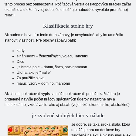
tento proces bez obmedzenia. Počítačová verzia desktopových hračiek začal
okamžite a uložená v tej dobe, čo umožňuje nabudúce vyvoláte prerušenej
relácii.
Klasifikácia stolné hry
Ak budeme hovoriť o tento druh zábavy, je nevyhnutné, aby im umožnila
stanoviť vlastnosti. Pre plochy zábavu patrí:
karty
s náhľadmi – železničných, vojaci, Tanchiki
Dice
, s hracie pole – dáma, šach, backgammon
Úloha, ako je "mafie"
Za použitie slova
majúci vzory – domino, mahjong
Ak chcete pokračovať výpis sa môže pokračovať, pretože každá hra je
pridelené navyše počet hráčov spáchaných úderov, hazardné hry a
intelektuálne, vzdelávacie, ako aj obsah (vojenské, ekonomické, abstraktné).
je zvolené stolných hier v nálade
Je dobre, že taká široká škála, ktorá
umožňuje hru na doskové hry
založené na aktuálny stav mysle. Ak