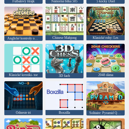
Futbalový štrajk
Námorná bitka 505
5 kocky Duel
Chinese Mahjong
Klasické rohy: Les
Anglické kontroly online pre multiplayerovú hru
Klasické krestiki- toe
2048 dáma
3D šach
Odneste tri
Boxzilla
Solitaire: Pyramid Quest