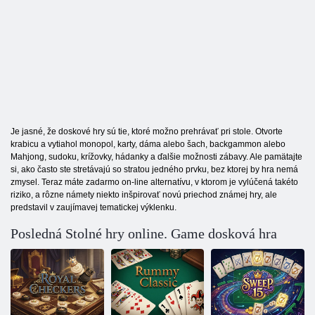
Je jasné, že doskové hry sú tie, ktoré možno prehrávať pri stole. Otvorte
krabicu a vytiahol monopol, karty, dáma alebo šach, backgammon alebo
Mahjong, sudoku, krížovky, hádanky a ďalšie možnosti zábavy. Ale pamätajte
si, ako často ste stretávajú so stratou jedného prvku, bez ktorej by hra nemá
zmysel. Teraz máte zadarmo on-line alternatívu, v ktorom je vylúčená takéto
riziko, a rôzne námety niekto inšpirovať novú priechod známej hry, ale
predstavil v zaujímavej tematickej výklenku.
Posledná Stolné hry online. Game dosková hra