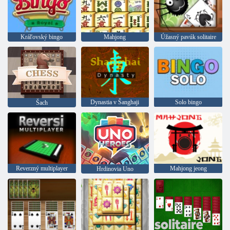
Kráľovský bingo
Mahjong
Úžasný pavúk solitaire
Dynastia v Šanghaji
Solo bingo
Šach
Reverzný multiplayer
Mahjong jeong
Hrdinovia Uno