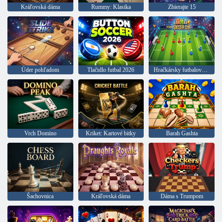
Kráľovská dáma
Rummy: Klasika
Zbierajte 15
Úder pohľadom
Tlačidlo futbal 2026
Hračkársky futbalový pohár
Vrch Domino
Kriket: Kartové bitky
Barah Gashta
Šachovnica
Kráľovská dáma
Dáma s Trumpom