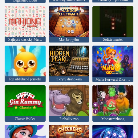
Legenda o Ludo
Najlepší klasický Mahjong
Solitér master
Mat Janggiho
Top obľúbené priatelia
Skrytý drahokam
Mafia Forward Dice Master
Classic žolíky
Pinball v zoo
Monsterdzhong