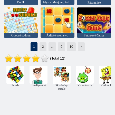
Pavúk
Mystic Mahjong: Adventures
Pásomnice
Ovocné sudoku
Ázijské tajomstvo
Futbalové čiapky
1
2
...
9
10
>
(Total 12)
Puzzle
Inteligentné
Skladačky
Vzdelávacie
Online hry
puzzle