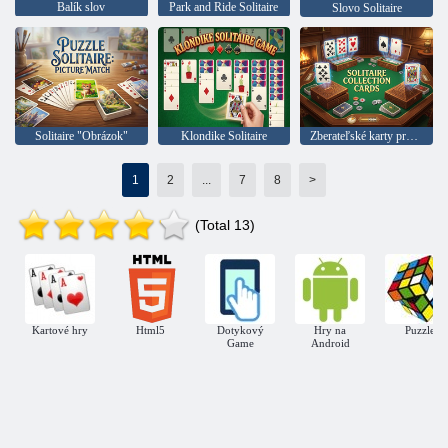
Balík slov
Park and Ride Solitaire
Slovo Solitaire
Solitaire "Obrázok"
Klondike Solitaire
Zberateľské karty pre solitaire
1
2
...
7
8
>
(Total 13)
Kartové hry
Html5
Dotykový
Hry na
Puzzle
Game
Android