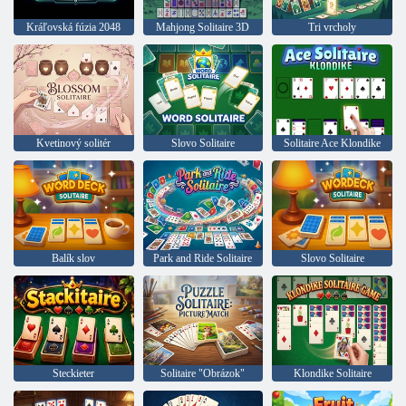
Kráľovská fúzia 2048
Mahjong Solitaire 3D
Tri vrcholy
Kvetinový solitér
Slovo Solitaire
Solitaire Ace Klondike
Balík slov
Park and Ride Solitaire
Slovo Solitaire
Steckieter
Solitaire "Obrázok"
Klondike Solitaire