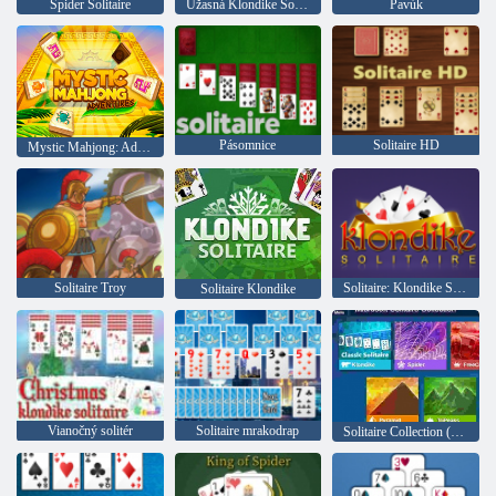
Spider Solitaire
Úžasná Klondike Solitaire
Pavúk
Pásomnice
Solitaire HD
Mystic Mahjong: Adventures
Solitaire Troy
Solitaire: Klondike Solitaire
Solitaire Klondike
Vianočný solitér
Solitaire mrakodrap
Solitaire Collection (Microsoft)