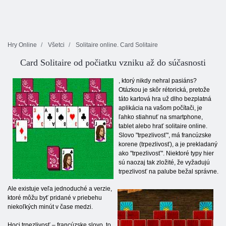
Hry Online
Všetci
Solitaire online. Card Solitaire
Card Solitaire od počiatku vzniku až do súčasnosti
, ktorý nikdy nehral pasiáns?
Otázkou je skôr rétorická, pretože
táto kartová hra už dlho bezplatná
aplikácia na vašom počítači, je
ľahko stiahnuť na smartphone,
tablet alebo hrať solitaire online.
Slovo "trpezlivosť", má francúzske
korene (trpezlivosť), a je prekladaný
ako "trpezlivosť". Niektoré typy hier
sú naozaj tak zložité, že vyžadujú
trpezlivosť na palube bežal správne.
Ale existuje veľa jednoduché a verzie,
ktoré môžu byť pridané v priebehu
niekoľkých minút v čase medzi.
Hoci trpezlivosť – francúzske slovo, to