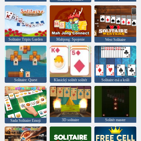
Solitaire Tripix Garden
Mahjong: Spojenie
West Solitaire
Solitaire: Quest
Klasický solitér solitér
Solitaire esá a králi
3D solitaire
Solitér master
Sada Solitaire Emoji