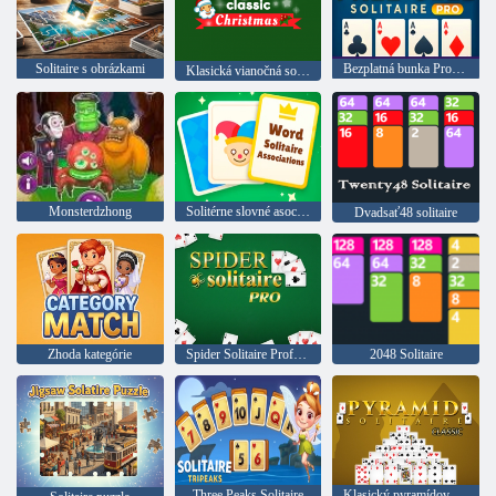
Solitaire s obrázkami
Bezplatná bunka Profesionálny solitaire
Klasická vianočná solitér
Monsterdzhong
Solitérne slovné asociácie
Dvadsať48 solitaire
Zhoda kategórie
Spider Solitaire Professional
2048 Solitaire
Three Peaks Solitaire
Klasický pyramídový solitaire