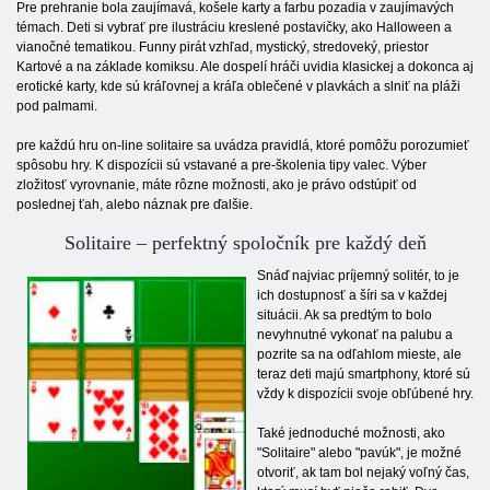
Pre prehranie bola zaujímavá, košele karty a farbu pozadia v zaujímavých
témach. Deti si vybrať pre ilustráciu kreslené postavičky, ako Halloween a
vianočné tematikou. Funny pirát vzhľad, mystický, stredoveký, priestor
Kartové a na základe komiksu. Ale dospelí hráči uvidia klasickej a dokonca aj
erotické karty, kde sú kráľovnej a kráľa oblečené v plavkách a slniť na pláži
pod palmami.
pre každú hru on-line solitaire sa uvádza pravidlá, ktoré pomôžu porozumieť
spôsobu hry. K dispozícii sú vstavané a pre-školenia tipy valec. Výber
zložitosť vyrovnanie, máte rôzne možnosti, ako je právo odstúpiť od
poslednej ťah, alebo náznak pre ďalšie.
Solitaire – perfektný spoločník pre každý deň
Snáď najviac príjemný solitér, to je
ich dostupnosť a šíri sa v každej
situácii. Ak sa predtým to bolo
nevyhnutné vykonať na palubu a
pozrite sa na odľahlom mieste, ale
teraz deti majú smartphony, ktoré sú
vždy k dispozícii svoje obľúbené hry.
Také jednoduché možnosti, ako
"Solitaire" alebo "pavúk", je možné
otvoriť, ak tam bol nejaký voľný čas,