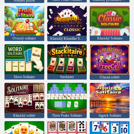
Solitaire puzzle
Ovocný solitaire
Klasický Solitaire
Klasický Klondike Solitaire
Slovo Solitaire
Steckieter
Úžasná solitér
Klasický solitér
Three Peaks Solitaire
Jigpick Solitaire