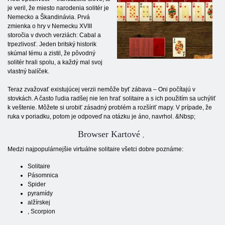
je veril, že miesto narodenia solitér je
Nemecko a Škandinávia. Prvá
zmienka o hry v Nemecku XVIII
storočia v dvoch verziách: Cabal a
trpezlivosť. Jeden britský historik
skúmal tému a zistil, že pôvodný
solitér hrali spolu, a každý mal svoj
vlastný balíček.
Teraz zvažovať existujúcej verzii nemôže byť zábava – Oni počítajú v
stovkách. A často ľudia radšej nie len hrať solitaire a s ich použitím sa uchýliť
k veštenie. Môžete si urobiť zásadný problém a rozšíriť mapy. V prípade, že
ruka v poriadku, potom je odpoveď na otázku je áno, navrhol. &Nbsp;
Browser Kartové
,
Medzi najpopulárnejšie virtuálne solitaire všetci dobre poznáme:
Solitaire
Pásomnica
Spider
pyramídy
alžírskej
, Scorpion