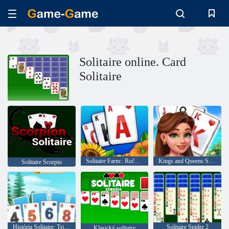
Solitaire online. Card
Solitaire
Solitaire Farm:: Ročné obdobia
Kings and Queens Solitaire
Solitaire Scorpio
História Solitaire: Triplex
Solitaire Spider 2
Klasický solitaire