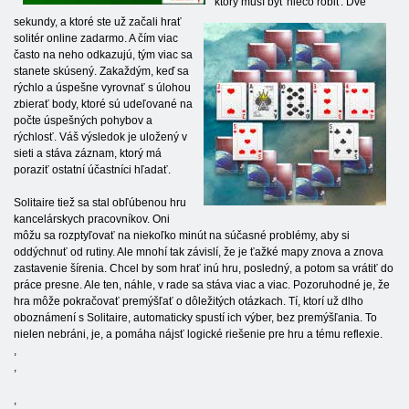
ktorý musí byť niečo robiť. Dve
sekundy, a ktoré ste už začali hrať
solitér online zadarmo. A čím viac
často na neho odkazujú, tým viac sa
stanete skúsený. Zakaždým, keď sa
rýchlo a úspešne vyrovnať s úlohou
zbierať body, ktoré sú udeľované na
počte úspešných pohybov a
rýchlosť. Váš výsledok je uložený v
sieti a stáva záznam, ktorý má
poraziť ostatní účastníci hľadať.
Solitaire tiež sa stal obľúbenou hru
kancelárskych pracovníkov. Oni
môžu sa rozptyľovať na niekoľko minút na súčasné problémy, aby si
oddýchnuť od rutiny. Ale mnohí tak závislí, že je ťažké mapy znova a znova
zastavenie šírenia. Chcel by som hrať inú hru, posledný, a potom sa vrátiť do
práce presne. Ale ten, náhle, v rade sa stáva viac a viac. Pozoruhodné je, že
hra môže pokračovať premýšľať o dôležitých otázkach. Tí, ktorí už dlho
oboznámení s Solitaire, automaticky spustí ich výber, bez premýšľania. To
nielen nebráni, je, a pomáha nájsť logické riešenie pre hru a tému reflexie.
,
,
,