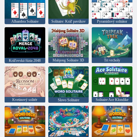
Alhambra Solitaire
Solitaire: Kráľ pavúkov
Pyramídový solitátor
Mahjong Solitaire 3D
Tri vrcholy
Kráľovská fúzia 2048
Kvetinový solitér
Solitaire Ace Klondike
Slovo Solitaire