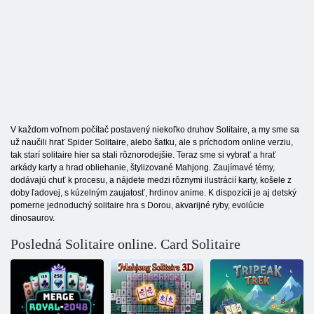
V každom voľnom počítač postavený niekoľko druhov Solitaire, a my sme sa
už naučili hrať Spider Solitaire, alebo šatku, ale s príchodom online verziu,
tak starí solitaire hier sa stali rôznorodejšie. Teraz sme si vybrať a hrať
arkády karty a hrad obliehanie, štylizované Mahjong. Zaujímavé témy,
dodávajú chuť k procesu, a nájdete medzi rôznymi ilustrácií karty, košele z
doby ľadovej, s kúzelným zaujatosť, hrdinov anime. K dispozícii je aj detský
pomerne jednoduchý solitaire hra s Dorou, akvarijné ryby, evolúcie
dinosaurov.
Posledná Solitaire online. Card Solitaire