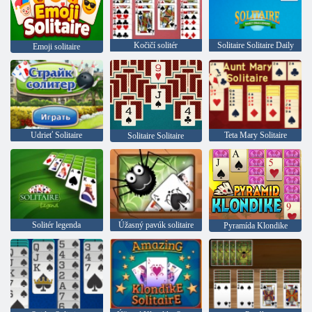
Kočičí solitér
Solitaire Solitaire Daily
Emoji solitaire
Udrieť Solitaire
Teta Mary Solitaire
Solitaire Solitaire
Solitér legenda
Úžasný pavúk solitaire
Pyramída Klondike