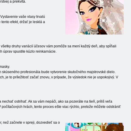
stvej a prekvitá.
 Vystavenie vaše vlasy trvalú
ento efekt, držať je lesklá a
l a všetky druhy variácií účesov vám pomôže sa mení každý deň, aby spĺňali
úprav spustite kúzlo reinkarnácie.
 masky.
ím skúseného profesionála bude vytvorenie skutočného majstrovské dielo.
, je to príležitosť začať znovu, v prípade, že výsledok nie je uspokojivý. V
nechať ostrihať. Ak sa vám nepáči, ako sa pozeráte na tieň, príliš veľa
počítačových hrách, tento proces ešte viac rýchlo, pretože môžete odstrániť
r, než začnete v spreji, dozvedieť sa o