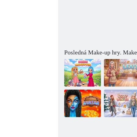
Posledná Make-up hry. Make-
Útulná kaviareň
Zmena šiat
Lexi
Barbie a
priatelia: Útulná