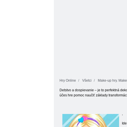
Avatar
zima
Hry Online
Všetci
Make-up hry. Make-
Detstvo a dospievanie – je to perfektná deko
účes hre pomoc naučiť základy transformác
,
Ide