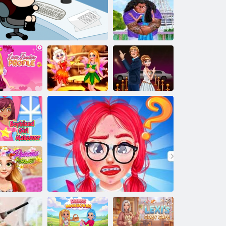
Unicorn účesy
Valentínske
bozky
hľadajte svoj
Rozprávková
Slávnostné
ľúbený profil
Zabiť čas v kancelárii
víla
hviezdy
ake-up pre
ženy
Kvetinová
korunka pre