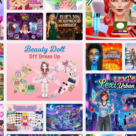
Módny salón
Multiplayer
Disney: Veľká noc
robí makeup
Špecialista: Tipy
Salón krásy
na líčenie
Audrey
Ellie:
Ellie: Teen Style
Hollywoodsky
90. rokov
ročník 30. rokov
pri
Avatar
Cool maľovanie na t