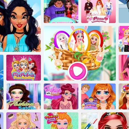
Transformácia
dievčat
Princezná
Párty
Puzzle: Narodeniny
svadobné dráma
Vy
ob
Farbenie tváre
pre deň
M
nej k mocnej osobe
narodenia
Móda s
priateľmi
Ten chlap mi