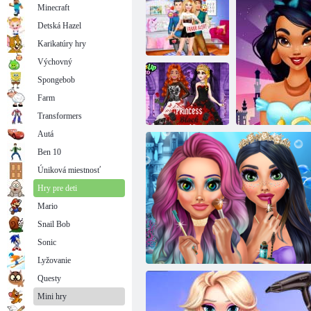
Minecraft
Detská Hazel
Karikatúry hry
Výchovný
Spongebob
Allyho hrozba
Farm
pre priateľa
Salón krásy
Transformers
Autá
Ben 10
Princezná čierne
Úniková miestnosť
svadobné šaty
Hry pre deti
Mario
Snail Bob
Sonic
Od princez
Lyžovanie
Questy
Mini hry