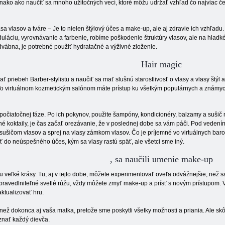
nako ako naučiť sa mnoho užitočných vecí, ktoré môžu udržať vzhľad čo najviac čer
sa vlasov a tváre – Je to nielen štýlový účes a make-up, ale aj zdravie ich vzhľadu.
uláciu, vyrovnávanie a farbenie, robíme poškodenie štruktúry vlasov, ale na hladké t
vábna, je potrebné použiť hydratačné a výživné zloženie.
Hair magic
ť priebeh Barber-stylistu a naučiť sa mať slušnú starostlivosť o vlasy a vlasy štý
o virtuálnom kozmetickým salónom máte prístup ku všetkým populárnych a známych 
 počiatočnej fáze. Po ich pokynov, použite šampóny, kondicionéry, balzamy a sušič
é koktaily, je čas začať orezávanie, že v poslednej dobe sa vám páči. Pod veden
 sušičom vlasov a sprej na vlasy zámkom vlasov. Čo je príjemné vo virtuálnych baroch
ť do neúspešného účes, kým sa vlasy rastú späť, ale všetci sme iný.
, sa naučili umenie make-up
veľké krásy. Tu, aj v tejto dobe, môžete experimentovať oveľa odvážnejšie, než sa 
avedlniteľné svetlé rúžu, vždy môžete zmyť make-up a prísť s novým prístupom. V 
ktualizovať hru.
, než dokonca aj vaša matka, pretože sme poskytli všetky možnosti a priania. Ale skô
znať každý dievča.