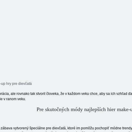
rokov
veľkomeste
na Havaj
I
up hry pre dievčatá
rácia, ale rovnako tak stvoril človeka, že v každom veku chce, aby sa ich vzhľad ďa
ie v ranom veku.
Pre skutočných módy najlepších hier make-
 zábava vytvorený špeciálne pre dievčatá, ktoré im pomôžu pochopiť módne trend