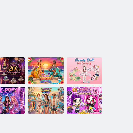
Priateľky:
Bábika krásy:
lie: Glamour
Preteky skútrov
DIY make-up a
20. rokov
pri západe slnka
oblečenie
K-Pop Demon
Pop Stylista:
Letná párty pri
Hunter World of