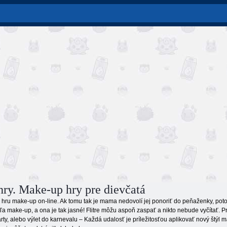
ry. Make-up hry pre dievčatá
ť hru make-up on-line. Ak tomu tak je mama nedovolí jej ponoriť do peňaženky, poto
ľa make-up, a ona je tak jasné! Flitre môžu aspoň zaspať a nikto nebude vyčítať. P
rty, alebo výlet do karnevalu – Každá udalosť je príležitosťou aplikovať nový štýl 