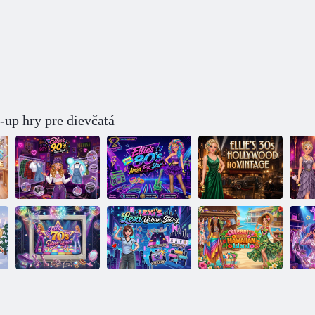
up hry pre dievčatá
Ellie: Neónová
Ellie:
Ellie: Teen Style
popová hviezda
Hollywoodsky
El
90. rokov
80. rokov
ročník 30. rokov
Ellie: Kráľovná
diskotéky 70.
Lexiin príbeh vo
Hviezdny výlet
K-