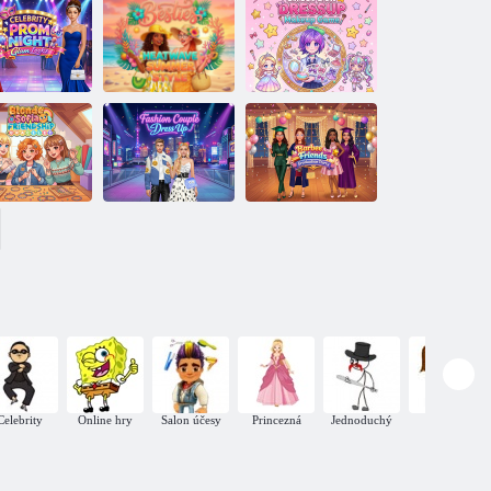
Africké
Mariine
princezné:
sviatočné
Ostrov štýlu
oblečenie
Najlepší
Očarujúce
priatelia: Letný
ľady celebrít
štýl v horúcom
Make-up pre
omeste
na plese
počasí
sladkú bábiku
ndínka Sofia:
Ples v štýle
Náramok
Módne párové
Barbie a jej
priateľstva
oblečenie
priateľov
Celebrity
Online hry
Salon účesy
Princezná
Jednoduchý
7 rokov