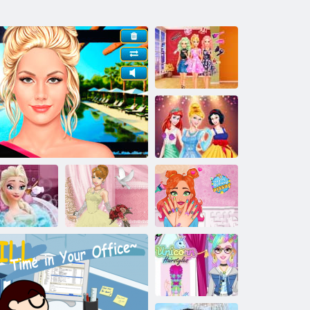
Ellie sa so mnou
pripravte 2
Vytvorte si
vlastnú
princeznú
Jesseho
Bath Beauty
kozmetický
Elsa
Tento make-up
Svadobná Lily 2
salón