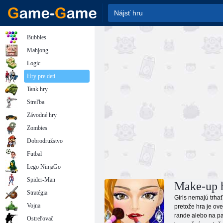
Bubbles
Mahjong
Logic
Hry pre deti
Tank hry
Streľba
Závodné hry
Zombies
Dobrodružstvo
Futbal
Lego NinjaGo
Spider-Man
Make-up h
Stratégia
Girls nemajú trha
Vojna
pretože hra je ove
rande alebo na pa
Ostreľovač