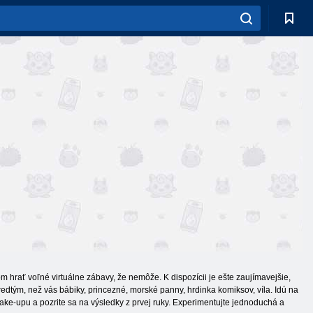
m hrať voľné virtuálne zábavy, že nemôže. K dispozícii je ešte zaujímavejšie,
redtým, než vás bábiky, princezné, morské panny, hrdinka komiksov, víla. Idú na
make-upu a pozrite sa na výsledky z prvej ruky. Experimentujte jednoduchá a