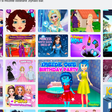
 si môžete odstrániť zlyhalo bar.
Make-up pre
Design účesu
Elsa
Kliatba
Obliekanie
Indická móda a
princeznej na
Otvor na
štýl oblečenia
zimné obdobie
kozmetiku
Transformácia a
obliekanie
papierových
bábik