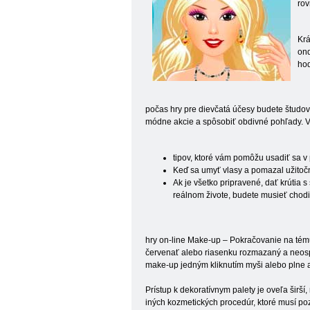
rov
Krá
ond
hod
počas hry pre dievčatá účesy budete študova
módne akcie a spôsobiť obdivné pohľady. V
tipov, ktoré vám pomôžu usadiť sa v
Keď sa umyť vlasy a pomazal užitočn
Ak je všetko pripravené, dať krútia s
reálnom živote, budete musieť chodi
hry on-line Make-up – Pokračovanie na tému 
červenať alebo riasenku rozmazaný a neospr
make-up jedným kliknutím myši alebo plne a
Prístup k dekoratívnym palety je oveľa širší
iných kozmetických procedúr, ktoré musí po