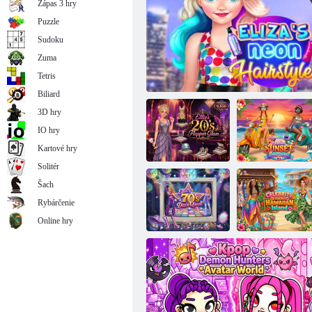
Zápas 3 hry
Puzzle
Sudoku
Zuma
Makeup salón pre morské panny
Tetris
Biliard
3D hry
IO hry
Kartové hry
Solitér
Šach
Priateľky:
Rybárčenie
Ellie: Glamour
Preteky skútrov
20. rokov
Neónový účes Eliza
pri západe slnka
Online hry
Ellie: Kráľovná
diskotéky 70.
Hviezdny výlet
rokov
na Havaj