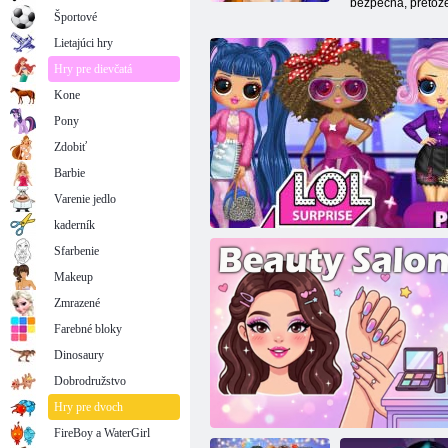
bezpečná, pretože
Športové
Lietajúci hry
Hry pre dievčatá
Kone
Pony
Zdobiť
Barbie
Varenie jedlo
kaderník
Sfarbenie
Makeup
Zmrazené
Farebné bloky
Dinosaury
Dobrodružstvo
Lol: Neočakávané milénia
Hry pre dvoch
FireBoy a WaterGirl