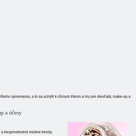
doly dievčat
bazéne celebrít
Avatar
lšieho spresnenia, a to sa uchýlil k rôznym trikom a hry pre dievčatá, make-up a
up a účesy
y a bezprostredné módne trendy,