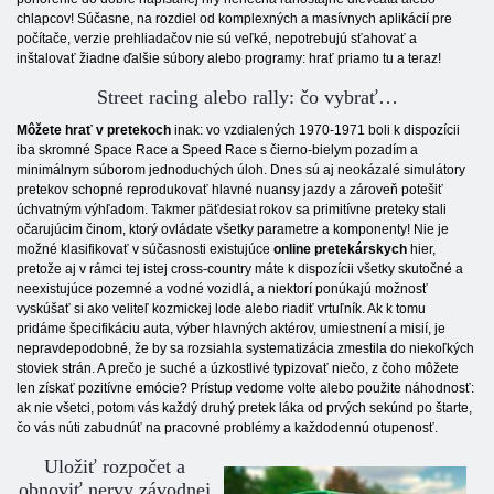
chlapcov! Súčasne, na rozdiel od komplexných a masívnych aplikácií pre
počítače, verzie prehliadačov nie sú veľké, nepotrebujú sťahovať a
inštalovať žiadne ďalšie súbory alebo programy: hrať priamo tu a teraz!
Street racing alebo rally: čo vybrať…
Môžete hrať v pretekoch
inak: vo vzdialených 1970-1971 boli k dispozícii
iba skromné ​​Space Race a Speed ​​Race s čierno-bielym pozadím a
minimálnym súborom jednoduchých úloh. Dnes sú aj neokázalé simulátory
pretekov schopné reprodukovať hlavné nuansy jazdy a zároveň potešiť
úchvatným výhľadom. Takmer päťdesiat rokov sa primitívne preteky stali
očarujúcim činom, ktorý ovládate všetky parametre a komponenty! Nie je
možné klasifikovať v súčasnosti existujúce
online pretekárskych
hier,
pretože aj v rámci tej istej cross-country máte k dispozícii všetky skutočné a
neexistujúce pozemné a vodné vozidlá, a niektorí ponúkajú možnosť
vyskúšať si ako veliteľ kozmickej lode alebo riadiť vrtuľník. Ak k tomu
pridáme špecifikáciu auta, výber hlavných aktérov, umiestnení a misií, je
nepravdepodobné, že by sa rozsiahla systematizácia zmestila do niekoľkých
stoviek strán. A prečo je suché a úzkostlivé typizovať niečo, z čoho môžete
len získať pozitívne emócie? Prístup vedome volte alebo použite náhodnosť:
ak nie všetci, potom vás každý druhý pretek láka od prvých sekúnd po štarte,
čo vás núti zabudnúť na pracovné problémy a každodennú otupenosť.
Uložiť rozpočet a
obnoviť nervy závodnej