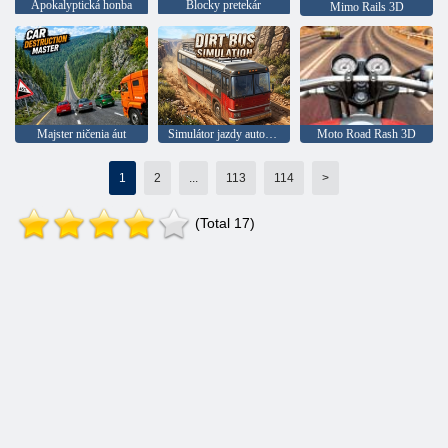
Apokalyptická honba
Blocky pretekár
Mimo Rails 3D
Majster ničenia áut
Simulátor jazdy autobusom
Moto Road Rash 3D
1
2
...
113
114
>
(Total 17)