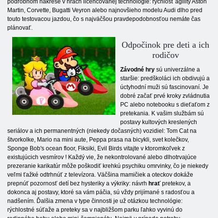
podrobnom nákrese v hrách licencovanej technológie: rýchlosť agility Aston
Martin, Corvette, Bugatti Veyron alebo najnovšieho modelu Audi dlho pred
touto testovacou jazdou, čo s najväčšou pravdepodobnosťou nemáte čas
plánovať.
Odpočinok pre deti a ich
rodičov
Závodné hry
sú univerzálne a
staršie: predškoláci ich obdivujú a
úctyhodní muži sú fascinovaní. Je
dobré začať prvé kroky zvládnutia
PC alebo notebooku s dieťaťom z
pretekania. K vašim službám sú
postavy kultových kreslených
seriálov a ich permanentných (niekedy dočasných) vozidiel: Tom Cat na
štvorkolke, Mario na mini aute, Peppa prasa na bicykli, svet kolečkov,
Sponge Bob's ocean floor, Fiksiki, Evil Birds vitajte v ktoromkoľvek z
existujúcich vesmírov ! Každý vie, že nekontrolované alebo dlhotrvajúce
prezeranie karikatúr môže poškodiť krehkú psychiku omrvinky, čo je niekedy
veľmi ťažké odtrhnúť z televízora. Väčšina mamičiek a oteckov dokáže
prepnúť pozornosť detí bez hysteriky a výkriky: návrh
hrať
pretekov, a
dokonca aj postavy, ktoré sa vám páčia, sú vždy prijímané s radosťou a
nadšením. Ďalšia zmena v type činnosti je už otázkou technológie:
rýchlostné súťaže a preteky sa v najbližšom parku ľahko vyvinú do