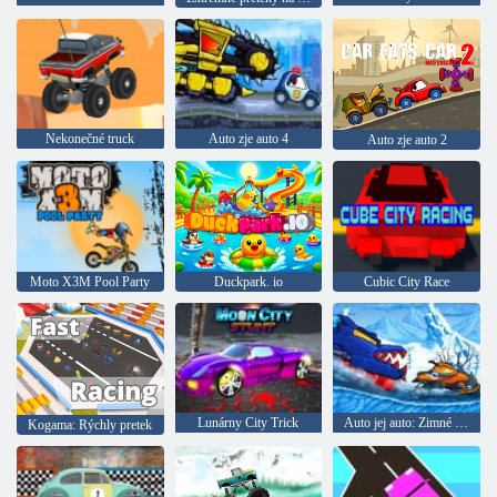
Nekonečné truck
Auto zje auto 4
Auto zje auto 2
Moto X3M Pool Party
Duckpark. io
Cubic City Race
Lunárny City Trick
Auto jej auto: Zimné dobrodružstvo
Kogama: Rýchly pretek