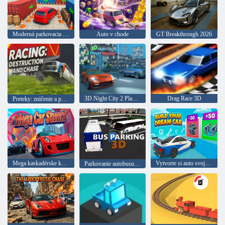
Moderná parkovacia hra 2026
Auto v chode
GT Breakthrough 2026
3D Night City 2 Player Racing
Drag Race 3D
Preteky: zničenie a prenasledovanie
Mega kaskadérske kúsky na autách
Vytvorte si auto svojich snov
Parkovanie autobusu 3D