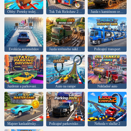
Obby: Preteky trolejbusov
Tuk Tuk Rickshaw 2022
Jazda s kamiónom cez blato
Evolúcia automobilov
Jazda terénneho nákladného auta
Policajný transport
Jazdenie a parkovanie taxíkov
Auto na rampe
Nákladné auto
Majster kaskadérskych áut
Policajné parkovisko 2026
Nehoda v slučke 2