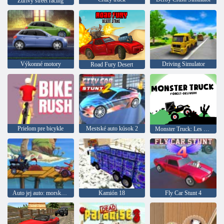
Zúrivý street racing
Výkonné motory
Driving Simulator
Road Fury Desert
Prielom pre bicykle
Mestské auto kúsok 2
Monster Truck: Les Delivery
Auto jej auto: morské dobrodružstvo
Kamión 18
Fly Car Stunt 4