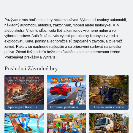
Pozývame vás hrať online hry zadarmo závod. Vyberte si osobný automobil,
nákladný automobil, autobus, traktor, vlak, moped alebo motocykel, ATV
alebo skútra. V tomto stĺpci, celá flotila kamiónov vyplnené nutne a vo
výbornom stave. Autá čaká na vás vybrať prostriedky k pohybu vpred a
explodovať. Kone, poníky a jednorožce sú zapojené v závode, a to je tiež
závod. Rakety sú naplnené najlepšie a sú pripravení surfovať na priestor
paliva. Závod tiež podieľa bežca na štadióne alebo na nerovnom teréne.
Prekonávať prekážky a vyhrajte!
Posledná Závodné hry
Apocalypse Race: Crush the Zombies!
Extrémne jazdenie a kaskadérske kúsky
Hra na jazdu v teréne