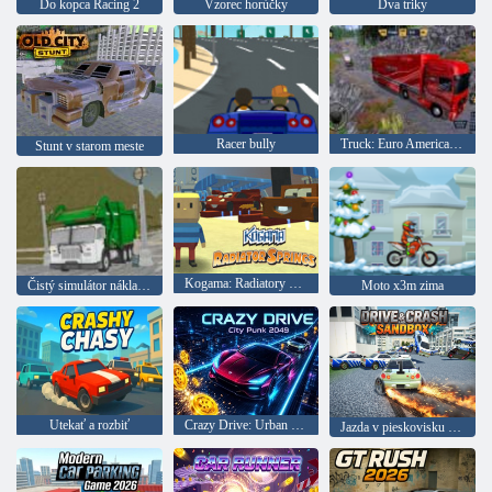
Do kopca Racing 2
Vzorec horúčky
Dva triky
Racer bully
Truck: Euro American Tour
Stunt v starom meste
Kogama: Radiatory Springs
Čistý simulátor nákladného automobilu na ostrove
Moto x3m zima
Utekať a rozbiť
Crazy Drive: Urban Punk 2049
Jazda v pieskovisku a kolízie