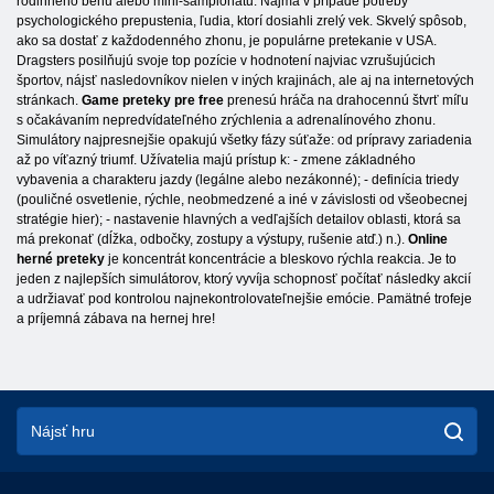
rodinného behu alebo mini-šampionátu. Najmä v prípade potreby
psychologického prepustenia, ľudia, ktorí dosiahli zrelý vek. Skvelý spôsob,
ako sa dostať z každodenného zhonu, je populárne pretekanie v USA.
Dragsters posilňujú svoje top pozície v hodnotení najviac vzrušujúcich
športov, nájsť nasledovníkov nielen v iných krajinách, ale aj na internetových
stránkach.
Game preteky pre free
prenesú hráča na drahocennú štvrť míľu
s očakávaním nepredvídateľného zrýchlenia a adrenalínového zhonu.
Simulátory najpresnejšie opakujú všetky fázy súťaže: od prípravy zariadenia
až po víťazný triumf. Užívatelia majú prístup k: - zmene základného
vybavenia a charakteru jazdy (legálne alebo nezákonné); - definícia triedy
(pouličné osvetlenie, rýchle, neobmedzené a iné v závislosti od všeobecnej
stratégie hier); - nastavenie hlavných a vedľajších detailov oblasti, ktorá sa
má prekonať (dĺžka, odbočky, zostupy a výstupy, rušenie atď.) n.).
Online
herné preteky
je koncentrát koncentrácie a bleskovo rýchla reakcia. Je to
jeden z najlepších simulátorov, ktorý vyvíja schopnosť počítať následky akcií
a udržiavať pod kontrolou najnekontrolovateľnejšie emócie. Pamätné trofeje
a príjemná zábava na hernej hre!