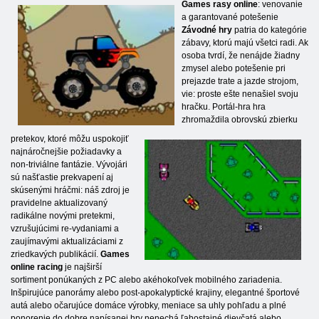
Games rasy online
: venovanie
a garantované potešenie
Závodné hry
patria do kategórie
zábavy, ktorú majú všetci radi. Ak
osoba tvrdí, že nenájde žiadny
zmysel alebo potešenie pri
prejazde trate a jazde strojom,
vie: proste ešte nenašiel svoju
hračku. Portál-hra hra
zhromaždila obrovskú zbierku
pretekov, ktoré môžu uspokojiť
najnáročnejšie požiadavky a
non-triviálne fantázie. Vývojári
sú našťastie prekvapení aj
skúsenými hráčmi: náš zdroj je
pravidelne aktualizovaný
radikálne novými pretekmi,
vzrušujúcimi re-vydaniami a
zaujímavými aktualizáciami z
zriedkavých publikácií.
Games
online racing
je najširší
sortiment ponúkaných z PC alebo akéhokoľvek mobilného zariadenia.
Inšpirujúce panorámy alebo post-apokalyptické krajiny, elegantné športové
autá alebo očarujúce domáce výrobky, meniace sa uhly pohľadu a plné
ponorenie do dobre napísanej hry nenechá ľahostajné dievčatá alebo