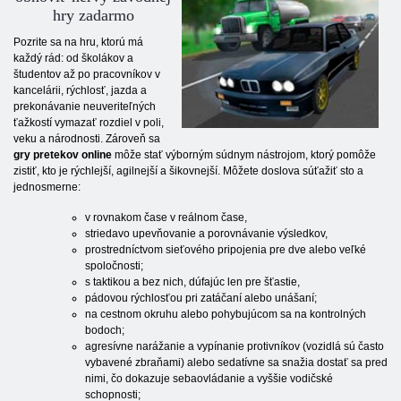
hry zadarmo
Pozrite sa na hru, ktorú má
každý rád: od školákov a
študentov až po pracovníkov v
kancelárii, rýchlosť, jazda a
prekonávanie neuveriteľných
ťažkostí vymazať rozdiel v poli,
veku a národnosti. Zároveň sa
gry pretekov online
môže stať výborným súdnym nástrojom, ktorý pomôže
zistiť, kto je rýchlejší, agilnejší a šikovnejší. Môžete doslova súťažiť sto a
jednosmerne:
v rovnakom čase v reálnom čase,
striedavo upevňovanie a porovnávanie výsledkov,
prostredníctvom sieťového pripojenia pre dve alebo veľké
spoločnosti;
s taktikou a bez nich, dúfajúc len pre šťastie,
pádovou rýchlosťou pri zatáčaní alebo unášaní;
na cestnom okruhu alebo pohybujúcom sa na kontrolných
bodoch;
agresívne narážanie a vypínanie protivníkov (vozidlá sú často
vybavené zbraňami) alebo sedatívne sa snažia dostať sa pred
nimi, čo dokazuje sebaovládanie a vyššie vodičské
schopnosti;