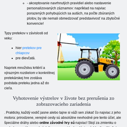
- akceptovanie navrhnutých pravidiel alebo nastavenie
personalizovaných záznamov: napríklad na najviac
porazených pohybujúcich sa autách, na počte zbúraných
plotov, by ste nemali obmedzovať predstavivosť na zbytočné
konvencie!
Typy pretekov v závislosti od
veku:
hier
pretekov pre
chlapcov
pre dievčatá.
Napriek množstvu kritérií a
výrazným rozdielom v konkrétnej
pretekárskej hre zostáva
podstata preteku jedna až do
cieľa.
Vyhotovenie výstrelov v živote bez prerušenia zo
zobrazovacieho zariadenia
. Prakticky, každý vodič jasne alebo tajne si váži sen získať čo najviac z jeho
motora: prirodzene, verejné cesty sú absolútne nevhodné pre tento účel, ale
špeciálne dráhy alebo
online závodné hry sú
najviac! Stojí za zmienku o