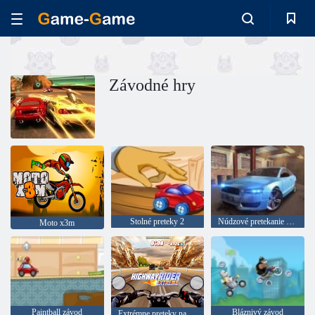
Závodné hry
Stolné preteky 2
Núdzové pretekanie asfaltu v aute
Moto x3m
Paintball závod
Bláznivý závod
Extrémne preteky na diaľnici