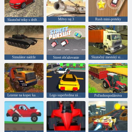
Mŕtvy raj 3
Rush mini-preteky
Skutočné triky s driftujúcimi vozidlami
Simulátor nádrže
Skutočný mestský simulátor nákladných vozidiel
Street obťažovanie
Lezenie na kopec kamiónu
Lego superhrdina závod
Poľnohospodárstva