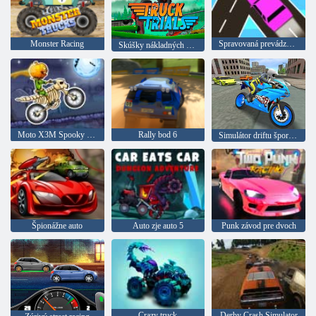
Monster Racing
Spravovaná prevádzka online
Skúšky nákladných vozidiel
Moto X3M Spooky Land
Rally bod 6
Simulátor driftu športového bicykla
Špionážne auto
Auto zje auto 5
Punk závod pre dvoch
Crazy truck
Derby Crash Simulator