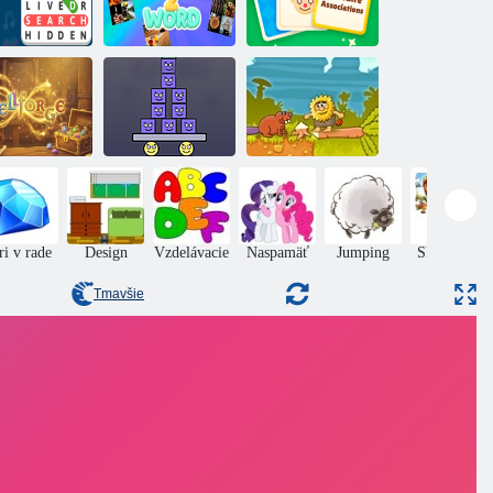
ľadajte slová
Solitérne slovné
skryté slová
Obrázky 2 slová
asociácie
Spell Forge
Super Stacker 2
Adam a Eva
ri v rade
Design
Vzdelávacie
Naspamäť
Jumping
Skladačky
puzzle
Tmavšie