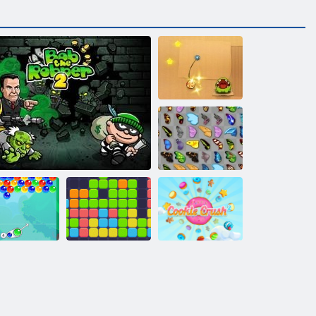
Cut lano
Motýľ Kyodai
Jedenásť
arm bublina
Bob The Lupes 2
jedenásť
Cookie Crush 2