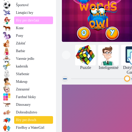
Športové
Lietajúci hry
Hry pre dievčatá
Kone
Pony
Zdobiť
Barbie
Varenie jedlo
kaderník
Puzzle
Inteligentné
Doty
Ga
Sfarbenie
Makeup
Zmrazené
S sovy Words
Farebné bloky
Dinosaury
Dobrodružstvo
Hry pre dvoch
FireBoy a WaterGirl