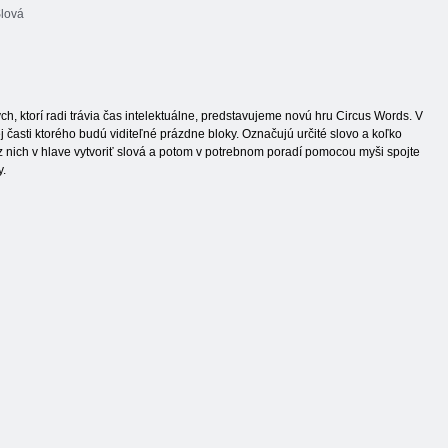
lová
, ktorí radi trávia čas intelektuálne, predstavujeme novú hru Circus Words. V
časti ktorého budú viditeľné prázdne bloky. Označujú určité slovo a koľko
 z nich v hlave vytvoriť slová a potom v potrebnom poradí pomocou myši spojte
y.