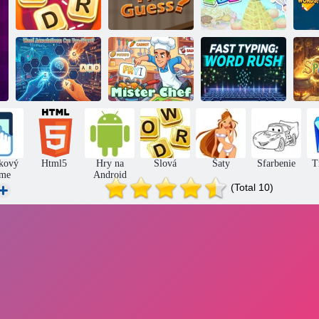
2 obrázky 1
Vyh
Svet slov
slovo
Candy svet
Slovné
asociácie:
Rýchle písanie:
Uhádnete?
Pán náčelník
verbálny prielom
kový
Html5
Hry na
Slová
Šaty
Sfarbenie
T
me
Android
(Total 10)