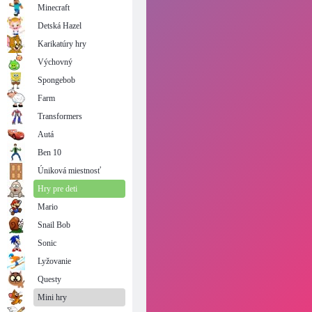
Minecraft
Detská Hazel
Karikatúry hry
Výchovný
Spongebob
Farm
Transformers
Autá
Ben 10
Úniková miestnosť
Hry pre deti
Mario
Snail Bob
Sonic
Lyžovanie
Questy
Mini hry