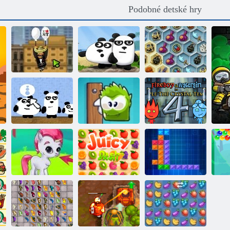
Podobné detské hry
Amigo Pancho
Poklady
2: New York
mystického
Party
3 pandy
mora
Fireboy a
3 pandy v
Watergirl 4:
Japonsku
Môj bonboniéra
Crystal Temple
Gems: Bubbles
Juicy linka
Tentriks
Ch