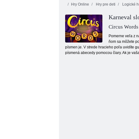
Hry Online
Hry pre deti
Logické h
Karneval sl
Circus Words
Pomerne veľa z ná
ňom sa môžete pok
písmen je. V strede hracieho poľa uvidíte g
Kris Mahjong
písmená abecedy pomocou čiary. Ak je vaša