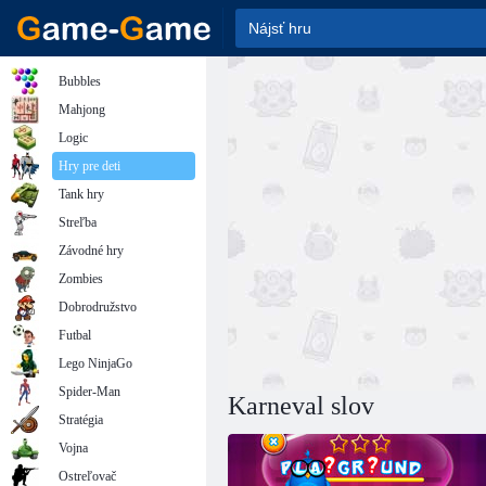
Bubbles
Mahjong
Logic
Hry pre deti
Tank hry
Streľba
Závodné hry
Zombies
Dobrodružstvo
Futbal
Lego NinjaGo
Spider-Man
Karneval slov
Stratégia
Vojna
Ostreľovač