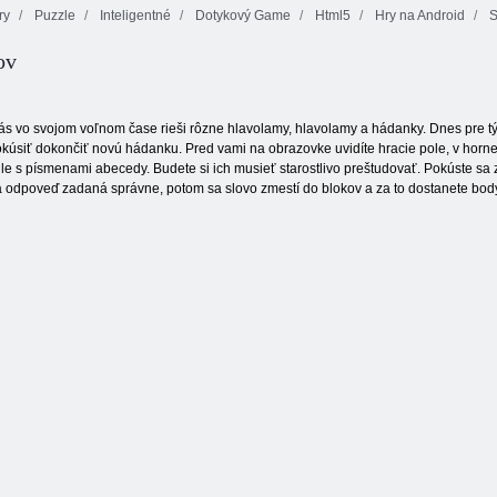
ry
Puzzle
Inteligentné
Dotykový Game
Html5
Hry na Android
S
ov
Mahjong s
Prekliaty poklad
motýľmi
2
Ovocie
s vo svojom voľnom čase rieši rôzne hlavolamy, hlavolamy a hádanky. Dnes pre tých
úsiť dokončiť novú hádanku. Pred vami na obrazovke uvidíte hracie pole, v hornej 
ule s písmenami abecedy. Budete si ich musieť starostlivo preštudovať. Pokúste sa
 odpoveď zadaná správne, potom sa slovo zmestí do blokov a za to dostanete bod