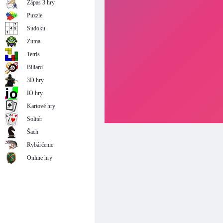
Zápas 3 hry
Puzzle
Sudoku
Zuma
Tetris
Biliard
3D hry
IO hry
Kartové hry
Solitér
Šach
Rybárčenie
Online hry