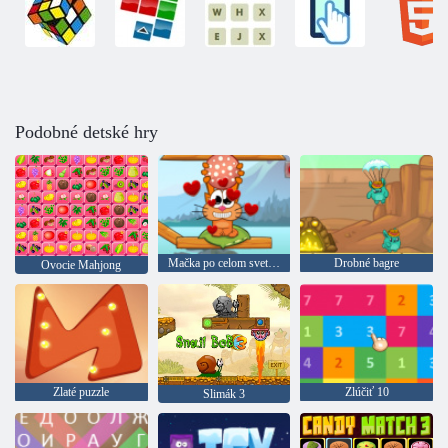
Podobné detské hry
Mačka po celom svete: Alpine lake
Drobné bagre
Ovocie Mahjong
Zlaté puzzle
Zlúčiť 10
Slimák 3