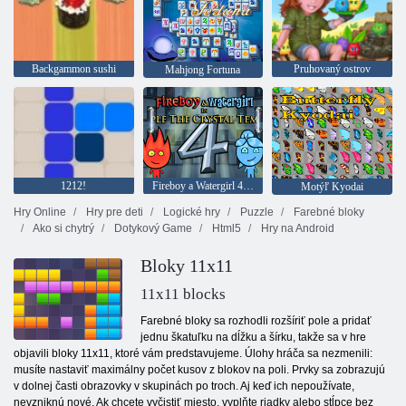
Backgammon sushi
Pruhovaný ostrov
Mahjong Fortuna
1212!
Fireboy a Watergirl 4: Crystal Temple
Motýľ Kyodai
Hry Online
Hry pre deti
Logické hry
Puzzle
Farebné bloky
Ako si chytrý
Dotykový Game
Html5
Hry na Android
Bloky 11x11
11x11 blocks
Farebné bloky sa rozhodli rozšíriť pole a pridať
jednu škatuľku na dĺžku a šírku, takže sa v hre
objavili bloky 11x11, ktoré vám predstavujeme. Úlohy hráča sa nezmenili:
musíte nastaviť maximálny počet kusov z blokov na poli. Prvky sa zobrazujú
v dolnej časti obrazovky v skupinách po troch. Aj keď ich nepoužívate,
nevzniknú nové. Ak chcete vyčistiť miesto, vyplňte riadky alebo stĺpce bez