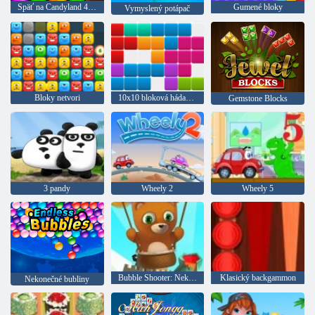
Späť na Candyland 4: Lollipop Garden
Gumené bloky
Vymyslený potápač
Bloky netvori
10x10 bloková hádanka
Gemstone Blocks
3 pandy
Wheely 2
Wheely 5
Bubble Shooter: Nekonečno
Klasický backgammon
Nekonečné bubliny