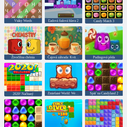
Vtáky Words
Ľadová fialová hlava 2
Candy Match 3
Živočíšna chémia
Čajová záhrada: Kvitnutie a varenie
Pudingová pôda
Zmiešané World: Weekend
Späť na Candyland 2
2020! Načítaný