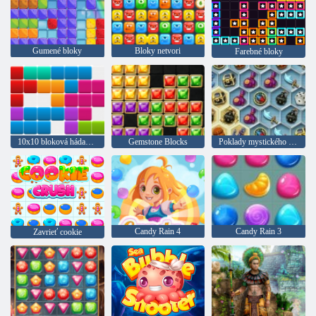
Gumené bloky
Bloky netvori
Farebné bloky
10x10 bloková hádanka
Gemstone Blocks
Poklady mystického mora
Candy Rain 4
Candy Rain 3
Zavrieť cookie