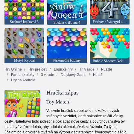
Snehová kráľovná 3
Fireboy a Watergirl 4: Crystal Temple
Snežná kráľovná 4
Motýľ Kyodai
Nekonečné bubliny
Bubble Shooter: Nekonečno
Hry Online
Hry pre deti
Logické hry
Tri v rade
Puzzle
Farebné bloky
3 v rade
Dotykový Game
Html5
Hry na Android
Hračka zápas
Toy Match!
Vo svete hračiek sa objavilo niekoľko nových
terénnych vozidiel, ktoré nakoniec zničili všetky
cesty. Naliehavo bolo potrebné pokládať nové cesty a povrchová vrstva by
mala byť veľmi odolná, aby odolala akémukoľvek zaťaženiu. Za týmto
účelom bola otvorená továreň na výrobu viacfarebných štvorcových dlaždíc.