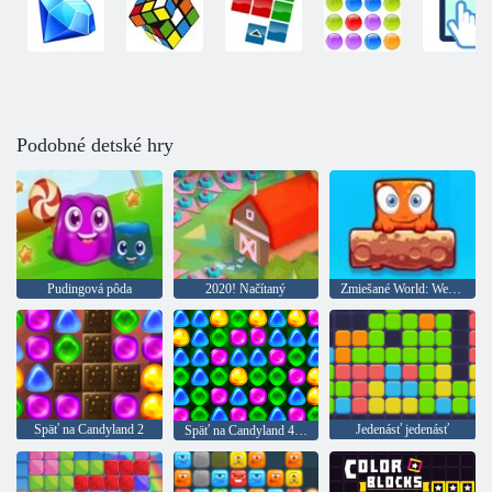
Podobné detské hry
Pudingová pôda
2020! Načítaný
Zmiešané World: Weekend
Späť na Candyland 2
Jedenásť jedenásť
Späť na Candyland 4: Lollipop Garden