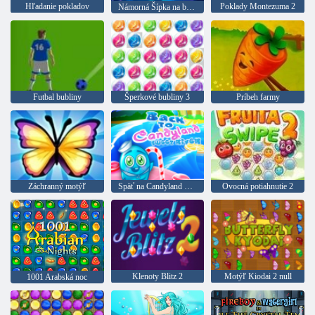
Hľadanie pokladov
Poklady Montezuma 2
Námorná Šípka na bubliny
Futbal bubliny
Šperkové bubliny 3
Príbeh farmy
Záchranný motýľ
Späť na Candyland Sweet River
Ovocná potiahnutie 2
Klenoty Blitz 2
Motýľ Kiodai 2 null
1001 Arabská noc