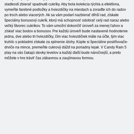
sladkostí zbierať spadnuté cukríky. Aby bola kolekcia rýchla a efektívna,
vymeňte farebné podložky a hviezdičky na miestach a zoraďte ich do radov
po troch alebo viacerých. Ak sa vám podarí nazbierať dlhší rad, získate
špeciálny bonusový cukrík, ktorý má schopnosť odobrať celý rad naraz alebo
veľký štvorec cukríkov. To vám umožní dokončiť úroveň za menej ťahov a
získať viac bodov a bonusov. Pre každú úroveň bude nastavené hodnotenie
jedna, dve alebo tri hviezdičky, čím viac hviezdičiek máte na účte, tým viac
truhlíc s pokladmi získate za splnenie úlohy. Kúpte si špeciálne posilňovače-
drviče na mince, premeňte cukrový dážď na poriadny lejak. V Candy Rain 5
play na vás čakajú stovky levelov a každý ďalší bude náročnejší, a preto
môžete v hre tráviť čas zábavnou a zaujímavou formou.