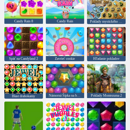
Candy Rain 8
Candy Rain
Poklady mystického mora
Späť na Candyland 2
Zavrieť cookie
Hľadanie pokladov
Námorná Šípka na bubliny
Poklady Montezuma 2
Blast drahokamy