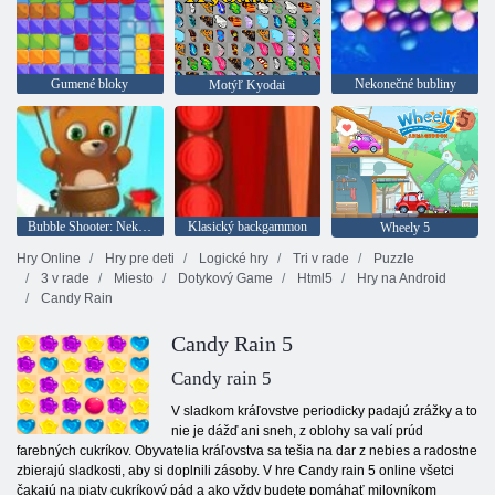
Gumené bloky
Nekonečné bubliny
Motýľ Kyodai
Bubble Shooter: Nekonečno
Klasický backgammon
Wheely 5
Hry Online
Hry pre deti
Logické hry
Tri v rade
Puzzle
3 v rade
Miesto
Dotykový Game
Html5
Hry na Android
Candy Rain
Candy Rain 5
Candy rain 5
V sladkom kráľovstve periodicky padajú zrážky a to
nie je dážď ani sneh, z oblohy sa valí prúd
farebných cukríkov. Obyvatelia kráľovstva sa tešia na dar z nebies a radostne
zbierajú sladkosti, aby si doplnili zásoby. V hre Candy rain 5 online všetci
čakajú na piaty cukríkový pád a ako vždy budete pomáhať milovníkom