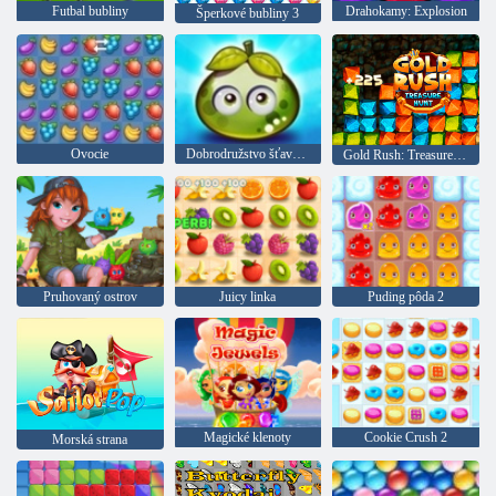
Futbal bubliny
Drahokamy: Explosion
Šperkové bubliny 3
Ovocie
Dobrodružstvo šťavnatých bobúľ
Gold Rush: Treasure Hunter
Pruhovaný ostrov
Juicy linka
Puding pôda 2
Magické klenoty
Cookie Crush 2
Morská strana