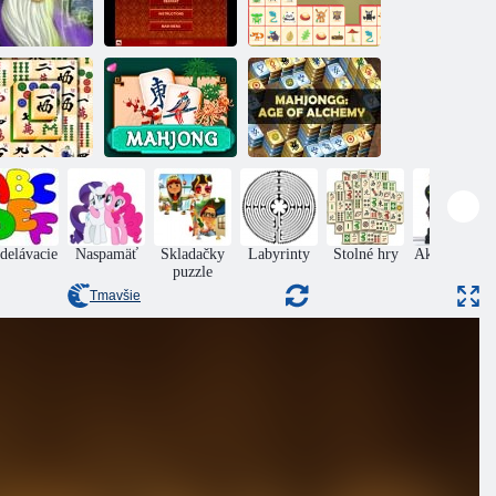
Magical
Mahjong
Mahjong Mania
Forest Mahjong
hjong Titans
Mahjong
Mahjong
delávacie
Naspamäť
Skladačky
Labyrinty
Stolné hry
Akčný Boys
puzzle
Tmavšie