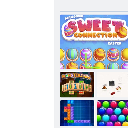
Monsterdzhong
Mahjong Sladká Veľká noc
Malý alchymista