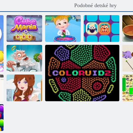
Podobné detské hry
Detská Hazel:
Kocka mánia
Veterinár
Furgon
S
Dúžka Boha
Milujúci Wi-Fi
K