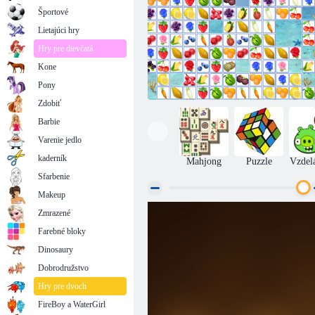
Športové
Lietajúci hry
Hry pre dievčatá
Kone
Pony
Zdobiť
Barbie
Varenie jedlo
kaderník
Mahjong
Puzzle
Vzdel
Sfarbenie
Makeup
Zmrazené
Ovocné pripojenie
Farebné bloky
Dinosaury
Dobrodružstvo
Hry pre dvoch
FireBoy a WaterGirl