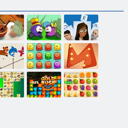
tar Kitchen
Web lásky
Kúzlo
Zápas so
Embrace
zvieratami
chobotnice
Zlaté puzzle
Gold Rush:
ris Mahjong
Treasure Hunter
Juicy linka