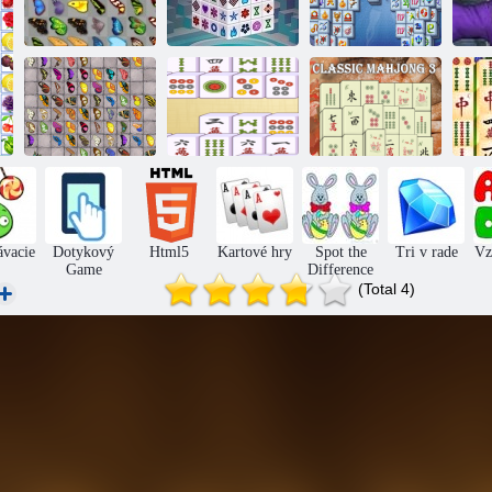
Mahjong
Mahjong
Motýľ Kyodai
Dimensions
Fortuna
Klasické
Mahjong s
pripojenie
Klasický
motýľmi
Mahjong
Mahjong 3
Ma
ávacie
Dotykový
Html5
Kartové hry
Spot the
Tri v rade
Vz
Game
Difference
(Total 4)