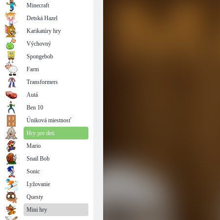
Minecraft
Detská Hazel
Karikatúry hry
Výchovný
Spongebob
Farm
Transformers
Autá
Ben 10
Úniková miestnosť
Hry pre deti
Mario
Snail Bob
Sonic
Lyžovanie
Questy
Mini hry