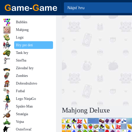
Bubbles
Mahjong
Logic
Hry pre deti
Tank hry
Streľba
Závodné hry
Zombies
Dobrodružstvo
Futbal
Lego NinjaGo
Spider-Man
Mahjong Deluxe
Stratégia
Vojna
Ostreľovač