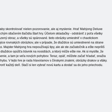
, aby skontrolovať nielen pozorovanie, ale aj myslenie. Hrať Mahjong Deluxe
chým stlačením tlačidla štart hry. Účelom skladačky - odstrániť z poľa všetky
razený obraz, a všetky sú spárované. tieto obrázky umiestniť v chaotickom
ice rovnakých obrázkov, ale v prípade, že dlaždice sú umiestnené na strane
 Majster Mahjong hra nepoužívajú tipy, ale ak ste začiatočník a ešte nepríliš
laždice opúšťa trávnik na nosidlách, a ktorý môže ešte nie. Ak si myslíte, že
tnenie, a tam je veľa nových pohybov. Teraz, opäť, môžete začať hľadať, snažia
ybu. V tejto hre je rada hlavolamov s čínskymi znakmi, obrázky drakov a vtáky.
voriť každý deň. Stačí si len vybrať novú kartu a dostať sa do jeho priechodu.