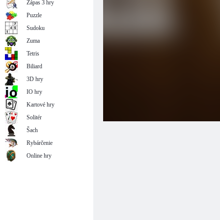
Zápas 3 hry
Puzzle
Sudoku
Zuma
Tetris
Biliard
3D hry
IO hry
Kartové hry
Solitér
Šach
Rybárčenie
Online hry