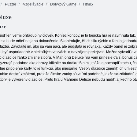
Puzzle
Vzdelávacie
Dotykový Game
Html5
luxe
Coloruid 2
uxe
sť len veľmi ohľaduplný človek. Koniec koncov, je to logická hra je navrhnutá tak
 sa bude môcť na jeho dokončenie. Skontrolujte, či ich silu rýchlo a ľahko, jednodu
 dlažba. Zavolajte im, ako sa vám páči, ale podstata je rovnaká. Každý panel je zob
byť usporiadané v niekoľkých vrstvách, a navzájom prekrývať. Možno vytvoriť dvoj
to dlaždice ľahko zmizne z poľa. V Mahjong Deluxe hra vám prinesie ďalší bonus čas.
zerajú podobne ako obrazy, kliknite na riadku. S nimi, môžete pochopiť trochu, čo d
né pripojenie karty, to je funkcia, ako miešanie. Všetky dlaždice zmeniť ich umies
ľahko dostať zmätená, pretože čínske znaky sú veľmi podobné, takže sa základnú ch
, ktorý je vytvorený dlaždice. Preto hrajú Mahjong Deluxe nebudú nudiť, aj keď ho ot