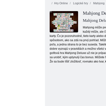
Hry Online
Logické hry
Mahjong
Vianočné
Mahjong De
vydanie:
Tentriks
Legrační bubliny
Mahjong Del
Mahjong môže prej
každý môže, ale či
karty. Čo je pozoruhodné, tieto karty alebo
spôsobom, ako sa zdá na prvý pohľad. Môžu 
poľa, a jedna strana to je bez suseda. Také
dobre vyznajú v pravidlách a možno všetci vy
golfová hra Mahjong Deluxe už nie je prípad
sa urobiť, kým uplynulý čas bonus. Môžete 
Že sa bude líšiť zložitosť, rovnako ako tvar