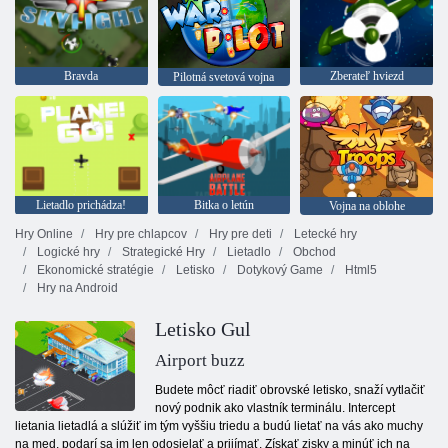
Bravda
Zberateľ hviezd
Pilotná svetová vojna
Lietadlo prichádza!
Bitka o letún
Vojna na oblohe
Hry Online
Hry pre chlapcov
Hry pre deti
Letecké hry
Logické hry
Strategické Hry
Lietadlo
Obchod
Ekonomické stratégie
Letisko
Dotykový Game
Html5
Hry na Android
Letisko Gul
Airport buzz
Budete môcť riadiť obrovské letisko, snaží vytlačiť
nový podnik ako vlastník terminálu. Intercept
lietania lietadlá a slúžiť im tým vyššiu triedu a budú lietať na vás ako muchy
na med, podarí sa im len odosielať a prijímať. Získať zisky a minúť ich na