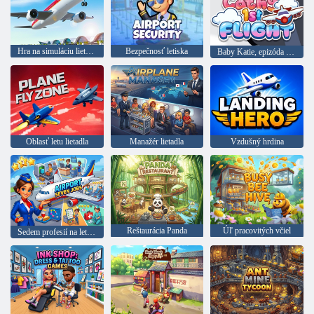
Hra na simuláciu lietadla
Bezpečnosť letiska
Baby Katie, epizóda 49: Prvý let
Oblasť letu lietadla
Manažér lietadla
Vzdušný hrdina
Reštaurácia Panda
Úľ pracovitých včiel
Sedem profesií na letisku