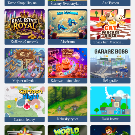
Tattoo Shop: Hry na šaty a tetovanie
Ant Tycoon
Šťastný život strýka Vana
Kráľovský majetok
Akvárium
Snack bar: Mačacie palacinky
Majster nábytku:
Kávovar – simulátor baristov
Šéf garáže
Nebeský rytier
Ďalší letovej
Cartoon letový