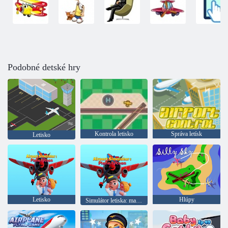
Podobné detské hry
Kontrola letisko
Správa letísk
Letisko
Letisko
Hlúpy
Simulátor letiska: magnát lietadla