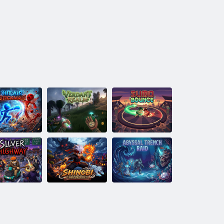
id-Air Kick:
Zelené
Skákajúci
Stickman
kráľovstvo
zápasník sumo
Strieborná
Nájazd do
diaľnica
Kroniky Shinobi
priepasti