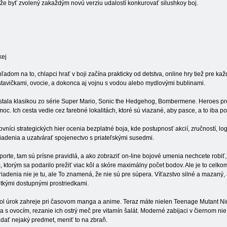
e byť zvolený zakaždým novú verziu udalostí konkurovať silushkoy boj.
kej
ľadom na to, chlapci hrať v boji začína prakticky od detstva, online hry tiež pre ka
tavičkami, ovocie, a dokonca aj vojnu s vodou alebo mydlovými bublinami.
stala klasikou zo série Super Mario, Sonic the Hedgehog, Bombermene. Heroes pre
oc. Ich cesta vedie cez farebné lokalitách, ktoré sú viazané, aby pasce, a to iba 
ovníci strategických hier ocenia bezplatné boja, kde postupnosť akcií, zručností, 
iadenia a uzatvárať spojenectvo s priateľskými susedmi.
porte, tam sú prísne pravidlá, a ako zobraziť on-line bojové umenia nechcete robiť
, ktorým sa podarilo prežiť viac kôl a skóre maximálny počet bodov. Ale je to celk
iadenia nie je tu, ale
To znamená, že nie sú pre súpera. Víťazstvo silné a mazaný
tkými dostupnými prostriedkami.
l úrok zahreje pri časovom manga a anime. Teraz máte nielen Teenage Mutant Ninj
 s ovocím, rezanie ich ostrý meč pre vitamín šalát. Moderné zabijaci v čiernom n
ádať nejaký predmet, meniť to na zbraň.