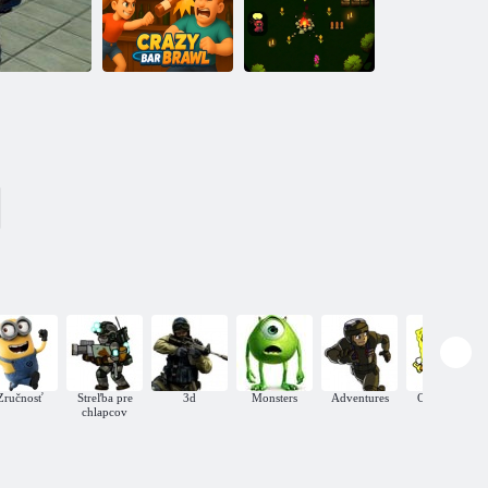
Stickman
Brawler Mega
Ragdoll. io
Zombie horúčka
Fight
Bláznivá barová
bitka
Časová slučka
20
Zručnosť
Streľba pre
3d
Monsters
Adventures
Online hry
chlapcov