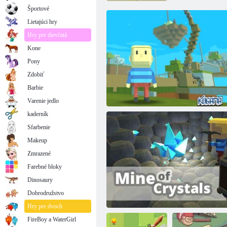
Športové
Lietajúci hry
Hry pre dievčatá
Kone
Pony
Zdobiť
Barbie
Varenie jedlo
kaderník
Sfarbenie
Makeup
Zmrazené
Farebné bloky
Dinosaury
Dobrodružstvo
Kogama: Minecraft neba
Hry pre dvoch
FireBoy a WaterGirl