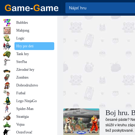
Bubbles
Mahjong
Logic
Hry pre deti
Tank hry
Streľba
Závodné hry
Zombies
Dobrodružstvo
Futbal
Lego NinjaGo
Spider-Man
Boj hru. B
Stratégia
česané päste? Nep
Vojna
slúžil v kruhu zá
tiež poskytované. 
Ostreľovač