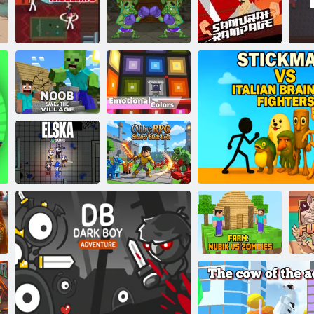
Kľúč a štít
Boxerské
Vrah. io
trollovia
Simulátor Tiger 3D
Zúrivý samuraj
Kogama:
Noob zachráni
Emocionálne
dedinu
farby
Obbi: RPG
Slashing Blade
Elska
Loot
Noob vs
Zombies: Farma
Stickman vs taliansky b
B