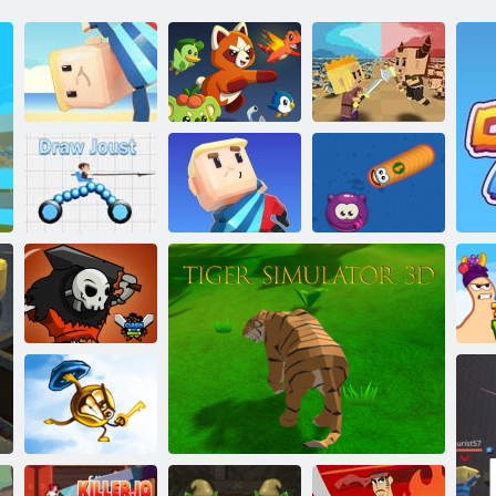
Kogama Festival
Park
Digimon World
Drobný zrážok
Kreslenie
rytierských
Kogama: Úplné
turnajov
zničenie
Zóna červov
Ex
Súboj lebiek