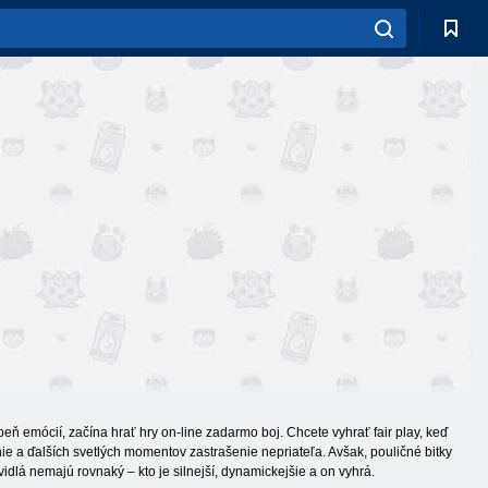
eň emócií, začína hrať hry on-line zadarmo boj. Chcete vyhrať fair play, keď
ie a ďalších svetlých momentov zastrašenie nepriateľa. Avšak, pouličné bitky
idlá nemajú rovnaký – kto je silnejší, dynamickejšie a on vyhrá.