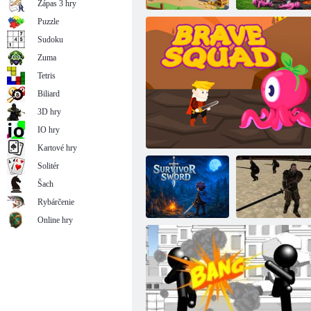
Zápas 3 hry
Puzzle
Sudoku
Zuma
Háj portálov
Šéf Hunter
Tetris
Biliard
3D hry
IO hry
Kartové hry
Solitér
Šach
Rybárčenie
Online hry
Survivor's
Sword
Statočný tím
Spartak Arena