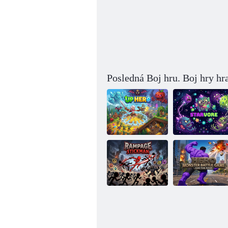
Posledná Boj hru. Boj hry hr
Hore, hrdina
Hviezdožrút
Hra o bitkách
medzi hrdinami
Stickman Rage
a príšerami