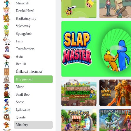
Minecraft
Detská Hazel
Karikatúry hry
Výchovný
Spongebob
Zlúčiť vraždu
Kogama: môj kryštály
Backyard
Farm
Transformers
Autá
Ben 10
Úniková miestnosť
Hry pre deti
Mario
Snail Bob
Sonic
Lyžovanie
Questy
Dino Squad
Mini hry
Adventure 2
Majster faciek
Hrdinovia arény