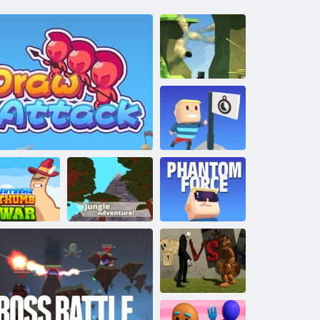
Kogama Pvp
Kogama:
Dosiahni vlajku
Kogama:
Adventure
trémna vojna
Jungle
Kogama: Moc
palcov
Kresliť
Adventure
fantázie