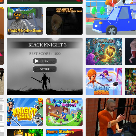
Päť nocí v Old
Rivals: Online
Toy Factory
strieľačka
Tmavý chlapec
2020
Majster hrobu
Apokalypsa krav
Fi
St
Hokejový súboj