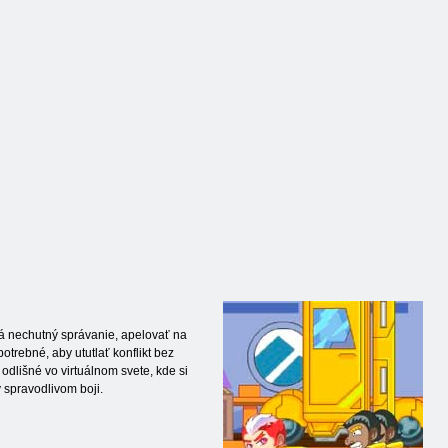
sá nechutný správanie, apelovať na
otrebné, aby ututlať konflikt bez
 odlišné vo virtuálnom svete, kde si
v spravodlivom boji.