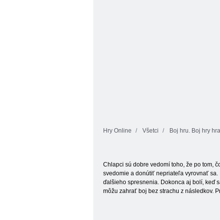
Hry Online
Všetci
Boj hru. Boj hry hr
Chlapci sú dobre vedomí toho, že po tom, čo
svedomie a donútiť nepriateľa vyrovnať sa. Ro
ďalšieho spresnenia. Dokonca aj bolí, keď sa
môžu zahrať boj bez strachu z následkov. Pre