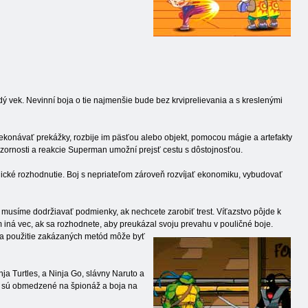
ždý vek. Nevinní boja o tie najmenšie bude bez krviprelievania a s kreslenými
konávať prekážky, rozbije im päsťou alebo objekt, pomocou mágie a artefakty
pozornosti a reakcie Superman umožní prejsť cestu s dôstojnosťou.
logické rozhodnutie. Boj s nepriateľom zároveň rozvíjať ekonomiku, vybudovať
, musíme dodržiavať podmienky, ak nechcete zarobiť trest. Víťazstvo pôjde k
om iná vec, ak sa rozhodnete, aby preukázal svoju prevahu v pouličné boje.
, a použitie zakázaných metód môže byť
a Turtles, a Ninja Go, slávny Naruto a
ie sú obmedzené na špionáž a boja na