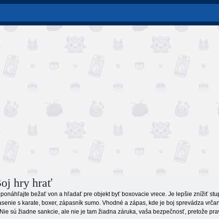
oj hry hrať
onáhľajte bežať von a hľadať pre objekt byť boxovacie vrece. Je lepšie znížiť stup
pasenie s karate, boxer, zápasník sumo. Vhodné a zápas, kde je boj sprevádza vrčan
Nie sú žiadne sankcie, ale nie je tam žiadna záruka, vaša bezpečnosť, pretože prav