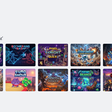
ať
Pixel Knight
Scrap Swarm:
M
Úder bumerangu
Quest
Drone Protocol
Sumo: Ťah
Dračia sila
Gene Reaper