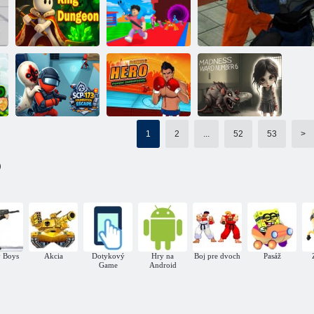
Taliansky
Rytierska
Brainrot: Skoč a
legenda
Black Knight 2
utekaj
Kráľovský žalár
Meme Thieves
1
2
...
52
53
>
Šialenstvo:
SCP-173: Útek
Hrdinovia boxu:
Oddelenie číslo
)
z nadácie
Majster Kick
6
Väzenie Escape 20
 Boys
Akcia
Dotykový
Hry na
Boj pre dvoch
Pasáž
Game
Android