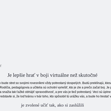
ať
Je lepšie hrať v boji virtuálne než skutočné
 bude stret so svojimi rovesníkmi vždy potrestaný dospelých. Budú preklínajú, kle
dičia, pedagógovia a učitelia sú ochotní vyriešiť, kto je zle a prečo začal boj. Je p
 snažia tak ťažké obhájiť spravodlivosť, a pre vás je tiež potrestaný. Veci sú úplne
dstavte si, že loď tvárou v tvár toho, kto spôsobil tú urážku vás, a bude ho trestať 
je zvolené učiť tak, ako si zaslúžili