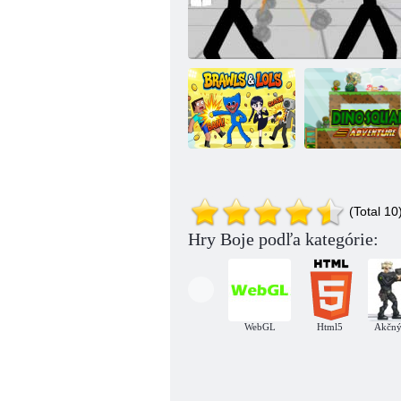
Brawlers vs
Dino Squad
(Total 10
Cuties
Stickman Fighting 3d
Adventure
Hry Boje podľa kategórie:
WebGL
Html5
Akčný