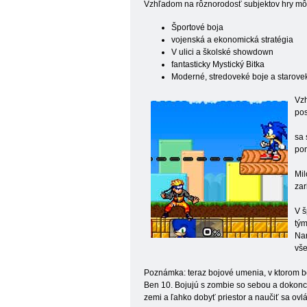
Vzhľadom na rôznorodosť subjektov hry môž
Športové boja
vojenská a ekonomická stratégia
V ulici a školské showdown
fantasticky Mystický Bitka
Moderné, stredoveké boje a starove
Vzh
pos
sa 
pom
Mil
zar
V š
tým
Nar
vše
Poznámka: teraz bojové umenia, v ktorom bo
Ben 10. Bojujú s zombie so sebou a dokonca
zemi a ľahko dobyť priestor a naučiť sa ovl