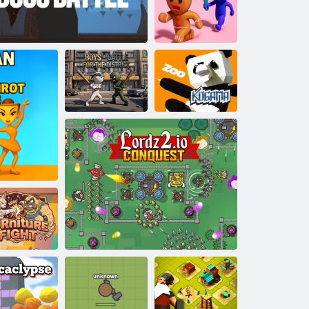
Slenderman vs.
Freddie Fazber
Zachráňte
perníka
Kogama:
Chlapci - Bitka o
Zoologická
Kogama: Boss Boj
okres
záhrada
rainrot
oj o nábytok