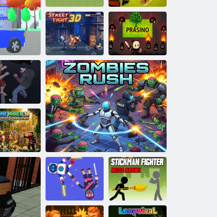
Moomoo. io
Lordz 2. io
Mestské budovy
Pouličný boj 3D
Prasiatko
a
ghting Club 2
Miner 3D:
arosta ostrova
snov