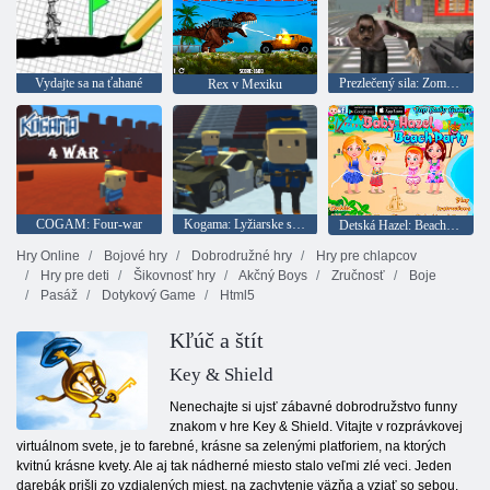
Vydajte sa na ťahané
Prezlečený sila: Zombie Survival
Rex v Mexiku
COGAM: Four-war
Kogama: Lyžiarske skoky!
Detská Hazel: Beach party
Hry Online
Bojové hry
Dobrodružné hry
Hry pre chlapcov
Hry pre deti
Šikovnosť hry
Akčný Boys
Zručnosť
Boje
Pasáž
Dotykový Game
Html5
Kľúč a štít
Key & Shield
Nenechajte si ujsť zábavné dobrodružstvo funny
znakom v hre Key & Shield. Vitajte v rozprávkovej
virtuálnom svete, je to farebné, krásne sa zelenými platforiem, na ktorých
kvitnú krásne kvety. Ale aj tak nádherné miesto stalo veľmi zlé veci. Jeden
darebák prišli zo vzdialených miest, na zachytenie väzňa a vziať so sebou.