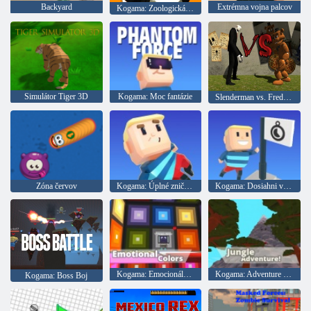
Backyard
Extrémna vojna palcov
Kogama: Zoologická záhrada
Simulátor Tiger 3D
Kogama: Moc fantázie
Slenderman vs. Freddie Fazber
Zóna červov
Kogama: Úplné zničenie
Kogama: Dosiahni vlajku
Kogama: Emocionálne farby
Kogama: Adventure Jungle Adventure
Kogama: Boss Boj