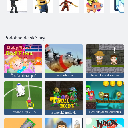
Podobné detské hry
Piloti hrdinovia
Inca: Dobrodružstvo
Čas dať dieťa spať
Cartoon Cup 2015
Deti Ninjas vs Zombies
Boxerské trollovia