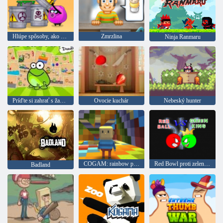
Hlúpe spôsoby, ako zomrieť 2
Zmrzlina
Ninja Ranmaru
Príďte si zahrať s žabou
Ovocie kuchár
Nebeský hunter
COGAM: rainbow parkour
Red Bowl proti zelenej kráľa
Badland