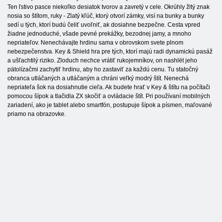
Ten ľstivo pasce niekoľko desiatok tvorov a zavretý v cele. Okrúhly žltý znak
nosia so štítom, ruky - Zlatý kľúč, ktorý otvorí zámky, visí na bunky a bunky
sedí u tých, ktorí budú čeliť uvoľniť, ak dosiahne bezpečne. Cesta vpred
žiadne jednoduché, všade pevné prekážky, bezodnej jamy, a mnoho
nepriateľov. Nenechávajte hrdinu sama v obrovskom svete plnom
nebezpečenstva. Key & Shield hra pre tých, ktorí majú radi dynamickú pasáž
a ušľachtilý riziko. Zloduch nechce vrátiť rukojemníkov, on nashlёt jeho
pätolízačmi zachytiť hrdinu, aby ho zastaviť za každú cenu. Tu statočný
obranca utláčaných a utláčaným a chráni veľký modrý štít. Nenechá
nepriateľa šok na dosiahnutie cieľa. Ak budete hrať v Key & štítu na počítači
pomocou šípok a tlačidla ZX skočiť a ovládacie štít. Pri používaní mobilných
zariadení, ako je tablet alebo smartfón, postupuje šípok a písmen, maľované
priamo na obrazovke.