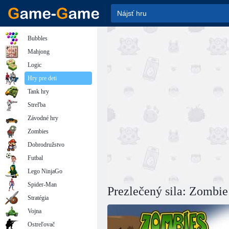
Bubbles
Mahjong
Logic
Hry pre deti
Tank hry
Streľba
Závodné hry
Zombies
Dobrodružstvo
Futbal
Lego NinjaGo
Spider-Man
Prezlečený sila: Zombie
Stratégia
Vojna
Ostreľovač