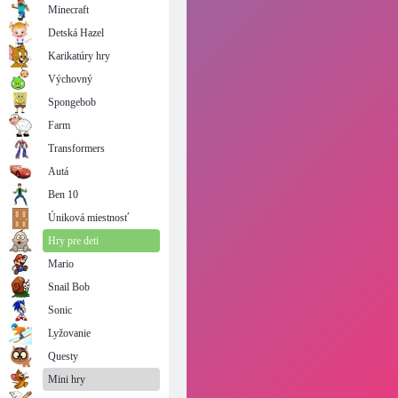
Minecraft
Detská Hazel
Karikatúry hry
Výchovný
Spongebob
Farm
Transformers
Autá
Ben 10
Úniková miestnosť
Hry pre deti
Mario
Snail Bob
Sonic
Lyžovanie
Questy
Mini hry