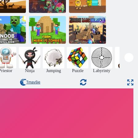
Stredoveký
Leťte alebo
Adam a Eva:
ochrana Z
zomriete
Zombie
oob zachráni
Noob vs
Zombie Fury:
dedinu
Zombies: Farma
Fusion 3D
Priestor
Ninja
Jumping
Puzzle
Labyrinty
Mario
Tmavšie