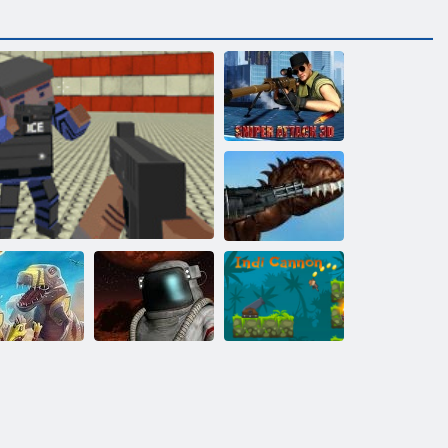
Ostreľovač 3D
Rex v Mexiku
Day: Rush -
wer Defense
Massive War gangster
Bojová zóna
Indi dialo