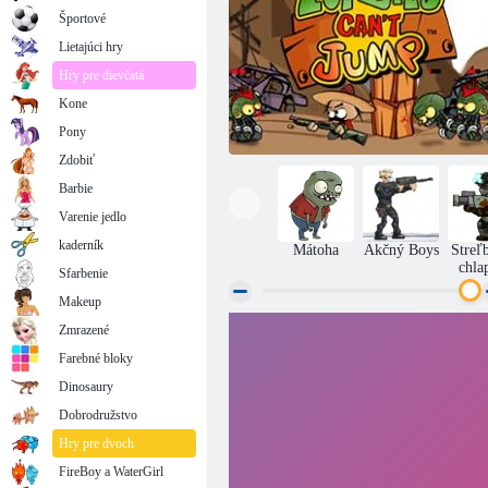
Športové
Lietajúci hry
Hry pre dievčatá
Kone
Pony
Zdobiť
Barbie
Varenie jedlo
kaderník
Mátoha
Akčný Boys
Streľ
chla
Sfarbenie
Makeup
Zmrazené
Zombies nevedia skákať
Farebné bloky
Dinosaury
Dobrodružstvo
Hry pre dvoch
FireBoy a WaterGirl