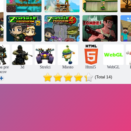
Armádne
Vojaci armády:
Deti Ninjas vs
jednotky:
Druhá svetová
Zombies
Resistance
vojna
Zombie Mission
Zombie Mission
N
2
4
Hlúpe zombie 2
ba pre
3d
Strelci
Miesto
Html5
WebGL
pcov
(Total 14)