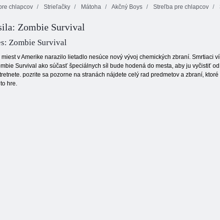
pre chlapcov
Strieľačky
Mátoha
Akčný Boys
Streľba pre chlapcov
sila: Zombie Survival
Mahjong
Späť na
Dimensions
Candyland 2
Nekonečné truck
s: Zombie Survival
z miest v Amerike narazilo lietadlo nesúce nový vývoj chemických zbraní. Smrtiaci ví
ombie Survival ako súčasť špeciálnych síl bude hodená do mesta, aby ju vyčistiť od
tretnete. pozrite sa pozorne na stranách nájdete celý rad predmetov a zbraní, kt
jto hre.