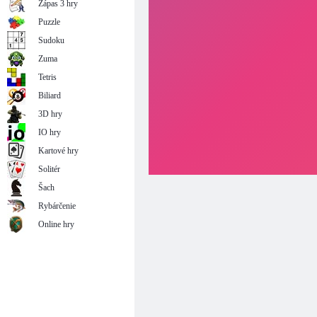
Zápas 3 hry
Puzzle
Sudoku
Zuma
Tetris
Biliard
3D hry
IO hry
Kartové hry
Solitér
Šach
Rybárčenie
Online hry