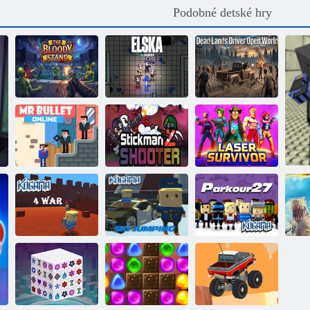
Podobné detské hry
Dead Lands
Krvavá
Open World
konfrontácia
Elska
Driver
Pán guľka
Stickman
Preživší s
online
Shooter 2
laserom
Kogama:
COGAM: Four-
Lyžiarske
Kogama:
D-
war
skoky!
Parkour 27
To