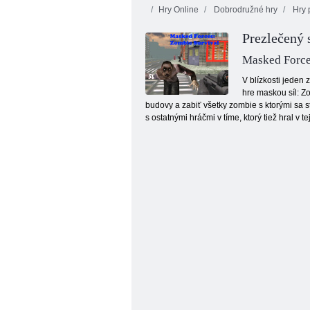
Hry Online
Dobrodružné hry
Hry 
Prezlečený 
Masked Force
V blízkosti jeden 
hre maskou síl: Z
budovy a zabiť všetky zombie s ktorými sa s
Bublinková veža
s ostatnými hráčmi v tíme, ktorý tiež hral v te