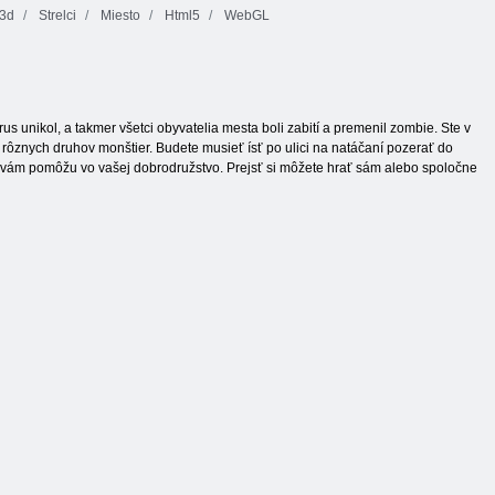
3d
Strelci
Miesto
Html5
WebGL
rus unikol, a takmer všetci obyvatelia mesta boli zabití a premenil zombie. Ste v
 rôznych druhov monštier. Budete musieť ísť po ulici na natáčaní pozerať do
oré vám pomôžu vo vašej dobrodružstvo. Prejsť si môžete hrať sám alebo spoločne