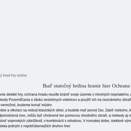
ý hrad hry online
Buď statočný hrdina hranie hier Ochran
nie detské hry, ochrana hradu musíte brániť svoje územie z mnohých nepriateľov, a
kedy Pozemšťania o útoku vesmírnych votrelcov a použiť ich na neznámeho zbraň. A
e nemožné, budeme konať múdro.
bie a vlkolaci sa nebojí klasických striel, a budete mať pevný čas. Zabiť niekoho, k
prirodzená moc, môžu byť chránené len pomocou vhodného zbraň, a niekedy aj m
losť vojenských záležitostí, v kombinácii s odvahou. V rovnakej dobe, niektoré výr
leka jedným z najobľúbenejších druhov hier.