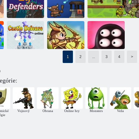
Obranca
Obranca
Archer Fusion: luk a šípka
kráľovstva
Obrancovia
elfov
Obrana hradu
1
2
...
3
4
>
Online obrana
Nechajte ich
)
hradu
Lovec príšery
bojovať
Rytier vs Orc
egórie:
mické
Vojnový
Obrana
Online hry
Monsters
Veža
tégie