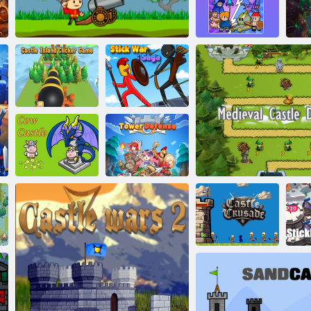
Sli
Pevnosť Merge
Breakout Team
Sága o
Hradný ostrov
Vojaci a delá: Mountain útok
paličkovej vojne
Hrad Korovy
Ochrana veže
Hradná krížová
výprava
Ochrana stredovekého