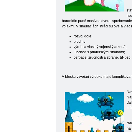
sta
nep
baranidlo punč masívne dvere, sprchovanie n
vojakmi. V simuláciách, hráči sú oveľa viac 
rozvoj dole;
plodiny;
výrobca vlastný vojenský arzenál;
Obchod s priateľskými stranami;
čerpacej zručnosti a zbrane. &Nbsp;
V blesku vývojári výrobku majú komplikovan
Nav
Nap
ďal
– l
rám
na 