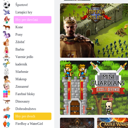
Športové
Lietajúci hry
Hry pre dievčatá
Kone
Pony
Zdobiť
Barbie
Varenie jedlo
kaderník
Sfarbenie
Makeup
Zmrazené
Farebné bloky
Dinosaury
Imperia online
Dobrodružstvo
Hry pre dvoch
FireBoy a WaterGirl