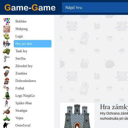
Bubbles
Mahjong
Logic
Hry pre deti
Tank hry
Streľba
Závodné hry
Zombies
Dobrodružstvo
Futbal
Lego NinjaGo
Spider-Man
Hra zámky
Stratégia
Hry Ochrana zámku
Vojna
rozhodnutia pri út
Ostreľovač