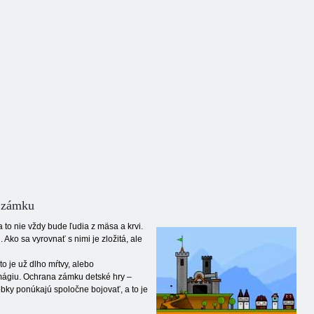
a zámku
 to nie vždy bude ľudia z mäsa a krvi.
ko sa vyrovnať s nimi je zložitá, ale
to je už dlho mŕtvy, alebo
ágiu. Ochrana zámku detské hry –
obky ponúkajú spoločne bojovať, a to je