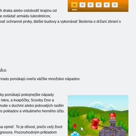
h draka alebo oslobodiť krajinu od
te ovládať armádu lukostrelcov,
avať ochranné prvky, ďalšie budovy a vykonávať školenia o držaní zbraní s
mku
a hradu ponúkajú oveľa väčšie množstvo nápadov.
račky ponúkajú pokojnejšie nápady.
 iskra, a kvapôčky, Scooby Doo a
nutie s duchmi alebo jedovatých rastlín
vo pokladov a virtuálneho herného účtu.
oprieť. To je dôvod, prečo celý život
 agresora. Pozoruhodným príkladom