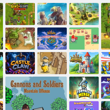
Zbrane a Glory:
D-Day: Rush -
Vojna civilizácií:
Heroes
Tower Defense
Zbierka pre pána
Prelomový hlen:
Strážca hája 3
Hex Hill
stratégia ochrany
Revalia: Castle
Ochrana
Management
Bra
Hradný pazúr
Crusader
RPG