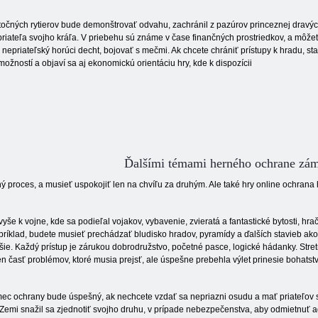
točných rytierov bude demonštrovať odvahu, zachránil z pazúrov princeznej dravýc
riateľa svojho kráľa. V priebehu sú známe v čase finančných prostriedkov, a môže
epriateľský horúci decht, bojovať s mečmi. Ak chcete chrániť prístupy k hradu, st
možností a objaví sa aj ekonomickú orientáciu hry, kde k dispozícii
Ďalšími témami herného ochrane zá
ý proces, a musieť uspokojiť len na chvíľu za druhým. Ale také hry online ochran
yše k vojne, kde sa podieľal vojakov, vybavenie, zvieratá a fantastické bytosti, h
ríklad, budete musieť prechádzať bludisko hradov, pyramídy a ďalších stavieb ako
šie. Každý prístup je zárukou dobrodružstvo, početné pasce, logické hádanky. Stret
en časť problémov, ktoré musia prejsť, ale úspešne prebehla výlet prinesie bohatst
ec ochrany bude úspešný, ak nechcete vzdať sa nepriazni osudu a mať priateľov sa 
Zemi snažil sa zjednotiť svojho druhu, v prípade nebezpečenstva, aby odmietnuť