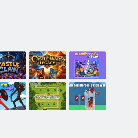
Castle Wars:
radný pazúr
Legacy
Breakout Team
Ochrana
Hrdinovia
Sága o
stredovekého
sleďov: Hradná
ičkovej vojne
hradu
vojna