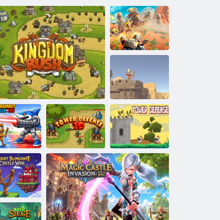
D-Day: účinnú
ochranu
Kráľovstvo:
Tower Defense
inrot Blue vs
Obrana veže
Red
Ochrana kráľovstvo
Obrana veže 2d
kráľ
Knight's