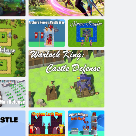
ngshot: Castle
War
Magické
obliehanie
Hrdinovia
sleďov: Hradná
Slávne
vojna
Čarovný hrad: Invázia
kráľovstvo
Obrana
 hradu
Stickman