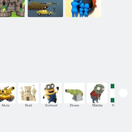
Náhodný
Obrana hradu
Bloomgiho hrad
Obrana hradu
Tlačenie bomby
Akcia
Hrad
Zručnosť
Zbrane
Mátoha
Vojnové hry