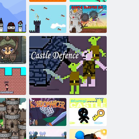
Lukostrelecké
Vojny o
hradby: Vojna o
kráľovský hrad
Čierny kráľ: Ochrana hradu
hrad
Zamknite blaster
Lovec vtákov
2D!
astle Wars:
yal Break and
Drag
kera a zámok