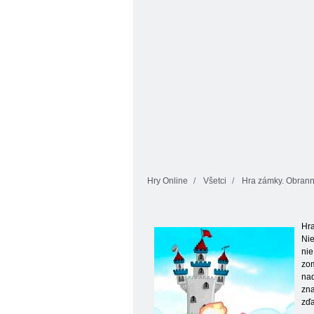
Hry Online
Všetci
Hra zámky. Obrann
Hra
Nie
ni
zom
nad
zna
zďa