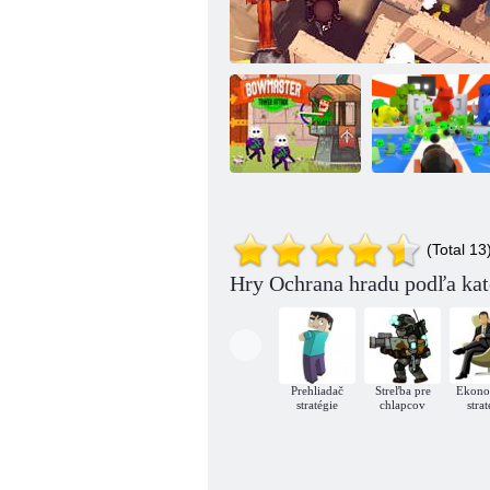
Bowling vs
Bow Master's
Zombie Factory
(Total 13
Tower Attack
Epic Army Defense Stúpajúca vojna
3D
Hry Ochrana hradu podľa kat
Prehliadač
Streľba pre
Ekono
stratégie
chlapcov
stra