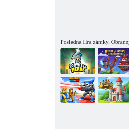
Posledná Hra zámky. Obranný
Knight's
Slingshot: Castle
Pevnosť Merge
War
Revalia: Castle
Brainrot Blue vs
Management
Red
RPG