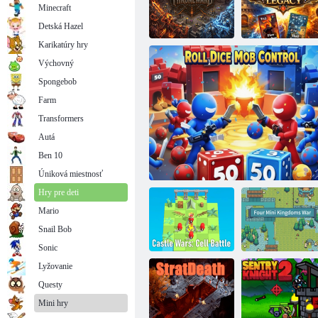
Minecraft
Detská Hazel
Karikatúry hry
Výchovný
Castle Wars:
Spongebob
Trónna sála
Mini obrancovia: Obrana hradu
Legacy
Farm
Transformers
Autá
Ben 10
Úniková miestnosť
Hry pre deti
Mario
Snail Bob
Sonic
Lyžovanie
Questy
Castle Wars:
Vojna štyroch
Mini hry
Ovládanie davu pomocou hodov kockami
Cell Battle
minikráľovstiev