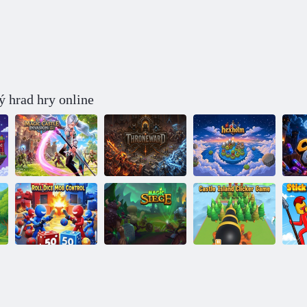
 hrad hry online
Čarovný hrad:
Invázia
Trónna sála
Hex Hill
H
Ovládanie davu
pomocou hodov
Magické
kockami
obliehanie
Hradný ostrov
pal