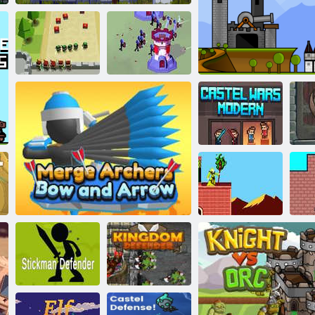
Match Man
Archerov hrad
Hradné vojny 2
Battle
C
Castle Wars:
Ro
Modern
Hrad Sand Hill
Kostný úsvit
Se