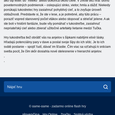
ako šíp letieť do "mlieko" alebo dokonca okolo ciele. V živote tiež hrať úlohu
poveternostných podmienok – oslepujúci slnko, vietor, hmla a dážď. Niekedy
ponúkajú lukostrelec hry zasiahnuť pohyblivý cieľ, a to zvyšuje úroveň
obtiažnosti. Predstavte si, že ste v lese, a je potrebné, aby túto prácu –
poraziť vopred stanovený počet vtákov alebo stopovať a strieľať jelene. A ak
ste boli v histórii fantázie, bude víly pomáhať v lukostreľbe, zasiahnuť
nepriateľský cieľ alebo zbierať užitočné artefakty lietanie medzi Tučka.
Hry lukostreľba tiež obrátiť vás na anjelov s šípkami nabitými elixír lásky.
Hľadajú potenciálny pary v dave a poslal svoje šípy do ich sŕdc. Je to ich
sväté poslanie – spojiť ľudí, dávať im šťastie. Čím viac sa vzťahujú k srdciam
svetla pocit, že čím skôr dosiahla nové stelesnenie v hierarchii anjelov.
,
,
© game-game - zadarmo online flash hry
English
slovenčina
Hry Online
Značky
Spätná väzba