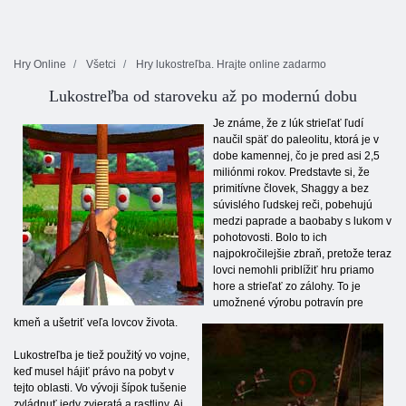
Hry Online
Všetci
Hry lukostreľba. Hrajte online zadarmo
Lukostreľba od staroveku až po modernú dobu
Je známe, že z lúk strieľať ľudí
naučil späť do paleolitu, ktorá je v
dobe kamennej, čo je pred asi 2,5
miliónmi rokov. Predstavte si, že
primitívne človek, Shaggy a bez
súvislého ľudskej reči, pobehujú
medzi paprade a baobaby s lukom v
pohotovosti. Bolo to ich
najpokročilejšie zbraň, pretože teraz
lovci nemohli priblížiť hru priamo
hore a strieľať zo zálohy. To je
umožnené výrobu potravín pre
kmeň a ušetriť veľa lovcov života.
Lukostreľba je tiež použitý vo vojne,
keď musel hájiť právo na pobyt v
tejto oblasti. Vo vývoji šípok tušenie
zvládnuť jedy zvieratá a rastliny. Aj