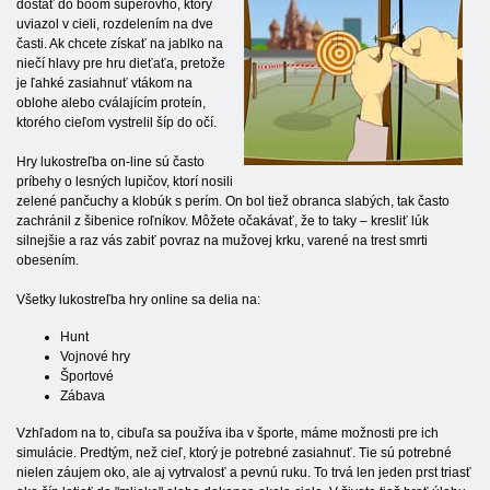
dostať do boom súperovho, ktorý
uviazol v cieli, rozdelením na dve
časti. Ak chcete získať na jablko na
niečí hlavy pre hru dieťaťa, pretože
je ľahké zasiahnuť vtákom na
oblohe alebo cválajícím proteín,
ktorého cieľom vystrelil šíp do očí.
Hry lukostreľba on-line sú často
príbehy o lesných lupičov, ktorí nosili
zelené pančuchy a klobúk s perím. On bol tiež obranca slabých, tak často
zachránil z šibenice roľníkov. Môžete očakávať, že to taky – kresliť lúk
silnejšie a raz vás zabiť povraz na mužovej krku, varené na trest smrti
obesením.
Všetky lukostreľba hry online sa delia na:
Hunt
Vojnové hry
Športové
Zábava
Vzhľadom na to, cibuľa sa používa iba v športe, máme možnosti pre ich
simulácie. Predtým, než cieľ, ktorý je potrebné zasiahnuť. Tie sú potrebné
nielen záujem oko, ale aj vytrvalosť a pevnú ruku. To trvá len jeden prst triasť