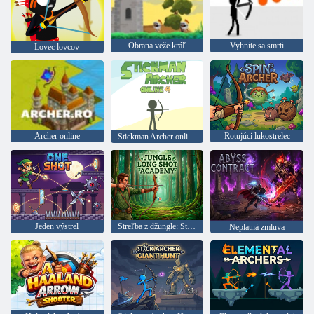
Obrana veže kráľ
Vyhnite sa smrti
Lovec lovcov
Archer online
Rotujúci lukostrelec
Stickman Archer online 4
Jeden výstrel
Streľba z džungle: Streľba z diaľky
Neplatná zmluva