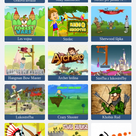
Orková invázia
Les vojna
Sherwood šípka
Strelec
Hangman Bow Master
Archer hrdina
Streľba z lukostreľby
Lukostreľba
Crazy Shooter
Khobin Rud