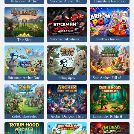
Holandsko: Archer
Stickman Archer: Hunt for Giants
Elementálni lukostrelci
Stickman lukostrelec vrah
Streľba s triedením
True Shot
Stickman: Archer Duel
Solo Archer: Fall of Monsters
Súboj šípov
Zadok lukostrelec
Archer: Dungeon Hero
Lukostrelec Robin Hood