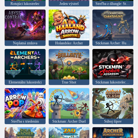
Rotujúci lukostrelec
Jeden výstrel
Streľba z džungle: Streľba z diaľky
Neplatná zmluva
Holandsko: Archer
Stickman Archer: Hunt for Giants
Elementálni lukostrelci
True Shot
Stickman lukostrelec vrah
Streľba s triedením
Stickman: Archer Duel
Súboj šípov