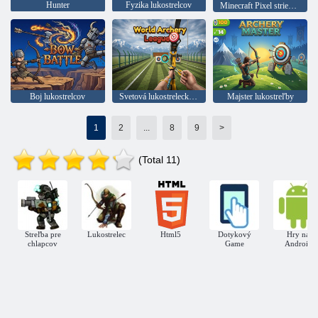
Hunter
Fyzika lukostrelcov
Minecraft Pixel strieľačka
Boj lukostrelcov
Svetová lukostrelecká liga
Majster lukostreľby
1
2
...
8
9
>
(Total 11)
Streľba pre
Lukostrelec
Html5
Dotykový
Hry na
chlapcov
Game
Android