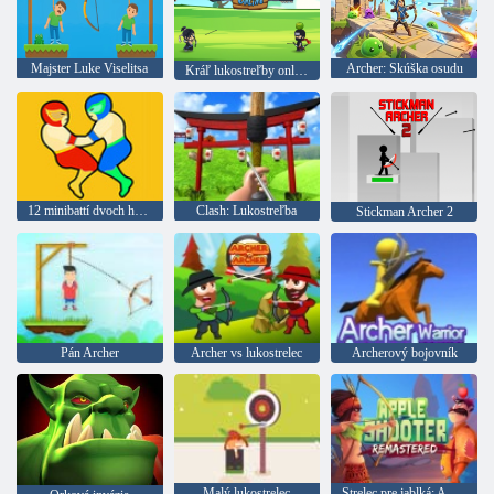
Majster Luke Viselitsa
Archer: Skúška osudu
Kráľ lukostreľby online
12 minibattí dvoch hráčov
Clash: Lukostreľba
Stickman Archer 2
Pán Archer
Archer vs lukostrelec
Archerový bojovník
Malý lukostrelec
Strelec pre jablká: Aktualizované