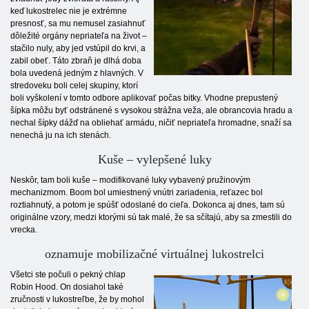
keď lukostrelec nie je extrémne
presnosť, sa mu nemusel zasiahnuť
dôležité orgány nepriateľa na život –
stačilo nuly, aby jed vstúpil do krvi, a
zabil obeť. Táto zbraň je dlhá doba
bola uvedená jedným z hlavných. V
stredoveku boli celej skupiny, ktorí
boli vyškolení v tomto odbore aplikovať počas bitky. Vhodne prepustený
šípka môžu byť odstránené s vysokou strážna veža, ale obrancovia hradu a
nechal šípky dážď na obliehať armádu, ničiť nepriateľa hromadne, snaží sa
nenechá ju na ich stenách.
Kuše – vylepšené luky
Neskôr, tam boli kuše – modifikované luky vybavený pružinovým
mechanizmom. Boom bol umiestnený vnútri zariadenia, reťazec bol
roztiahnutý, a potom je spúšť odoslané do cieľa. Dokonca aj dnes, tam sú
originálne vzory, medzi ktorými sú tak malé, že sa sčítajú, aby sa zmestili do
vrecka.
oznamuje mobilizačné virtuálnej lukostrelci
Všetci ste počuli o pekný chlap
Robin Hood. On dosiahol také
zručnosti v lukostreľbe, že by mohol