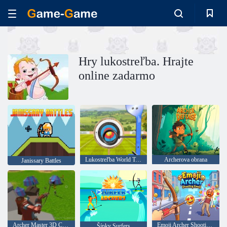
Hry lukostreľba. Hrajte
online zadarmo
Lukostreľba World Tour - luk a šíp strieľať
Archerova obrana
Janissary Battles
Archer Master 3D Castle obrana
Emoji Archer Shooting Emoji
Šípky Surfers