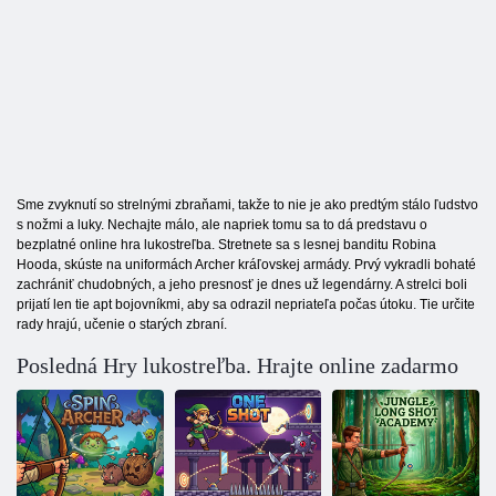
Sme zvyknutí so strelnými zbraňami, takže to nie je ako predtým stálo ľudstvo
s nožmi a luky. Nechajte málo, ale napriek tomu sa to dá predstavu o
bezplatné online hra lukostreľba. Stretnete sa s lesnej banditu Robina
Hooda, skúste na uniformách Archer kráľovskej armády. Prvý vykradli bohaté
zachrániť chudobných, a jeho presnosť je dnes už legendárny. A strelci boli
prijatí len tie apt bojovníkmi, aby sa odrazil nepriateľa počas útoku. Tie určite
rady hrajú, učenie o starých zbraní.
Posledná Hry lukostreľba. Hrajte online zadarmo