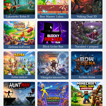
Lukostrelec Robin Hood
Bow Masters: Lukostreľba od
Walking Dead 3D
Block Archer Run
Narodený v priepasti
Záchrana kráľovnej
Aréna strelcov
Archers Arena
Vikingská lukostreľba