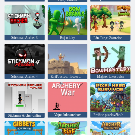
Stickman Archer 3
Boj o luky
Pán Tung: Zastreľte zombie
Stickman Archer 4
Kráľovstvo: Tower Defense
Majster lukostrelca
Vojna lukostrelcov
Prežitie pixelového hrdinu
Stickman Archer online