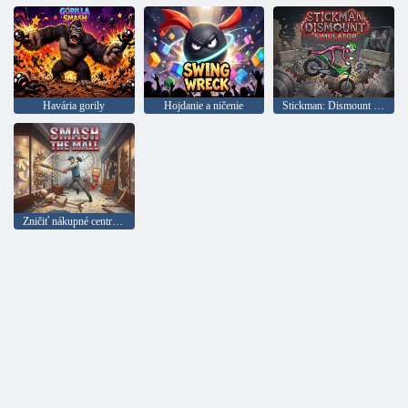
Havária gorily
Hojdanie a ničenie
Stickman: Dismount Simulator
Zničiť nákupné centrum