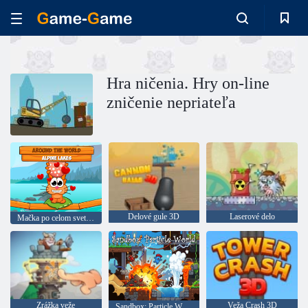
Hra ničenia. Hry on-line
zničenie nepriateľa
Delové gule 3D
Laserové delo
Mačka po celom svete: Alpine lake
Zrážka veže
Veža Crash 3D
Sandbox: Particle World