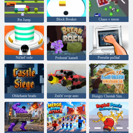
Block Breaker
Chaos v meste
Pet Jump
Ničiteľ veže
Prerušte počítač
Prelomiť kameň
Obliehanie hradu
Zničiť svoje auto
Hungry Cheetah Simulator 3D