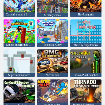
Červená a modrá: Stavajte! Zničiť! Bojujte!
Havária gorily
Mestský chaos
Robbie Superhrdina Obbie
Tvoj útek, Obby
Mestský torpédoborec
Super torpédoborec
Ničenie auta
Ihrisko Pixel Sandbox
Pasca na palicu!
Tornado: Elemental Fury