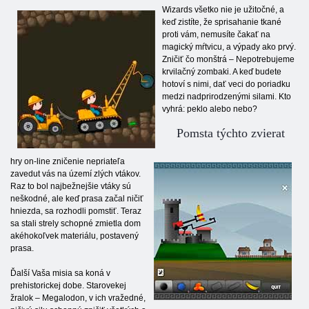
Wizards všetko nie je užitočné, a
keď zistíte, že sprisahanie tkané
proti vám, nemusíte čakať na
magický mŕtvicu, a výpady ako prvý.
Zničiť čo monštrá – Nepotrebujeme
krvilačný zombaki. A keď budete
hotoví s nimi, dať veci do poriadku
medzi nadprirodzenými silami. Kto
vyhrá: peklo alebo nebo?
Pomsta týchto zvierat
hry on-line zničenie nepriateľa
zavedut vás na území zlých vtákov.
Raz to bol najbežnejšie vtáky sú
neškodné, ale keď prasa začal ničiť
hniezda, sa rozhodli pomstiť. Teraz
sa stali strely schopné zmietla dom
akéhokoľvek materiálu, postavený
prasa.
Ďalší Vaša misia sa koná v
prehistorickej dobe. Starovekej
žralok – Megalodon, v ich vražedné,