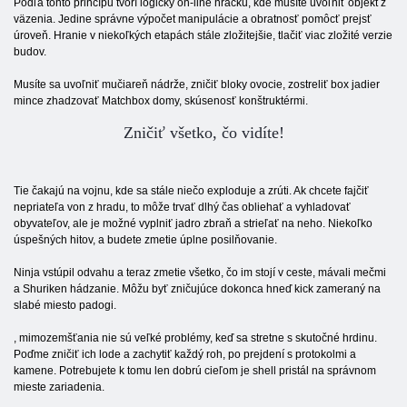
Podľa tohto princípu tvorí logický on-line hračku, kde musíte uvoľniť objekt z
väzenia. Jedine správne výpočet manipulácie a obratnosť pomôcť prejsť
úroveň. Hranie v niekoľkých etapách stále zložitejšie, tlačiť viac zložité verzie
budov.
Musíte sa uvoľniť mučiareň nádrže, zničiť bloky ovocie, zostreliť box jadier
mince zhadzovať Matchbox domy, skúsenosť konštruktérmi.
Zničiť všetko, čo vidíte!
Tie čakajú na vojnu, kde sa stále niečo exploduje a zrúti. Ak chcete fajčiť
nepriateľa von z hradu, to môže trvať dlhý čas obliehať a vyhladovať
obyvateľov, ale je možné vyplniť jadro zbraň a strieľať na neho. Niekoľko
úspešných hitov, a budete zmetie úplne posilňovanie.
Ninja vstúpil odvahu a teraz zmetie všetko, čo im stojí v ceste, mávali mečmi
a Shuriken hádzanie. Môžu byť zničujúce dokonca hneď kick zameraný na
slabé miesto padogi.
, mimozemšťania nie sú veľké problémy, keď sa stretne s skutočné hrdinu.
Poďme zničiť ich lode a zachytiť každý roh, po prejdení s protokolmi a
kamene. Potrebujete k tomu len dobrú cieľom je shell pristál na správnom
mieste zariadenia.