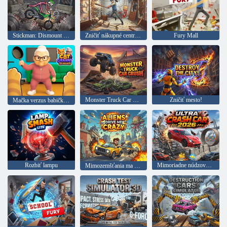
Stickman: Dismount Simulator
Zničiť nákupné centrum
Fury Mall
Monster Truck Car Stampede
Zničiť mesto!
Mačka verzus babička. Simulátor mačky.
Rozbiť lampu
Mimoriadne núdzové vozidlo 2026
Mimozemšťania ma privádzajú do šialenstva