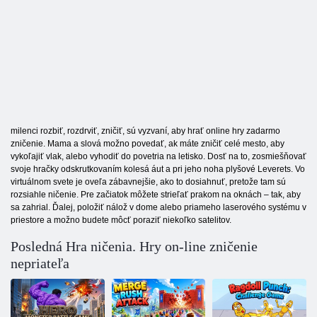
milenci rozbiť, rozdrviť, zničiť, sú vyzvaní, aby hrať online hry zadarmo
zničenie. Mama a slová možno povedať, ak máte zničiť celé mesto, aby
vykoľajiť vlak, alebo vyhodiť do povetria na letisko. Dosť na to, zosmiešňovať
svoje hračky odskrutkovaním kolesá áut a pri jeho noha plyšové Leverets. Vo
virtuálnom svete je oveľa zábavnejšie, ako to dosiahnuť, pretože tam sú
rozsiahle ničenie. Pre začiatok môžete strieľať prakom na oknách – tak, aby
sa zahrial. Ďalej, položiť nálož v dome alebo priameho laserového systému v
priestore a možno budete môcť poraziť niekoľko satelitov.
Posledná Hra ničenia. Hry on-line zničenie
nepriateľa