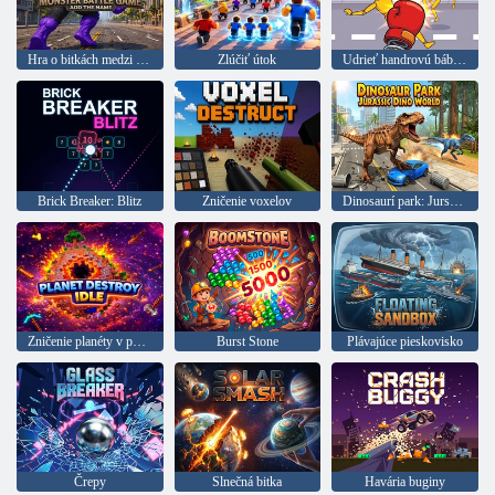
Hra o bitkách medzi hrdinami a príšerami
Zlúčiť útok
Udrieť handrovú bábiku
Brick Breaker: Blitz
Zničenie voxelov
Dinosaurí park: Jurský svet
Zničenie planéty v pohotovostnom režime
Burst Stone
Plávajúce pieskovisko
Črepy
Slnečná bitka
Havária buginy