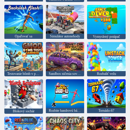
Opaľovať sa
Simulátor autonehody
Vymyslený potápač
Testovanie bômb v pieskovisku
Sandbox ničenia sovietskych áut
Rozbaliť vežu
Rozbite handrovú bábiku Majstra
Tornádo-67
Blokový sochár