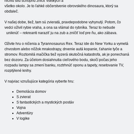
ničivú silu schopnú zničiť všetkých a
všetko okolo. Je to ľahké občerstvenie obrovského dinosaura, ktorý sa
obďaleč.
V našej dobe, tiež, tam sú zvieratá, pravdepodobne vyhynutý. Potom, čo
vedci oživil rybie vraha, a ona sa vlámal do rybníka. Teraz to nebude
uniknúť – rekreanti naraziť ju na zub a zničiť loď pre ňu, ako zábava.
Oživte hru o ničenia a Tyrannosaurus Rex. Teraz ide do New Yorku a vymetá
chvostom alebo nôžok mrakodrapy, drvenie autá kopanie, ťahanie tyče a
stromov. Roztomilá mačička tiež vyzerá skutočná katastrofa, ak je ponechaná
bez dozoru. Za účelom dosiahnutia cieľového bodu, skočí počas jeho
rozpadu lampy sa zmení banku, roztrhnúť oponu a tapety, resetovanie TV,
rozptýlené knihy.
V najviac vzrušujúce kategória vyberte hru:
Demolácia domov
S zvierat
S fantastických a mystických postáv
Vojna
Adventúry
V logike