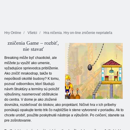
Hry Online
Všetci
Hra ničenia. Hry on-line zničenie nepriateľa
zničenia Game – rozbiť,
nie stavať
Breaking môže byť chaotické, ale
môžete ju využiť ako umenie,
vyžadujúce sprievodca priblíženie.
Ako zničiť mrakodrap, takže to
nepoškodí okolité budovy? K tomu,
pozvať odborníkov, ktorí študujú
návrh štruktúry a termíny sú položiť
výbušniny, nasmerovať obštrukcie
do centra. V dome je ako zložené
dovnútra, rozdeľovať do blokov, ako projektant. Ničivé hra v ich príbehy
ponúkajú opakujte tento trik čo najbližšie k stene vytvorené v poriadku. Ak to
chcete urobiť, použite poskytnuté nástroje a výbušnín. Po cvičení, stanete sa
pre zošrotovanie.