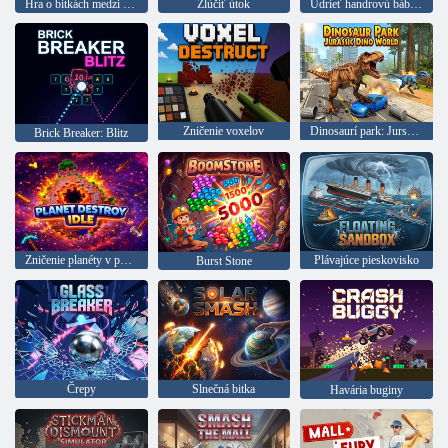
Hra o bitkách medzi hrdinami a príšerami
Zlúčiť útok
Udrieť handrovú bábiku
Zničenie voxelov
Dinosaurí park: Jurský svet
Brick Breaker: Blitz
Zničenie planéty v pohotovostnom režime
Plávajúce pieskovisko
Burst Stone
Črepy
Slnečná bitka
Havária buginy