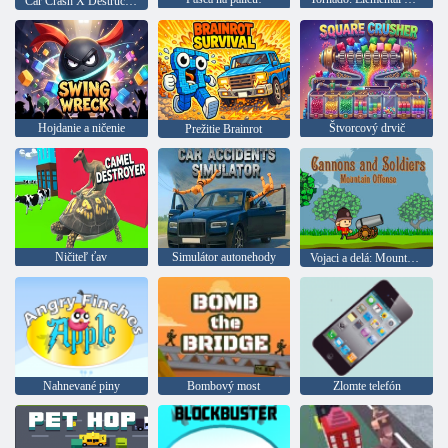
Car Crash X Destruction Simulator
Hojdanie a ničenie
Štvorcový drvič
Prežitie Brainrot
Ničiteľ ťav
Simulátor autonehody
Vojaci a delá: Mountain útok
Nahnevané piny
Bombový most
Zlomte telefón