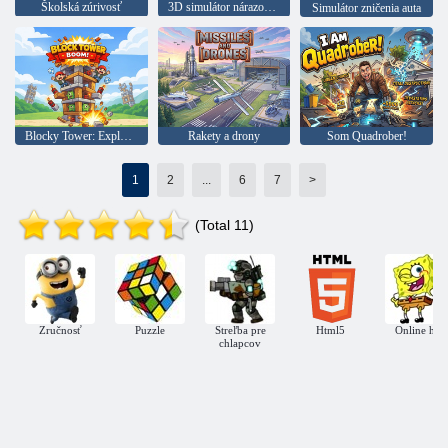
Školská zúrivosť
3D simulátor nárazového testu
Simulátor zničenia auta
Blocky Tower: Explózia
Rakety a drony
Som Quadrober!
1
2
...
6
7
>
(Total 11)
Zručnosť
Puzzle
Streľba pre
Html5
Online hry
chlapcov