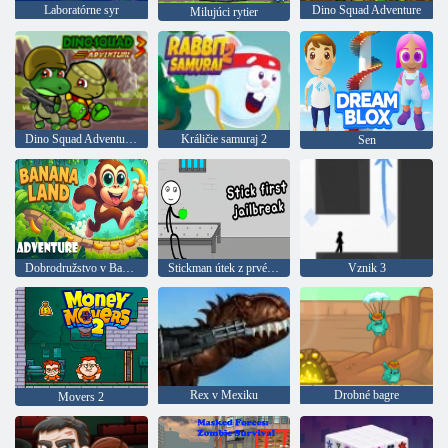
Laboratórne syr
Dino Squad Adventure
Milujúci rytier
Dino Squad Adventure 3
Králičie samuraj 2
Sen
Dobrodružstvo v Banánovej krajine
Stickman útek z prvého väzenia
Vznik 3
Rex v Mexiku
Drobné bagre
Movers 2