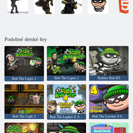
Podobné detské hry
Bob The Lupes 2
Robber Bob H5
Bob The Lupes 1
Bob The Lupk 3
Bob The Lowber 4 Sezóna 3: Japonsko
Bob The Lupker 4: Season 2 Rusko