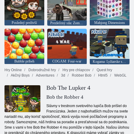
Posledný preživší
Mahjong Dimensions
Prezlečený sila: Zombie Survival
Bubble príbeh
COGAM: Four-war
Kogama: Lyžiarske skoky!
Hry Online
Dobrodružné hry
Hry pre chlapcov
Quest hry
Akčný Boys
Adventures
3d
Robber Bob
Html5
WebGL
Bob The Lupker 4
Bob the Robber 4
Slávny v trestnom svetového lupiča Bob prišiel do
Francúzska. Jeden z najbohatších mužov na svete
nariadil mu, aby korisť spoločnosť, ktorá vyvíja nové počítačové programy a
roboty. Samozrejme, náš hrdina sa poradie a presťahoval sa do podnikania.
Sme s vami v hre Bob the Robber 4 mu pomôže v tejto lúpeže. Našou úlohou
je preniknúť do chráneného priestoru. K dispozícii máme vybrať zámky vo