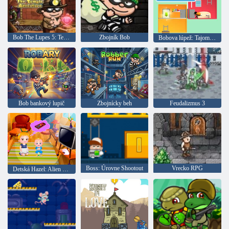
Bob The Lupes 5: Temple Adventure
Zbojník Bob
Bobova lúpež: Tajomná komnata
Bob bankový lupič
Zbojnícky beh
Feudalizmus 3
Boss: Úrovne Shootout
Vrecko RPG
Detská Hazel: Alien kamarát