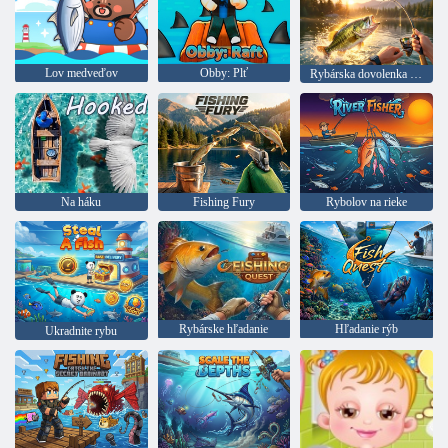
Lov medveďov
Obby: Plť
Rybárska dovolenka 2. New Horizons
Na háku
Fishing Fury
Rybolov na rieke
Rybárske hľadanie
Hľadanie rýb
Ukradnite rybu