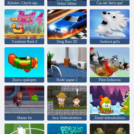
Rybolov: Chyťte tajného Brainmoutha
Čas dať dieťa spať
Dobyť hlbiny
Vzrušenie Rush 4
Drag Race 3D
Snehová guľa
Znovu opakujem
Hodiť papier 2
Piloti hrdinovia
Master Jet
Inca: Dobrodružstvo
Zimné dobrodružstvo