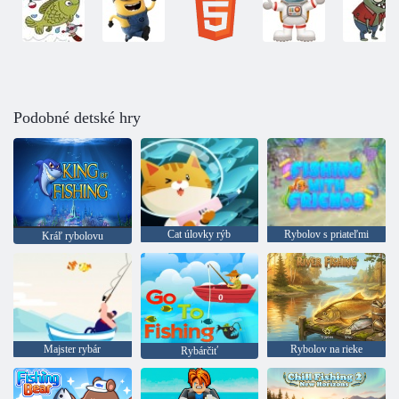
Podobné detské hry
Cat úlovky rýb
Rybolov s priateľmi
Kráľ rybolovu
Majster rybár
Rybolov na rieke
Rybárčiť