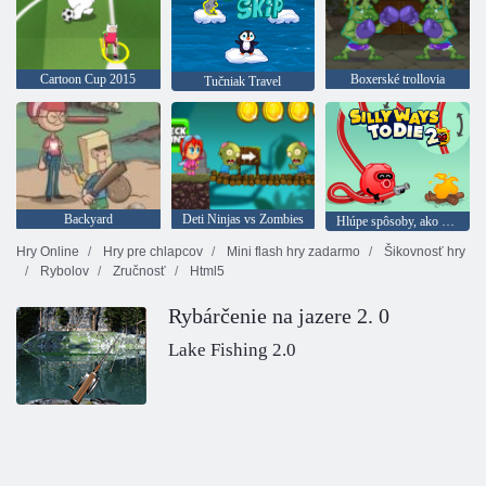
Cartoon Cup 2015
Boxerské trollovia
Tučniak Travel
Backyard
Deti Ninjas vs Zombies
Hlúpe spôsoby, ako zomrieť 2
Hry Online
Hry pre chlapcov
Mini flash hry zadarmo
Šikovnosť hry
Rybolov
Zručnosť
Html5
Rybárčenie na jazere 2. 0
Lake Fishing 2.0