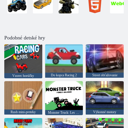
Podobné detské hry
Do kopca Racing 2
Street obťažovanie
Vzorec horúčky
Rush mini-preteky
Výkonné motory
Monster Truck: Les Delivery