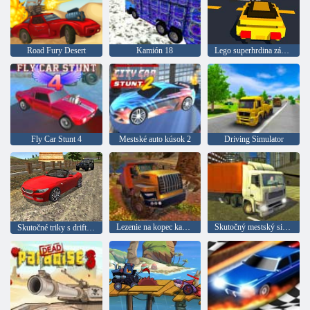
Road Fury Desert
Kamión 18
Lego superhrdina závod
Fly Car Stunt 4
Mestské auto kúsok 2
Driving Simulator
Lezenie na kopec kamiónu
Skutočný mestský simulátor nákladných vozidiel
Skutočné triky s driftujúcimi vozidlami