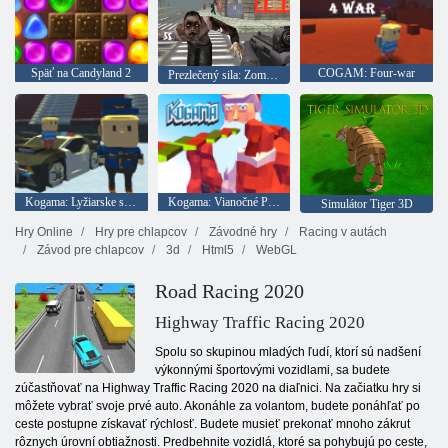
Späť na Candyland 2
COGAM: Four-war
Prezlečený sila: Zombie Survival
Kogama: Lyžiarske skoky!
Kogama: Vianočné Parkour
Simulátor Tiger 3D
Hry Online
Hry pre chlapcov
Závodné hry
Racing v autách
Závod pre chlapcov
3d
Html5
WebGL
Road Racing 2020
Highway Traffic Racing 2020
Spolu so skupinou mladých ľudí, ktorí sú nadšení
výkonnými športovými vozidlami, sa budete
zúčastňovať na Highway Traffic Racing 2020 na diaľnici. Na začiatku hry si
môžete vybrať svoje prvé auto. Akonáhle za volantom, budete ponáhľať po
ceste postupne získavať rýchlosť. Budete musieť prekonať mnoho zákrut
rôznych úrovní obtiažnosti. Predbehnite vozidlá, ktoré sa pohybujú po ceste,