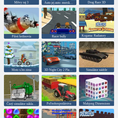
Mŕtvy raj 3
Drag Race 3D
Auto jej auto: morské dobrodružstvo
Kogama: Radiatory Springs
Piloti hrdinovia
Racer bully
Moto x3m zima
3D Night City 2 Player Racing
Simulátor nádrže
Poľnohospodárstva
Mahjong Dimensions
Čistý simulátor nákladného automobilu na ostrove