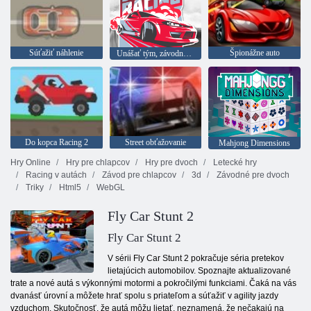
Súťažiť náhlenie
Špionážne auto
Unášať tým, závodné šampionát
Do kopca Racing 2
Street obťažovanie
Mahjong Dimensions
Hry Online
Hry pre chlapcov
Hry pre dvoch
Letecké hry
Racing v autách
Závod pre chlapcov
3d
Závodné pre dvoch
Triky
Html5
WebGL
Fly Car Stunt 2
Fly Car Stunt 2
V sérii Fly Car Stunt 2 pokračuje séria pretekov
lietajúcich automobilov. Spoznajte aktualizované
trate a nové autá s výkonnými motormi a pokročilými funkciami. Čaká na vás
dvanásť úrovní a môžete hrať spolu s priateľom a súťažiť v agility jazdy
vzduchom. Skutočnosť, že autá môžu lietať, neznamená, že nečakajú na