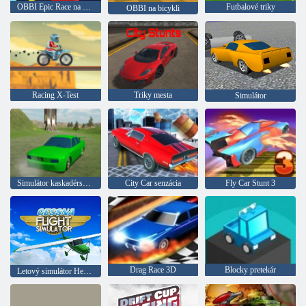
OBBI Epic Race na kaskadérskych autách
Futbalové triky
OBBI na bicykli
Racing X-Test
Triky mesta
Simulátor
Simulátor kaskadérskeho multiplayeru
City Car senzácia
Fly Car Stunt 3
Drag Race 3D
Blocky pretekár
Letový simulátor Hessna