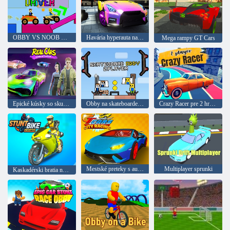
OBBY VS NOOB Driver
Havária hyperauta na rampe
Mega rampy GT Cars
Epické kúsky so skutočnými autami
Obby na skateboarde: 2 hráči
Crazy Racer pre 2 hráčov
Mestské preteky s autami GT
Multiplayer sprunki
Kaskadérski bratia na motorkách