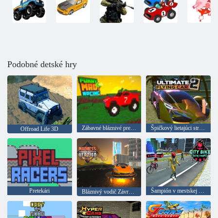
Podobné detské hry
Zábavné bláznivé preteky
Špičkový lietajúci stroj 2
Offroad Life 3D
Pretekári
Šampión v mestskej cyklistike
Bláznivý vodič Závratné mesto