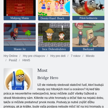
Mahjong Mania
Piloti hrdinovia
Detská Hazel: Beach party
Master Jet
Inca: Dobrodružstvo
Backyard
Hry Online
Hry pre chlapcov
Hry pre deti
7 rokov
Miesto
Pasáž
Html5
Most
Bridge Hero
Už ste niekedy sledovali statočné ľudí, ktorí budujú
mosty cez hlbokých morí a oceánov? Aj keď táto
práca je neuveriteľne nebezpečná, teraz môžete zažiť všetky ťažkosti a
strasti Mostostroy sám. Kliknite na uhle hromady a držať tlak na nejakú dobu,
takže si môžete pretiahnuť prvok mosta. Podvaly je nutné zvýšiť dĺžku
priekopy, ak je krátke, bude vaša postava nebude môcť ísť na inú hromadu a