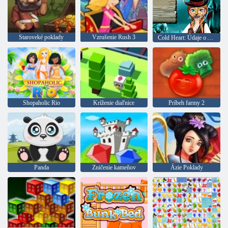
Staroveké poklady
Vzrušenie Rush 3
Cold Heart: Údaje o Anninho tvár na Halloween
Shopaholic Rio
Kríženie diaľnice
Príbeh farmy 2
Panda
Zničenie kameňov
Ázie Poklady