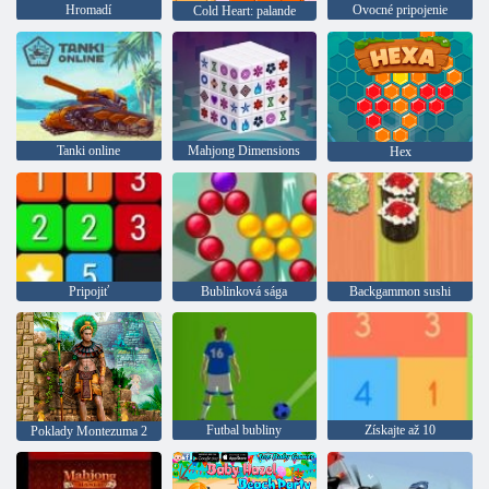
Hromadí
Ovocné pripojenie
Cold Heart: palande
Tanki online
Mahjong Dimensions
Hex
Pripojiť
Bublinková sága
Backgammon sushi
Futbal bubliny
Získajte až 10
Poklady Montezuma 2