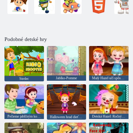
Podobné detské hry
Jablko-Pomme
Malý Hazel učí spôsoby
Strelec
Pečieme jablčným koláčom
Detská Hazel: Ročný školský deň
Halloween hrad dieťa Hazel