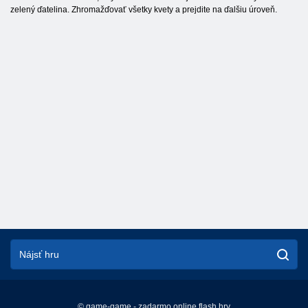
zelený ďatelina. Zhromažďovať všetky kvety a prejdite na ďalšiu úroveň.
© game-game - zadarmo online flash hry