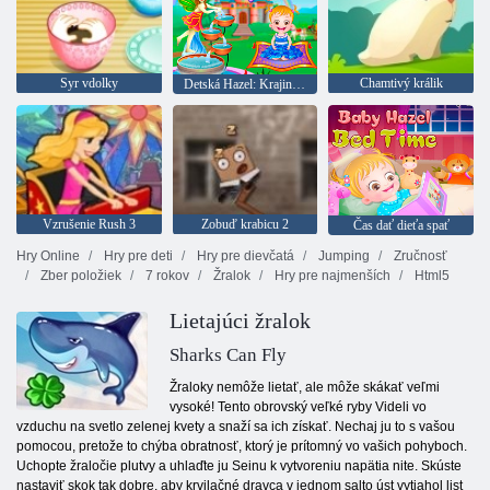
Syr vdolky
Chamtivý králik
Detská Hazel: Krajina víly
Vzrušenie Rush 3
Zobuď krabicu 2
Čas dať dieťa spať
Hry Online
Hry pre deti
Hry pre dievčatá
Jumping
Zručnosť
Zber položiek
7 rokov
Žralok
Hry pre najmenších
Html5
Lietajúci žralok
Sharks Can Fly
Žraloky nemôže lietať, ale môže skákať veľmi
vysoké! Tento obrovský veľké ryby Videli vo
vzduchu na svetlo zelenej kvety a snaží sa ich získať. Nechaj ju to s vašou
pomocou, pretože to chýba obratnosť, ktorý je prítomný vo vašich pohyboch.
Uchopte žraločie plutvy a uhlaďte ju Seinu k vytvoreniu napätia nite. Skúste
nastaviť skok tak dobre, aby krvilačné dravca v jednom salto úst vytiahol list