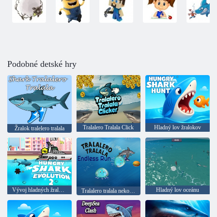
Podobné detské hry
Tralalero Tralala Click
Hladný lov žralokov
Žralok tralelero tralala
Vývoj hladných žralokov 2
Hladný lov oceánu
Tralalero tralala nekonečný beh