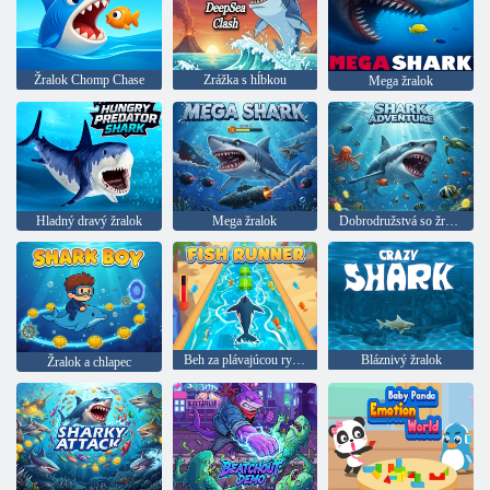
Žralok Chomp Chase
Zrážka s hĺbkou
Mega žralok
Hladný dravý žralok
Mega žralok
Dobrodružstvá so žralokmi
Beh za plávajúcou rybou
Bláznivý žralok
Žralok a chlapec