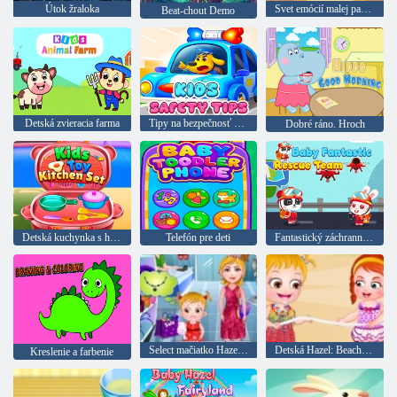
Útok žraloka
Svet emócií malej pandy
Beat-chout Demo
Detská zvieracia farma
Tipy na bezpečnosť detí
Dobré ráno. Hroch
Detská kuchynka s hračkami
Telefón pre deti
Fantastický záchranný tím pre deti
Select mačiatko Hazel Fancy Dress
Detská Hazel: Beach party
Kreslenie a farbenie