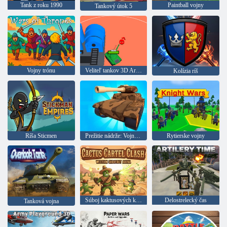
Tank z roku 1990
Paintball vojny
Tankový útok 5
Vojny trónu
Veliteľ tankov 3D Army Avpatival
Kolízia ríš
Ríša Sticmen
Prežitie nádrže: Vojna z blesku
Rytierske vojny
Súboj kaktusových kartelov
Delostrelecký čas
Tanková vojna