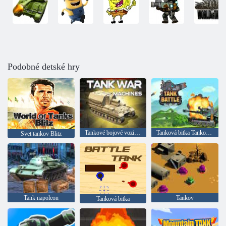
Podobné detské hry
Tankové bojové vozidlo
Tanková bitka Tanková vojna
Svet tankov Blitz
Tank napoleon
Tankov
Tanková bitka