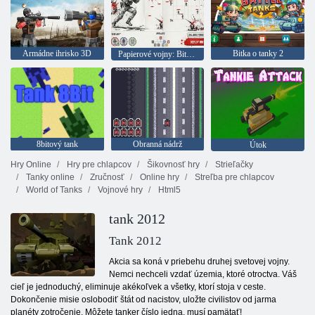
Armádne ihrisko 3D
Bitka o tanky 2
Papierové vojny: Bitky a vylepšenia
8bitový tank
Obranná nádrž
Útok
Hry Online
Hry pre chlapcov
Šikovnosť hry
Strieľačky
Tanky online
Zručnosť
Online hry
Streľba pre chlapcov
World of Tanks
Vojnové hry
Html5
tank 2012
Tank 2012
Akcia sa koná v priebehu druhej svetovej vojny.
Nemci nechceli vzdať územia, ktoré otroctva. Váš
cieľ je jednoduchý, eliminuje akékoľvek a všetky, ktorí stoja v ceste.
Dokončenie misie oslobodiť štát od nacistov, uložte civilistov od jarma
planéty zotročenie. Môžete tanker číslo jedna, musí pamätať!