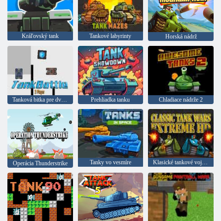
Kráľovský tank
Tankové labyrinty
Horská nádrž
Tanková bitka pre dvoch
Prehliadka tanku
Chladiace nádrže 2
Tanky vo vesmíre
Klasické tankové vojny Extreme HD
Operácia Thunderstrike