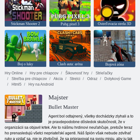
Stickman Shooter 2
Ostreľovacia strela 3D
Pubg pixel 3
Boj o luky
Clash auta: aréna
Bojová zóna
Hry Online
Hry pre chlapcov
Šikovnosť hry
Strieľačky
Streľba pre chlapcov
Akcia
Strelci
Odraz
Dotykový Game
Html5
Hry na Android
Majster
Bullet Master
Agent bol odtajnený, všetky dochádzky zlyhali a to
je pravdepodobne dôsledok skutočnosti, že v
organizácii sa objavil krtek. Ale to nášmu hrdinovi neuľahčuje, pretože teraz
ho prenasledujú všetci nepriateľskí agenti. Náš špión však nebude zdvíhať
ruky a vzdať sa, nie je zbytočné, že sa pripravoval na svoju misiu, aby ju tak