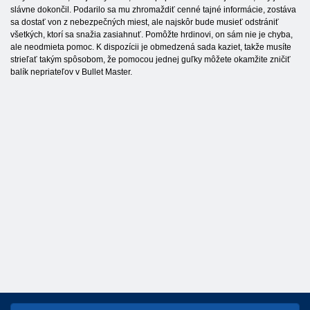
slávne dokončil. Podarilo sa mu zhromaždiť cenné tajné informácie, zostáva
sa dostať von z nebezpečných miest, ale najskôr bude musieť odstrániť
všetkých, ktorí sa snažia zasiahnuť. Pomôžte hrdinovi, on sám nie je chyba,
ale neodmieta pomoc. K dispozícii je obmedzená sada kaziet, takže musíte
strieľať takým spôsobom, že pomocou jednej guľky môžete okamžite zničiť
balík nepriateľov v Bullet Master.