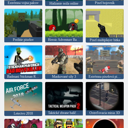
Extrémna vojna palcov
Pixel bojovník
Hádzanie noža online
Prežitie pixelov
Heroic Adventure Ball: Red Rebound
Pixel multiplayer bitka
Badmani Stickman Rebel Killer
Maskované sily 3
Extrémna pixelová pištoľ apokalypsa 3
Taktické zbrane balíček 2
Ostreľovacia misia 3D
Letectvo 2018