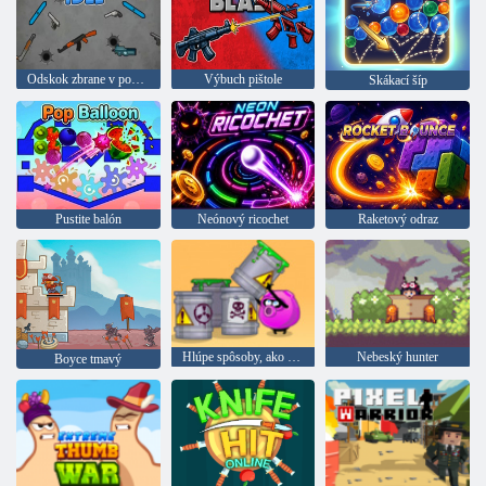
Odskok zbrane v pohotovostnom režime
Výbuch pištole
Skákací šíp
Pustite balón
Neónový ricochet
Raketový odraz
Hlúpe spôsoby, ako zomrieť 2
Nebeský hunter
Boyce tmavý