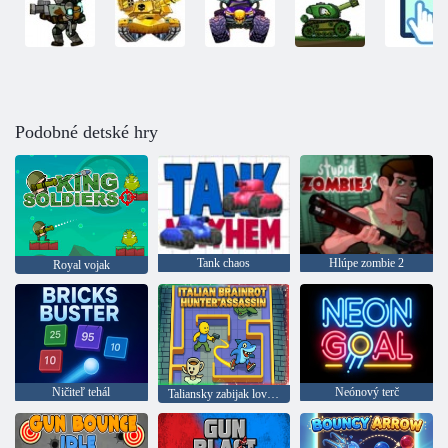
Podobné detské hry
Tank chaos
Hlúpe zombie 2
Royal vojak
Ničiteľ tehál
Neónový terč
Taliansky zabijak lovca mozgových blán