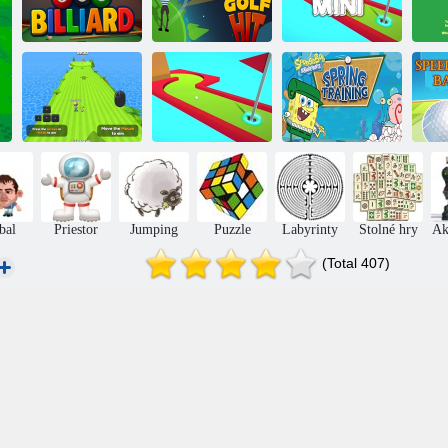
Vyhodiť do
Biliard
golfu
Mini golf
Spongge Bob
Lo
Square Pants:
Golfová mánia
Mini golf
Spring Training
bal
Priestor
Jumping
Puzzle
Labyrinty
Stolné hry
Ak
(Total 407)