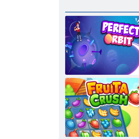
Ideálna obežná dráha