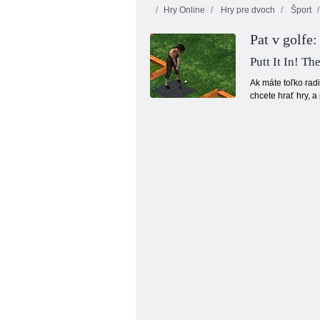
Hry Online
Hry pre dvoch
Šport
Pat v golfe
Putt It In! T
Ak máte toľko rad
chcete hrať hry, a
Ovocie