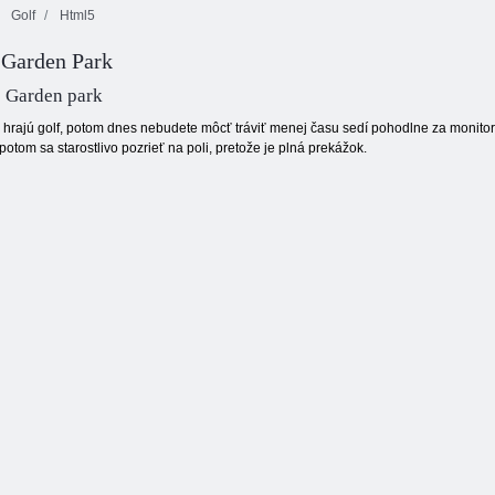
Golf
Html5
: Garden Park
Mahjong s
Cookie Crush 2
motýľmi
Farebné bloky
he Garden park
i hrajú golf, potom dnes nebudete môcť tráviť menej času sedí pohodlne za monito
 potom sa starostlivo pozrieť na poli, pretože je plná prekážok.