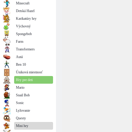
Minecraft
Detská Hazel
Karikatúry hry
Výchovný
Spongebob
Farm
Transformers
Autá
Ben 10
Úniková miestnosť
Hry pre deti
Mario
Snail Bob
Sonic
Lyžovanie
Questy
Mini hry