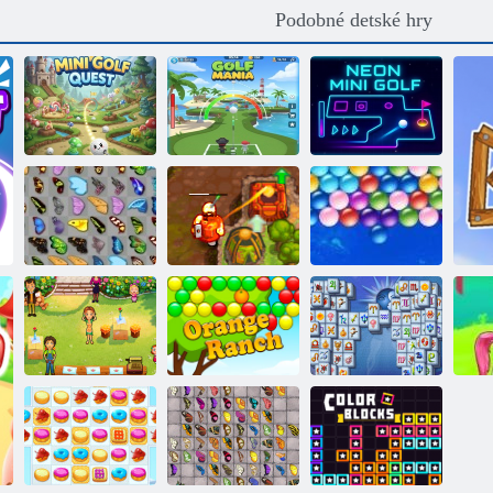
Podobné detské hry
Minigolfové
Neónový
hľadanie
Golfová mánia
minigolf
Prekliaty poklad
Nekonečné
Motýľ Kyodai
2
bubliny
Cafe Emily:
Home sweet
Mahjong
home
Orange ranč
Fortuna
Ge