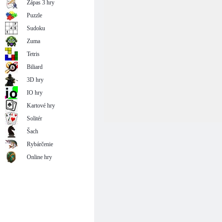
Zápas 3 hry
Puzzle
Sudoku
Zuma
Tetris
Biliard
3D hry
IO hry
Kartové hry
Solitér
Šach
Rybárčenie
Online hry