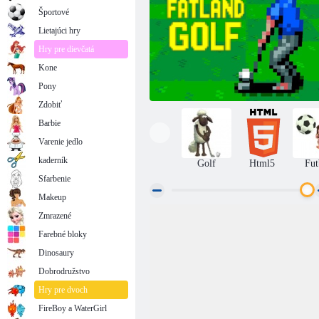
Športové
Lietajúci hry
Hry pre dievčatá
Kone
Pony
Zdobiť
Barbie
Varenie jedlo
kaderník
Golf
Html5
Fut
Sfarbenie
Makeup
Zmrazené
Golf
Farebné bloky
Dinosaury
Dobrodružstvo
Hry pre dvoch
FireBoy a WaterGirl