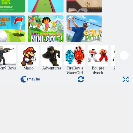
Golfové
Puzzle: golf
Mini golf
monštrum
Výskumník
pta lietajúca
Dora: Mini-Golf
vysokou
Dora Star
rýchlosťou
Mountain
Mini golf: Bitka
čný Boys
Mario
Adventures
FireBoy a
Boj pre
Zručnosť
WaterGirl
dvoch
Tmavšie