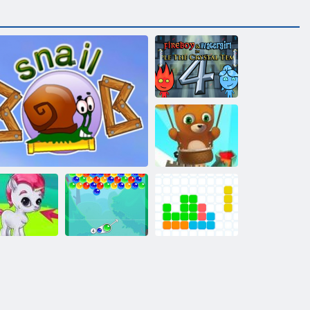
Fireboy a
Watergirl 4:
Crystal Temple
Bubble Shooter:
Nekonečno
Jedenásť
ms: Bubbles
Slimák 1
Charm bublina
jedenásť