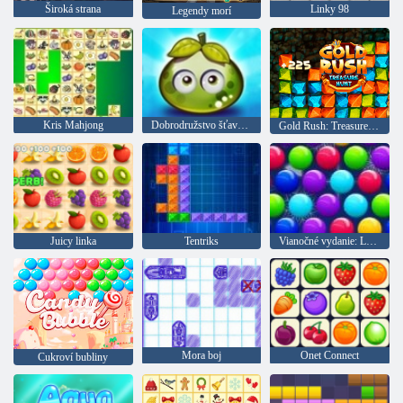
Široká strana
Linky 98
Legendy morí
Kris Mahjong
Dobrodružstvo šťavnatých bobúľ
Gold Rush: Treasure Hunter
Juicy linka
Tentriks
Vianočné vydanie: Legrační bubliny
Mora boj
Onet Connect
Cukroví bubliny