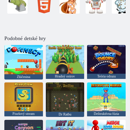
Podobné detské hry
Hradný ostrov
Teória odrazu
Zlúčenina
Pixelový stream
Deštruktívna fúzia
Dr Ratbu