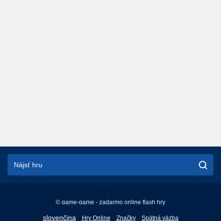
© game-game - zadarmo online flash hry
English
slovenčina
Hry Online
Značky
Spätná väzba