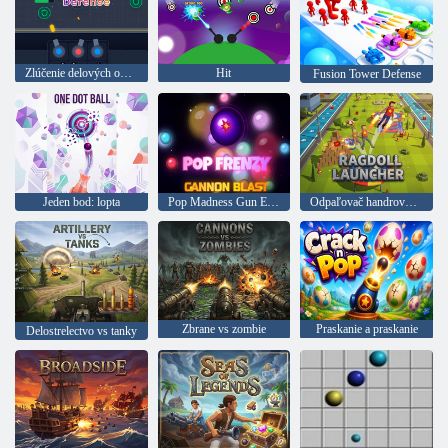
Zlúčenie delových opevnení
Hit
Fusion Tower Defense
Jeden bod: lopta
Pop Madness Gun Explosion
Odpaľovač handrových bábik
Zbrane vs zombie
Praskanie a praskanie
Delostrelectvo vs tanky