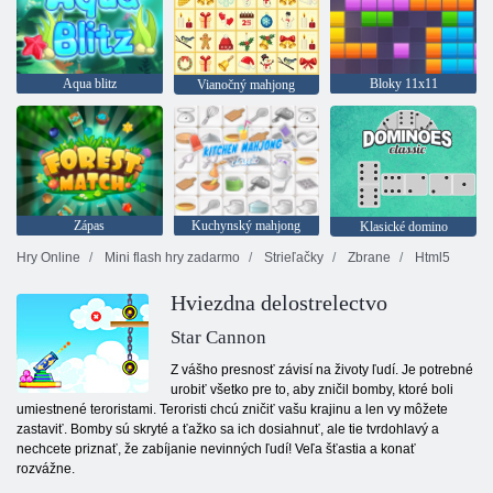
Aqua blitz
Bloky 11x11
Vianočný mahjong
Zápas
Kuchynský mahjong
Klasické domino
Hry Online
Mini flash hry zadarmo
Strieľačky
Zbrane
Html5
Hviezdna delostrelectvo
Star Cannon
Z vášho presnosť závisí na životy ľudí. Je potrebné
urobiť všetko pre to, aby zničil bomby, ktoré boli
umiestnené teroristami. Teroristi chcú zničiť vašu krajinu a len vy môžete
zastaviť. Bomby sú skryté a ťažko sa ich dosiahnuť, ale tie tvrdohlavý a
nechcete priznať, že zabíjanie nevinných ľudí! Veľa šťastia a konať
rozvážne.