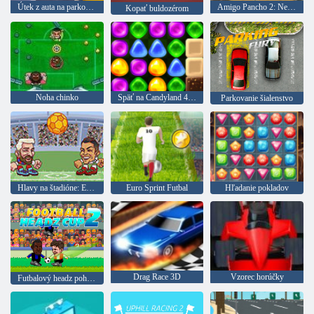
Útek z auta na parkovisku
Amigo Pancho 2: New York Party
Kopať buldozérom
Noha chinko
Späť na Candyland 4: Lollipop Garden
Parkovanie šialenstvo
Hlavy na štadióne: Euro futbal
Euro Sprint Futbal
Hľadanie pokladov
Drag Race 3D
Vzorec horúčky
Futbalový headz pohár 2