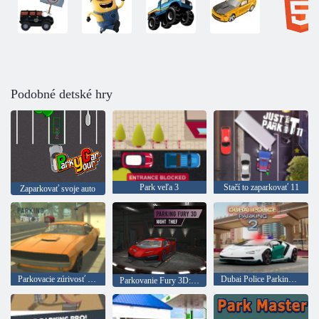
Podobné detské hry
Park veľa 3
Stačí to zaparkovať 11
Zaparkovať svoje auto
Parkovacie zúrivosť 3D
Dubai Police Parking 2.
Parkovanie Fury 3D: Nočný zlodej