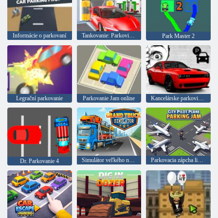
Informácie o parkovaní
Tankovanie: Parkovisko
Park Master 2
Legrační parkovanie
Parkovanie Jam online
Kancelárske parkovisko
Simulátor veľkého nákladného auta
Parkovacia zápcha lietadla City pilot
Dr. Parkovanie 4