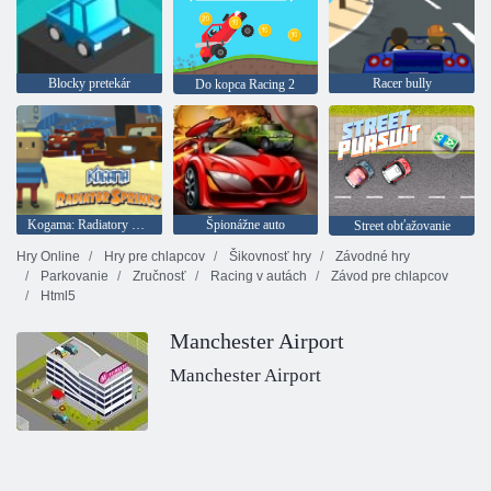
Blocky pretekár
Racer bully
Do kopca Racing 2
Kogama: Radiatory Springs
Špionážne auto
Street obťažovanie
Hry Online
Hry pre chlapcov
Šikovnosť hry
Závodné hry
Parkovanie
Zručnosť
Racing v autách
Závod pre chlapcov
Html5
Manchester Airport
Manchester Airport