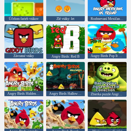
Účelom farieb vtákov
Zlé vtáky: let
Rozhnevaní Mexičania proti Trumpovi
Závratné vtáky
Angry Birds Pop It Puzzle
Angry Birds: Red B
Angry Birds Hidden Rides
Angry Birds Halloween
Zbierka puzzle Angry Birds: Bad Pigs