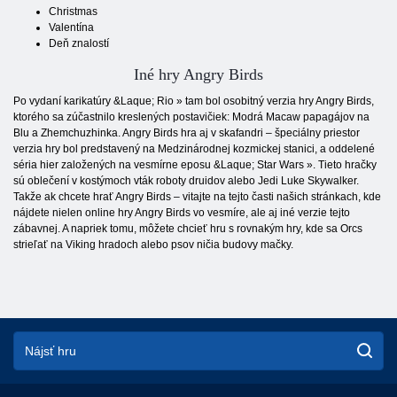
Christmas
Valentína
Deň znalostí
Iné hry Angry Birds
Po vydaní karikatúry &Laque; Rio » tam bol osobitný verzia hry Angry Birds,
ktorého sa zúčastnilo kreslených postavičiek: Modrá Macaw papagájov na
Blu a Zhemchuzhinka. Angry Birds hra aj v skafandri – špeciálny priestor
verzia hry bol predstavený na Medzinárodnej kozmickej stanici, a oddelené
séria hier založených na vesmírne eposu &Laque; Star Wars ». Tieto hračky
sú oblečení v kostýmoch vták roboty druidov alebo Jedi Luke Skywalker.
Takže ak chcete hrať Angry Birds – vitajte na tejto časti našich stránkach, kde
nájdete nielen online hry Angry Birds vo vesmíre, ale aj iné verzie tejto
zábavnej. A napriek tomu, môžete chcieť hru s rovnakým hry, kde sa Orcs
strieľať na Viking hradoch alebo psov ničia budovy mačky.