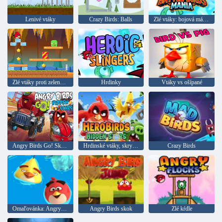
Lenivé vtáky
Crazy Birds: Balls
Zlé vtáky: bojová mánia
Zlé vtáky proti zeleným ošípanom
Hrdinky
Vtáky vs ošípané
Angry Birds Go! Skryté hviezdy
Hrdinské vtáky, skryté hviezdy
Crazy Birds
Omaľovánka: Angry Birds
Angry Birds skok
Zlé kŕdle