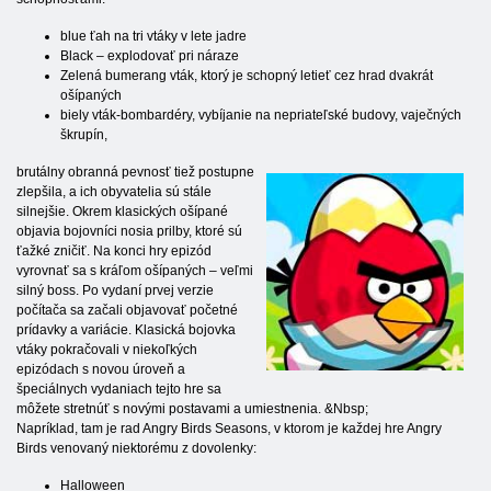
blue ťah na tri vtáky v lete jadre
Black – explodovať pri náraze
Zelená bumerang vták, ktorý je schopný letieť cez hrad dvakrát
ošípaných
biely vták-bombardéry, vybíjanie na nepriateľské budovy, vaječných
škrupín,
brutálny obranná pevnosť tiež postupne
zlepšila, a ich obyvatelia sú stále
silnejšie. Okrem klasických ošípané
objavia bojovníci nosia prilby, ktoré sú
ťažké zničiť. Na konci hry epizód
vyrovnať sa s kráľom ošípaných – veľmi
silný boss. Po vydaní prvej verzie
počítača sa začali objavovať početné
prídavky a variácie. Klasická bojovka
vtáky pokračovali v niekoľkých
epizódach s novou úroveň a
špeciálnych vydaniach tejto hre sa
môžete stretnúť s novými postavami a umiestnenia. &Nbsp;
Napríklad, tam je rad Angry Birds Seasons, v ktorom je každej hre Angry
Birds venovaný niektorému z dovolenky:
Halloween