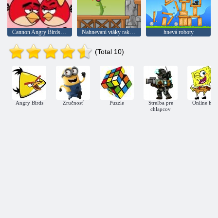
Cannon Angry Birds 3 na Valentína
Nahnevaní vtáky raketové
hnevá roboty
(Total 10)
Angry Birds
Zručnosť
Puzzle
Streľba pre
Online hry
chlapcov