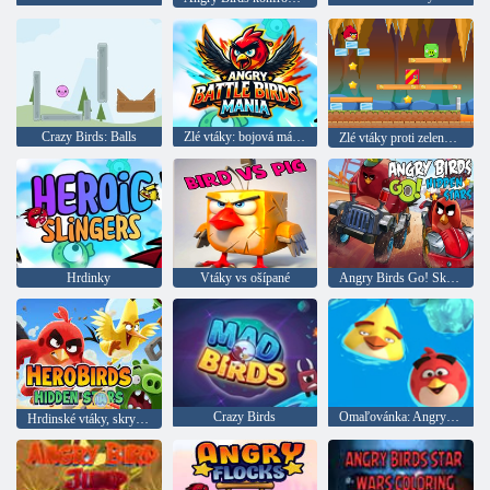
Crazy Birds: Balls
Zlé vtáky: bojová mánia
Zlé vtáky proti zeleným ošípanom
Hrdinky
Vtáky vs ošípané
Angry Birds Go! Skryté hviezdy
Crazy Birds
Omaľovánka: Angry Birds
Hrdinské vtáky, skryté hviezdy