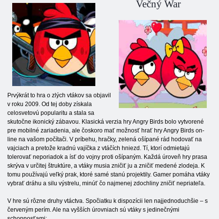
Večný War
Prvýkrát to hra o zlých vtákov sa objavil
v roku 2009. Od tej doby získala
celosvetovú popularitu a stala sa
skutočne ikonický zábavou. Klasická verzia hry Angry Birds bolo vytvorené
pre mobilné zariadenia, ale čoskoro mať možnosť hrať hry Angry Birds on-
line na vašom počítači. V príbehu, hračky, zelená ošípané rád hodovať na
vajciach a pretože kradnú vajíčka z vtáčích hniezd. Tí, ktorí odmietajú
tolerovať neporiadok a ísť do vojny proti ošípaným. Každá úroveň hry prasa
skrýva v určitej štruktúre, a vtáky musia zničiť ju a zničiť medené zlodeja. K
tomu používajú veľký prak, ktoré samé stanú projektily. Gamer pomáha vtáky
vybrať dráhu a silu výstrelu, minúť čo najmenej zdochliny zničiť nepriateľa.
V hre sú rôzne druhy vtáctva. Spočiatku k dispozícii len najjednoduchšie – s
červeným perím. Ale na vyšších úrovniach sú vtáky s jedinečnými
schopnosťami: