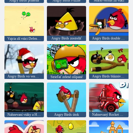
Angry Birds priatelia
Angry Birds Puzzle
Mario versus zlí vtáci
Angry Birds zostreliť
Angry Birds double rybolov
Vajcia zlí vtáci Defense 2
Angry Birds vo vesmíre Vianoce
Angry Birds bláznivé pohyby
Strieľať zelené ošípané
Nahnevaní vtáky a Halloween
Angry Birds útok
Nahnevaný Rocket Birds 2