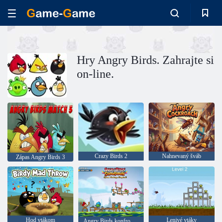
Hry Angry Birds. Zahrajte si
on-line.
Crazy Birds 2
Nahnevaný šváb
Zápas Angry Birds 3
Hod vtákom
Lenivé vtáky
Angry Birds konfrontácia