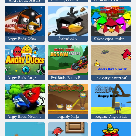
Angry Birds: Seasons
Angry Birds: Zábavné puzzle
Šialené vtáky
Slávne vajcia kreslených postavičiek
Angry Birds: Angry Ducks
Evil Birds: Racers Puzzle
Zlé vtáky: Závažnosť
Angry Birds: Mountain závod
Legendy Ninja
Kogama: Angry Birds