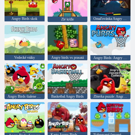
Angry Birds skok
Omaľovánka Angry Birds Star Wars
Zlé kŕdle
Vedecké vtáky
Angry birds vs prasatá
Angry Birds: Angry Purr
Angry Birds šialene skákajúce
Basketbal Angry Birds
Zbierka puzzle: Angry Birds
Kartu Angry Birds Hidden Stars
Nahnevané červené vtáky