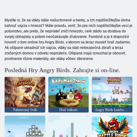
Myslíte si, že sa vtáky stále našuchorené a bielej, a ich najdôležitejšia úloha
liahnuť vajcia v hniezd? Máte pravdu, veriť, že pre nich najdôležitejšie vecí je
potomstvo, ale preto, že nepriateľ zničí hniezdo, celé stádo sa dostáva do
svojej obhajoby a potom neočakávajte zľutovanie. Farebné a je k dispozícii
hovoriť o tom online hry Angry Birds, v ktorom sa teraz musieť hrať zadarmo.
Ak ošípané ukradnúť ich vajcia, vtáky sa stali nebezpečná zbraň a teraz
zničených domov v odvetu nepriateľa. Ošípané majú izmuchal je obnoviť,
posilnenie rôzne materiály, ale vtáky vôbec stiesnene.
Posledná Hry Angry Birds. Zahrajte si on-line.
Nahnevaný šváb
Hod vtákom
Angry Birds konfrontácia