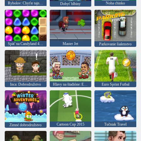
Rybolov: Chyťte tajného Brainmoutha
Noha chinko
Dobyť hlbiny
Späť na Candyland 4: Lollipop Garden
Master Jet
Parkovanie šialenstvo
Inca: Dobrodružstvo
Hlavy na štadióne: Euro futbal
Euro Sprint Futbal
Cartoon Cup 2015
Tučniak Travel
Zimné dobrodružstvo