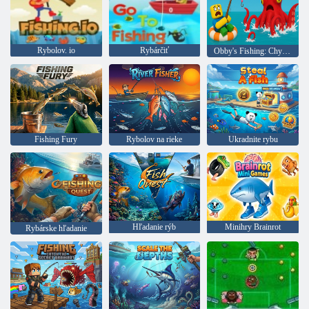
Rybolov. io
Rybárčiť
Obby's Fishing: Chyťte Megalodona
Fishing Fury
Rybolov na rieke
Ukradnite rybu
Hľadanie rýb
Minihry Brainrot
Rybárske hľadanie