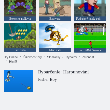
Boxerské trollovia
Backyard
Futbalový headz pohár 2
Indi dialo
Kľúč a štít
Euro 2016: Sankcie
Hry Online
Šikovnosť hry
Strieľačky
Rybolov
Zručnosť
Html5
Rybárčenie: Harpunování
Fisher Boy