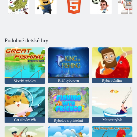
Podobné detské hry
Kráľ rybolovu
Rybári Online
Skvelý rybolov
Cat úlovky rýb
Majster rybár
Rybolov s priateľmi