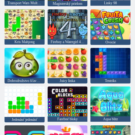
Transport Wars Multiplayer 2020
Linky 98
Magisterský prielom
Kris Mahjong
Fireboy a Watergirl 4: Crystal Temple
Ovocie
Dobrodružstvo šťavnatých bobúľ
Juicy linka
Tentriks
Farebné bloky
Aqua blitz
Jedenásť jedenásť