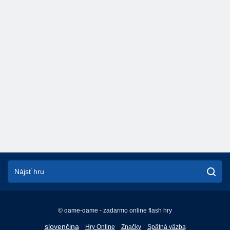
© game-game - zadarmo online flash hry
English
slovenčina
Hry Online
Značky
Spätná väzba