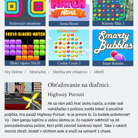
Stohovacie zariadenie
Klenoty Blitz 3
Arena Boom
Bloky zápasu 10x10
Cookie Crush 3
Smart Bubbles
Hry Online
Strieľačky
Streľba pre chlapcov
Html5
Obťažovanie na diaľnici
Highway Pursuit
Ak sa vám páči hrať úlohu lupiča, a máte radi
naháňačku s políciou svetlá blikať a pouličné
potýčka, hra pasáž Highway Pursuit - to je presne to, čo budete potrebovať!
Vy - člen gangu lupičov a vašou úlohou je. čo najskôr odtrhnúť sa od
prenasledovania polície, ktorí prišli zavolať bankovú lúpež. Take v rukách
mocnú zbraň, dostať v rýchlom aute a snaží sa vymaniť z chase.