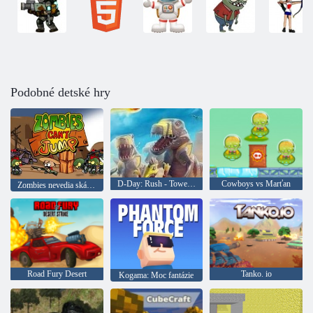
Podobné detské hry
D-Day: Rush - Tower Defense
Cowboys vs Marťan
Zombies nevedia skákať
Road Fury Desert
Tanko. io
Kogama: Moc fantázie