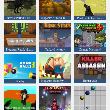
Jurassic Period: Lov dinosaurov
Kogama: Kubické remeslo
Pixel multiplayer bitka
Kogama: Rast k víťazstvu
Tankové hviezdy
Zombie Mission 4
Kogama: Skutočný PVP
Hunter vrah
Bomby