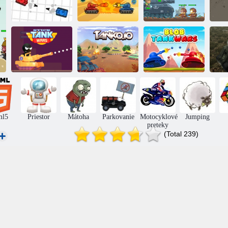
Boj nádrž
Rachot tankov
Ochrana nádrže
Stickman: Tank
Bubble Tank
Wars
Tanko. io
Wars
ml5
Priestor
Mátoha
Parkovanie
Motocyklové
Jumping
preteky
(Total 239)