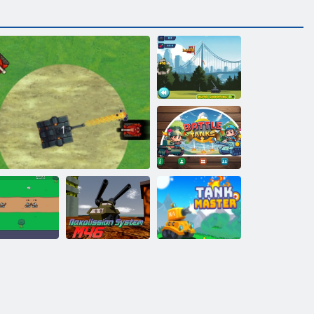
Tank bojovník:
streľba
Bitka o tanky 2
Daxolis System
Éra tankov
Bitka o strelcov
M46
Majster