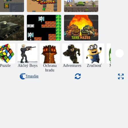
Bitka s
Tank Aréna
mikraďankami
Ochrana nádrže
Vojenský
tankový
Tanková bitka
Tankové
simulátor
90
labyrinty
Puzzle
Akčný Boys
Ochrana
Adventures
Zručnosť
Monsters
hradu
Tmavšie