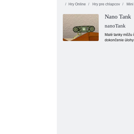
Hry Online
Hry pre chlapcov
Mini
Nano Tank
nanoTank
Malé tanky môžu č
dokončenie úlohy 
Mestský detektívny