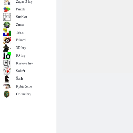
Zápas 3 hry
Puzzle
Sudoku
Zuma
Tetris
Biliard
3D hry
IO hry
Kartové hry
Solitér
Šach
Rybárčenie
Online hry