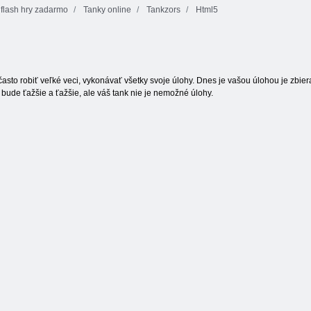
 flash hry zadarmo
Tanky online
Tankzors
Html5
Fireboy a
Watergirl 4:
Prekliaty poklad
Crystal Temple
Motýľ Kyodai
2
asto robiť veľké veci, vykonávať všetky svoje úlohy. Dnes je vašou úlohou je zbie
bude ťažšie a ťažšie, ale váš tank nie je nemožné úlohy.