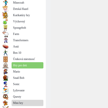
Minecraft
Detská Hazel
Karikatúry hry
Výchovný
Spongebob
Farm
Transformers
Autá
Ben 10
Úniková miestnosť
Hry pre deti
Mario
Snail Bob
Sonic
Lyžovanie
Questy
Mini hry