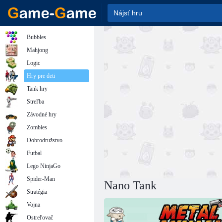
Bubbles
Mahjong
Logic
Hry pre deti
Tank hry
Streľba
Závodné hry
Zombies
Dobrodružstvo
Futbal
Lego NinjaGo
Spider-Man
Nano Tank
Stratégia
Vojna
Ostreľovač