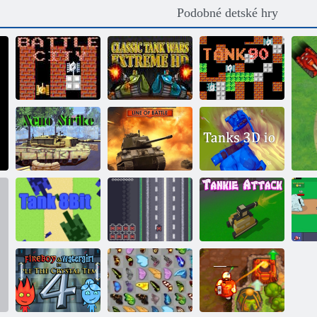
Podobné detské hry
Klasické
Bojové mesto
tankové vojny
Tank z roku
online
Extreme HD
1990
Kseno rana
Bojová hranica
3D tanky
8bitový tank
Obranná nádrž
Útok