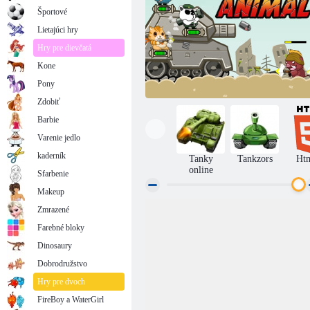
Športové
Lietajúci hry
Hry pre dievčatá
Kone
Pony
Zdobiť
Barbie
Varenie jedlo
kaderník
Tanky
Tankzors
Ht
online
Sfarbenie
Makeup
Zmrazené
Kovové zvieratá
Farebné bloky
Dinosaury
Dobrodružstvo
Hry pre dvoch
FireBoy a WaterGirl