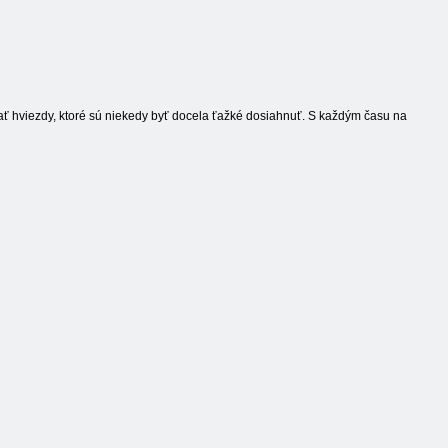
rať hviezdy, ktoré sú niekedy byť docela ťažké dosiahnuť. S každým času na