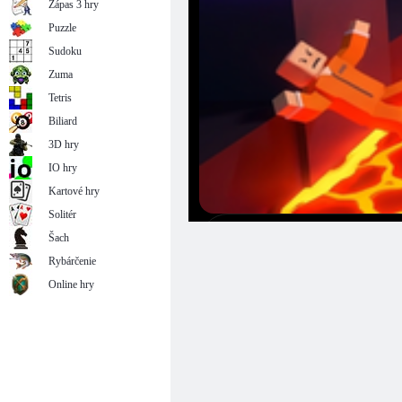
Zápas 3 hry
Puzzle
Sudoku
Zuma
Tetris
Biliard
3D hry
IO hry
Kartové hry
Solitér
Šach
Rybárčenie
Online hry