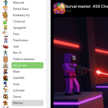
Minecraft
Detská Hazel
Karikatúry hry
Výchovný
Spongebob
Farm
Transformers
Autá
Ben 10
Úniková miestnosť
Hry pre deti
Mario
Snail Bob
Sonic
Lyžovanie
Questy
Mini hry