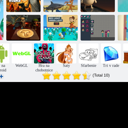
Tralalero Tralala
Ovipos v hre v
Babička GTA
hra v chobotnici
chobotnici:
Vegas
červeného svetla
Glass Bridge
Hr
Kuracie žokej:
Talian Braynrot:
červené svetlo
Dalgonova túžba
zelené svetlo
Hra v Kalmare 3
d
 na
WebGL
Hra na
Šaty
Sfarbenie
Tri v rade
roid
chobotnice
(Total 10)