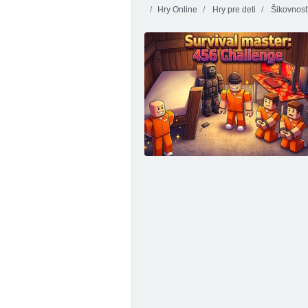
Hry Online
Hry pre deti
Šikovnosť
Kogama: Vianočné Parkour