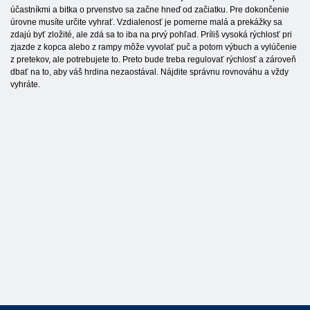
účastníkmi a bitka o prvenstvo sa začne hneď od začiatku. Pre dokončenie
úrovne musíte určite vyhrať. Vzdialenosť je pomerne malá a prekážky sa
zdajú byť zložité, ale zdá sa to iba na prvý pohľad. Príliš vysoká rýchlosť pri
zjazde z kopca alebo z rampy môže vyvolať puč a potom výbuch a vylúčenie
z pretekov, ale potrebujete to. Preto bude treba regulovať rýchlosť a zároveň
dbať na to, aby váš hrdina nezaostával. Nájdite správnu rovnováhu a vždy
vyhráte.