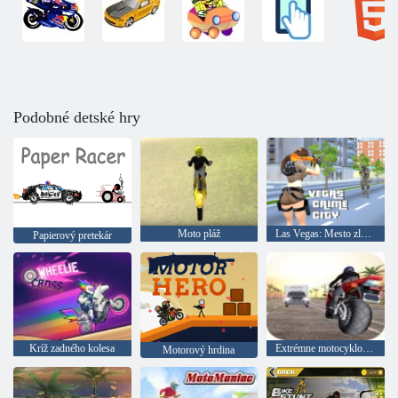
Podobné detské hry
Moto pláž
Las Vegas: Mesto zločinov
Papierový pretekár
Kríž zadného kolesa
Extrémne motocyklové preteky
Motorový hrdina