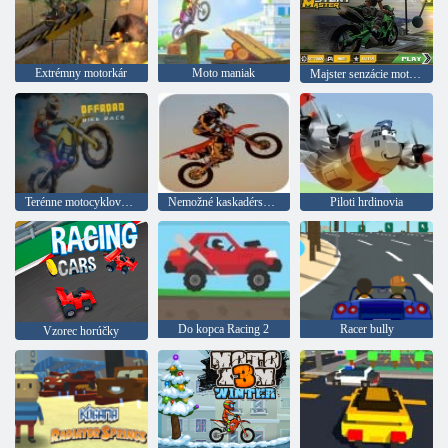
Extrémny motorkár
Moto maniak
Majster senzácie motocyklov
Terénne motocyklové preteky
Nemožné kaskadérske kúsky na motocykli
Piloti hrdinovia
Do kopca Racing 2
Racer bully
Vzorec horúčky