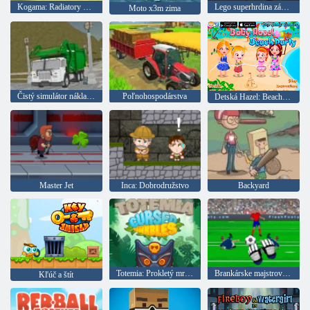
Kogama: Radiatory Springs
Lego superhrdina závod
Moto x3m zima
Čistý simulátor nákladného automobilu na ostrove
Poľnohospodárstva
Detská Hazel: Beach party
Master Jet
Inca: Dobrodružstvo
Backyard
Totemia: Prokletý mramor
Brankárske majstrovstvá
Kľúč a štít