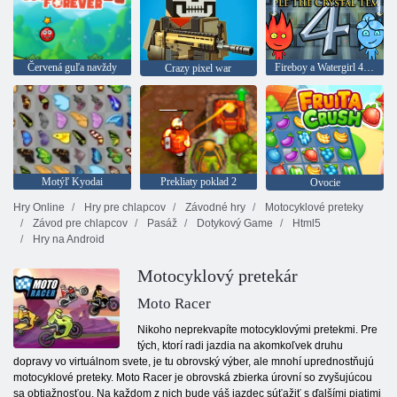
Červená guľa navždy
Fireboy a Watergirl 4: Crystal Temple
Crazy pixel war
Motýľ Kyodai
Prekliaty poklad 2
Ovocie
Hry Online
Hry pre chlapcov
Závodné hry
Motocyklové preteky
Závod pre chlapcov
Pasáž
Dotykový Game
Html5
Hry na Android
Motocyklový pretekár
Moto Racer
Nikoho neprekvapíte motocyklovými pretekmi. Pre
tých, ktorí radi jazdia na akomkoľvek druhu
dopravy vo virtuálnom svete, je tu obrovský výber, ale mnohí uprednostňujú
motocyklové preteky. Moto Racer je obrovská zbierka úrovní so zvyšujúcou
sa obtiažnosťou. Na každom z nich bude váš jazdec súťažiť s ďalšími piatimi