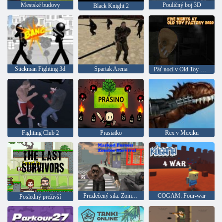
Mestské budovy
Pouličný boj 3D
Black Knight 2
Stickman Fighting 3d
Spartak Arena
Päť nocí v Old Toy Factory 2020
Fighting Club 2
Prasiatko
Rex v Mexiku
Prezlečený sila: Zombie Survival
COGAM: Four-war
Posledný preživší