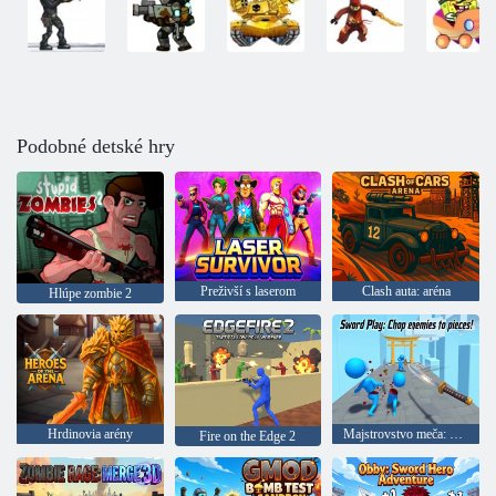
Podobné detské hry
Preživší s laserom
Clash auta: aréna
Hlúpe zombie 2
Hrdinovia arény
Majstrovstvo meča: Rozsekajte svojich nepriateľov na kusy!
Fire on the Edge 2