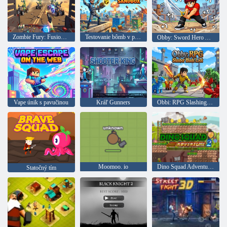
Zombie Fury: Fusion 3D
Testovanie bômb v pieskovisku
Obby: Sword Hero Adventures
Vape únik s pavučinou
Kráľ Gunners
Obbi: RPG Slashing Blade Loot
Moomoo. io
Dino Squad Adventure 2
Statočný tím