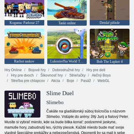
Kogama: Parkour 27
Detské pištole
Tanki online
Rachot tankov
Lukostreľba World Tour - luk a šíp strieľať
Bob The Lupker 4
Hry Online
Bojové hry
Dobrodružné hry
Hry pre deti
Hry pre dvoch
Šikovnosť hry
Strieľačky
Akčný Boys
Streľba pre chlapcov
Akcia
Boje
Pasáž
WebGL
Slime Duel
Slimebo
Čakáte na gladiátorský súboj tisícročia s názvom
Slimebo. Vstúpte do arény: žltý Jurij a fialový Peter.
Musíte si vybrať miesto, kde sa bude bitka konať: podzemné jaskyne,
mamutie hory, zabudnutý les, rýchly piesok. Každé miesto bude mať svoje
vlastné špeciálne prekážky a nebezpečenstvá. Oponenti by sa mali k sebe