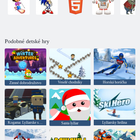
Podobné detské hry
Veselé chodníky
Horská horúčka
Zimné dobrodružstvo
Kogama: Lyžiarske skoky!
Lyžiarsky hrdina
Santa lyžiar