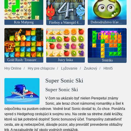
Kris Mahjong
Dobrodružstvo šťavnatých bobúľ
Fireboy a Watergirl 4: Crystal Temple
Gold Rush: Treasure Hunter
Juicy linka
Tentriks
Hry Online
Hry pre chlapcov
Lyžovanie
Zvukový
Html5
Super Sonic Ski
Super Sonic Ski
V čom sa ukázalo byť nielen Perepetui známy
Sonic, ale teraz chcel námornej romantiky a šiel k
odpočinku na pustom ostrove. Vodné brať Sonic dostať to, čo chce. Ponáhľa
vpred s Hedgehog cestujúci k svojmu snu. Na ceste sa stretne zlaté krúžky,
ktoré sú tak potrebné doplniť Sonic bonusový účet. Trampolíny zatraktívniť
cesta, ale aj nebezpečné, dávajte pozor, aby prevrátiť prevedenie obtiažny
trik. A nezabudnite ísť okolo vodných prekážok.