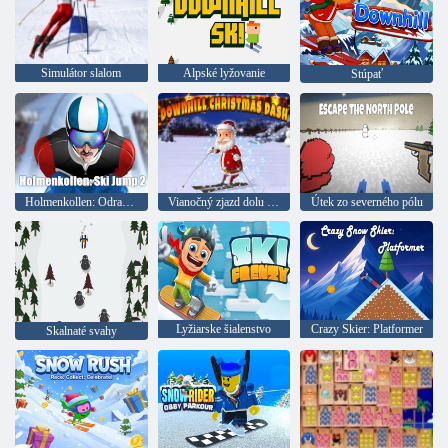
Simulátor slalom
Alpské lyžovanie
Stúpať
Holmenkollen: Odrazový mostík 2
Vianočný zjazd dolu svahom
Útek zo severného pólu
Lyžiarske šialenstvo
Crazy Skier: Platformer
Skalnaté svahy