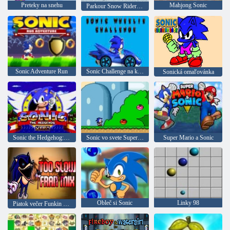
Preteky na snehu
Mahjong Sonic
Parkour Snow Rider Obbi
Sonic Adventure Run
Sonic Challenge na kolesách
Sonická omaľovánka
Sonic the Hedgehog: xero
Sonic vo svete Super Mario
Super Mario a Sonic
Obleč si Sonic
Linky 98
Piatok večer Funkin Too Slow Fran Mix