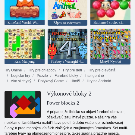
Zmiešané World: Weekend
Bublinová strelec sága 2
Zápas so zvieratami
Kris Mahjong
Fireboy a Watergirl 4: Crystal Temple
Motýľ Kyodai
Hry Online
Hry pre chlapcov
Hry pre deti
Hry pre dievčatá
Logické hry
Puzzle
Farebné bloky
Inteligentné
Ako si chytrý
Dotykový Game
Html5
Hry na Android
Výkonové bloky 2
Power blocks 2
V prípade, že ihrisko sa objaví farebné obrazce,
očakávajú zaujímavé puzzle. Naša hra vás
nesklame, fanúšikovia rozbiť hlavu po dlhú dobu vstúpi do rozhodovacej
úlohy, a pred mnohými ďalších zložitých a zaujímavých úrovniach. Set multi-
farebné tvary na obmedzenom priestore, takže žiadna prázdne miesta,