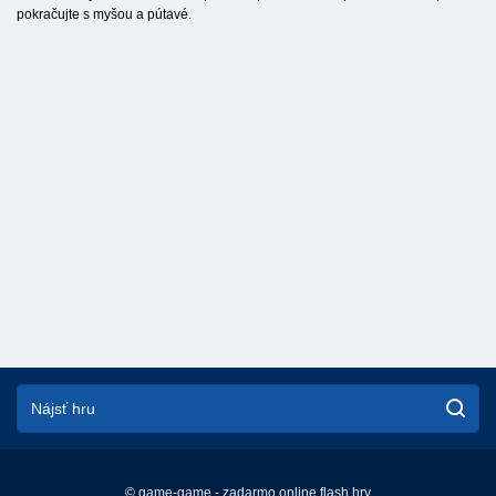
pokračujte s myšou a pútavé.
© game-game - zadarmo online flash hry