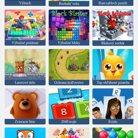
Výbuch
Haecsablock puzzle
Rozbaliť vežu
Výbušné prúdenie
Výbušné bloky
Blokový sochár
Laserové delo
Ochrana kráľovstvo
Top obľúbené priatelia
Zvieracie línie
2048 trojíc
Kúzlo