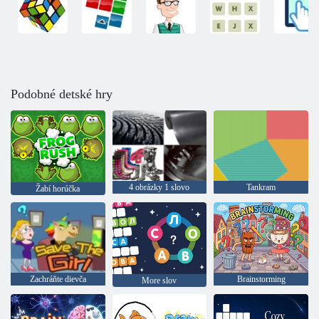
Podobné detské hry
4 obrázky 1 slovo
Tankram
Žabí horúčka
Zachráňte dievča
Brainstorming
More slov