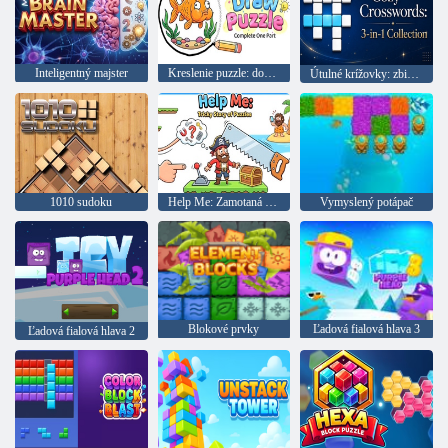
Inteligentný majster
Kreslenie puzzle: doplňte chýbajúci kúsok
Útulné krížovky: zbierka 3 v 1
1010 sudoku
Help Me: Zamotaná história hádaniek
Vymyslený potápač
Blokové prvky
Ľadová fialová hlava 3
Ľadová fialová hlava 2