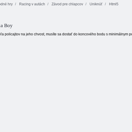
dné hry
Racing v autách
Závod pre chlapcov
Uniknúť
Html5
3D Night City 2
Moto x3m zima
Player Racing
Linky 98
ia Boy
veľa policajtov na jeho chvost, musíte sa dostať do koncového bodu s minimálnym p