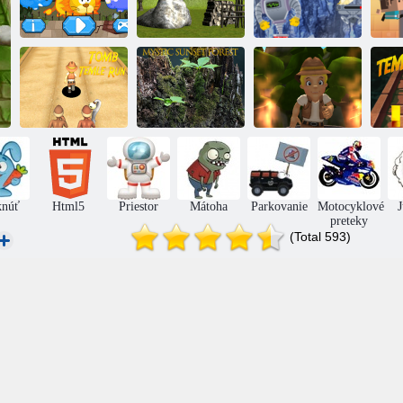
Uniknúť z domu
L
Panika v ZOO
v lese: Episode 2
Electric Fox
Chrám hrobky:
Mystický západ
Útek
slnka v lese
Zúfalý útek
knúť
Html5
Priestor
Mátoha
Parkovanie
Motocyklové
preteky
(Total 593)