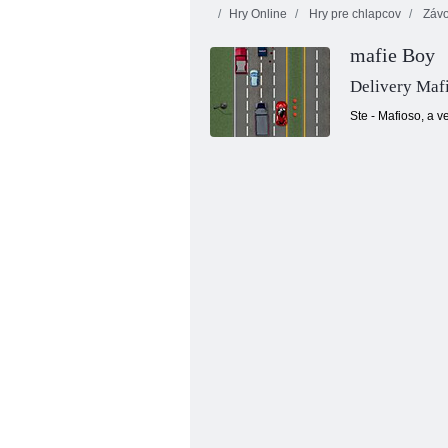
Hry Online
Hry pre chlapcov
Závo
mafie Boy
Delivery Maf
Ste - Mafioso, a 
Zúrivý street racing