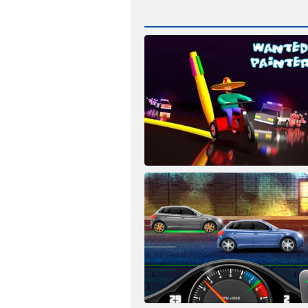
Hľadaný umelec