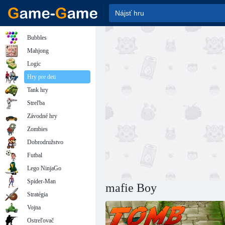
Bubbles
Mahjong
Logic
Hry pre deti
Tank hry
Streľba
Závodné hry
Zombies
Dobrodružstvo
Futbal
Lego NinjaGo
Spider-Man
mafie Boy
Stratégia
Vojna
Ostreľovač