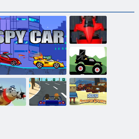
Vzorec horúčky
Monster Truck:
Les Delivery
Kogama:
Radiatory
loti hrdinovia
Špionážne auto
Racer bully
Springs