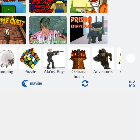
ávu namiesto
Kogama: Útek z
Legendy o
podlahy
väzenia
samurajovi
Strašidelná zlá
Plán útek z
Chrám
babička
väzenia
Jumping
Puzzle
Akčný Boys
Ochrana
Adventures
Zručnosť
hradu
Tmavšie