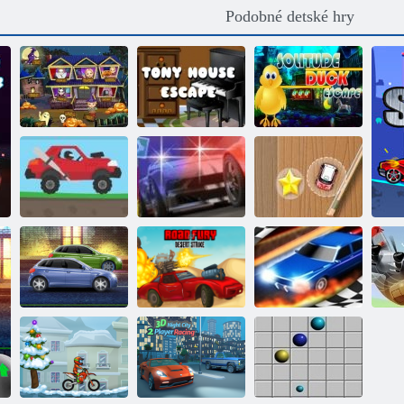
Podobné detské hry
Útek z mystickej
Útek z Tonyho
Osamelá kačica
miestnosti
domu
uniknúť
Do kopca
Street
Rush mini-
Racing 2
obťažovanie
preteky
Výkonné
Road Fury
motory
Desert
Drag Race 3D
Pi