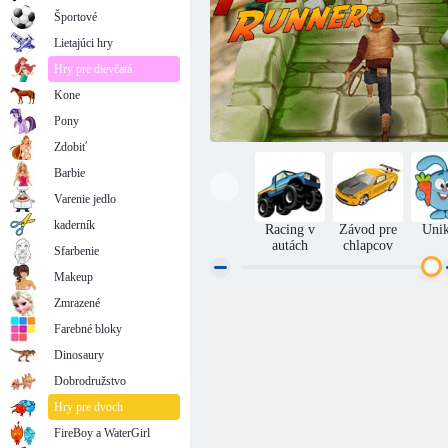
Športové
Lietajúci hry
Hry pre dievčatá
Kone
Pony
Zdobiť
Barbie
Varenie jedlo
kaderník
Racing v
Závod pre
Uni
autách
chlapcov
Sfarbenie
Makeup
Zmrazené
Beh z hrobky
Farebné bloky
Dinosaury
Dobrodružstvo
Hry pre dvoch
FireBoy a WaterGirl