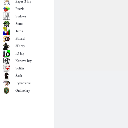
Zápas 3 hry
Puzzle
Sudoku
Zuma
Tetris
Biliard
3D hry
IO hry
Kartové hry
Solitér
Šach
Rybárčenie
Online hry