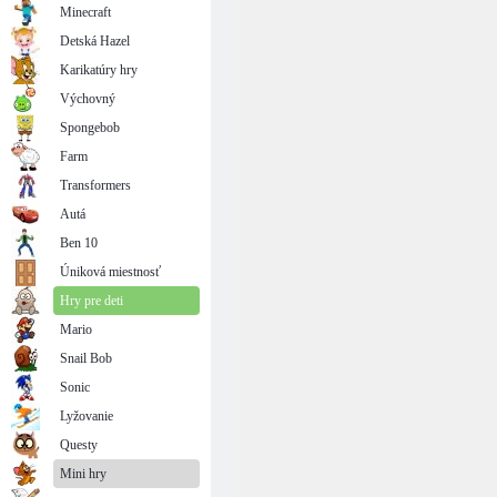
Minecraft
Detská Hazel
Karikatúry hry
Výchovný
Spongebob
Farm
Transformers
Autá
Ben 10
Úniková miestnosť
Hry pre deti
Mario
Snail Bob
Sonic
Lyžovanie
Questy
Mini hry