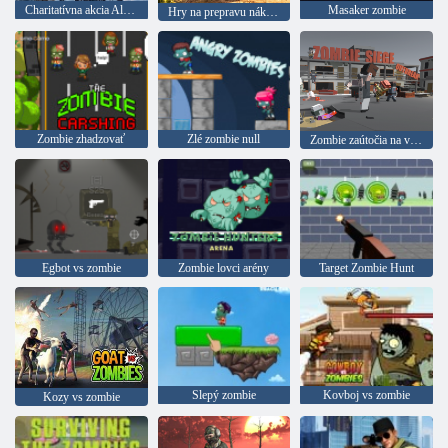
Charitatívna akcia Aljaška
Masaker zombie
Hry na prepravu nákladu so skutočnými zvieratami
Zombie zhadzovať
Zlé zombie null
Zombie zaútočia na vagón
Egbot vs zombie
Zombie lovci arény
Target Zombie Hunt
Slepý zombie
Kovboj vs zombie
Kozy vs zombie