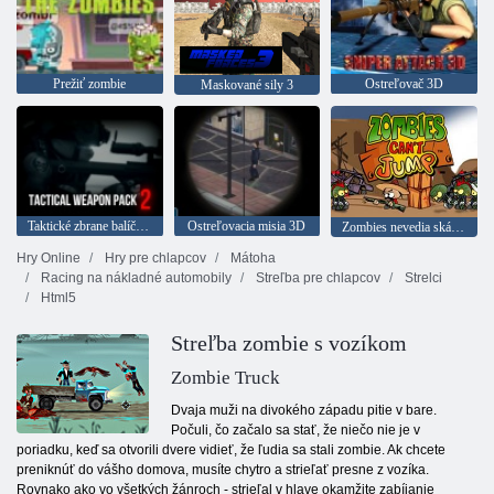
Prežiť zombie
Ostreľovač 3D
Maskované sily 3
Taktické zbrane balíček 2
Ostreľovacia misia 3D
Zombies nevedia skákať
Hry Online
Hry pre chlapcov
Mátoha
Racing na nákladné automobily
Streľba pre chlapcov
Strelci
Html5
Streľba zombie s vozíkom
Zombie Truck
Dvaja muži na divokého západu pitie v bare.
Počuli, čo začalo sa stať, že niečo nie je v
poriadku, keď sa otvorili dvere vidieť, že ľudia sa stali zombie. Ak chcete
preniknúť do vášho domova, musíte chytro a strieľať presne z vozíka.
Rovnako ako vo všetkých žánroch - strieľal v hlave okamžite zabíjanie