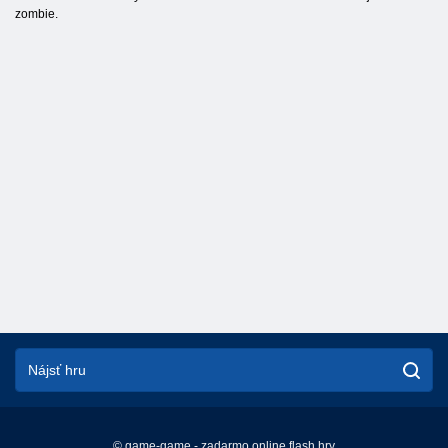
zombie.
© game-game - zadarmo online flash hry