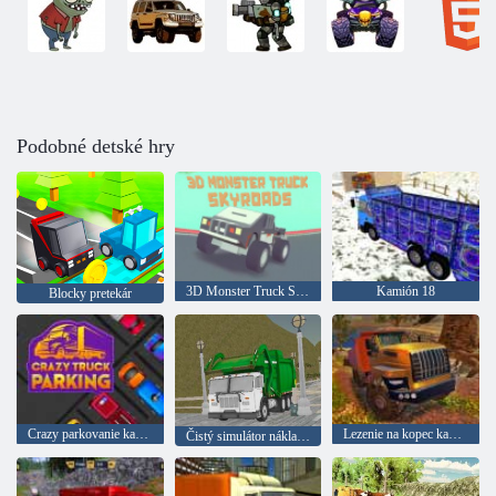
Podobné detské hry
3D Monster Truck Skyroads
Kamión 18
Blocky pretekár
Crazy parkovanie kamiónu
Lezenie na kopec kamiónu
Čistý simulátor nákladného automobilu na ostrove