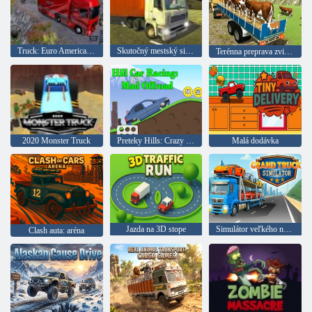
Truck: Euro American Tour
Skutočný mestský simulátor nákladných vozidiel
Terénna preprava zvierat
2020 Monster Truck
Preteky Hills: Crazy Off-Road
Malá dodávka
Jazda na 3D stope
Simulátor veľkého nákladného auta
Clash auta: aréna