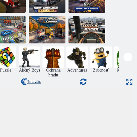
rópsky vodič
USA Truck
Európsky vodič
kamiónu
Simulator
kamiónu 2018
Pretekársky
Nákladný
toškola 2016
kamión GT
pretekár
Puzzle
Akčný Boys
Ochrana
Adventures
Zručnosť
Monsters
hradu
Tmavšie