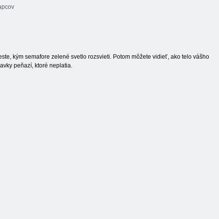
apcov
ste, kým semafore zelené svetlo rozsvieti. Potom môžete vidieť, ako telo vášho
avky peňazí, ktoré neplatia.