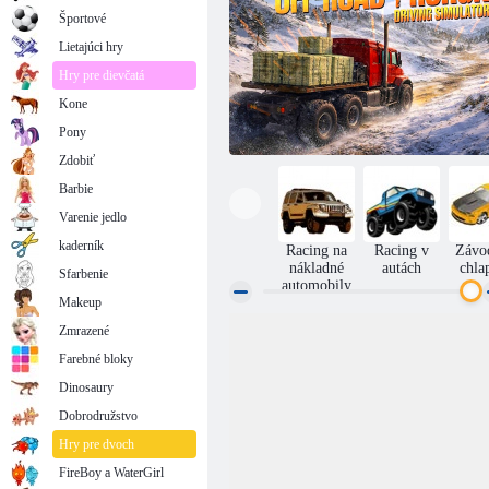
Športové
Lietajúci hry
Hry pre dievčatá
Kone
Pony
Zdobiť
Barbie
Varenie jedlo
kaderník
Racing na
Racing v
Závo
nákladné
autách
chla
Sfarbenie
automobily
Makeup
Zmrazené
Simulátor jazdy terénneho nákladného auta
Farebné bloky
Dinosaury
Dobrodružstvo
Hry pre dvoch
FireBoy a WaterGirl