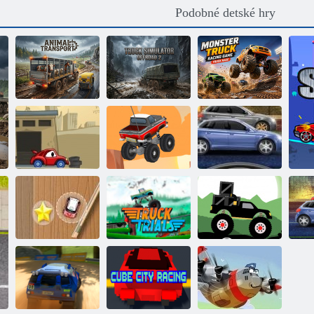
Podobné detské hry
Simulátor
terénnych
Preteky monster
Preprava zvierat
vozidiel 2
truckov
Zúrivý street
Auto zje auto 2
Nekonečné truck
racing
Skúšky
Rush mini-
nákladných
Monster Truck:
preteky
vozidiel
Les Delivery