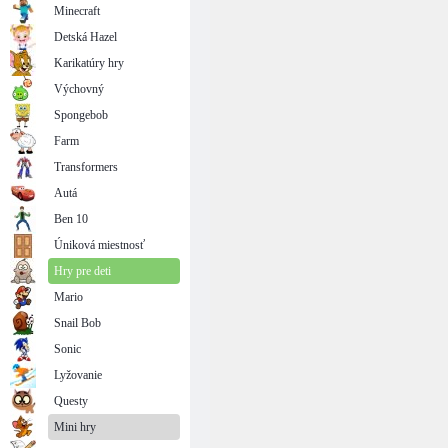
Minecraft
Detská Hazel
Karikatúry hry
Výchovný
Spongebob
Farm
Transformers
Autá
Ben 10
Úniková miestnosť
Hry pre deti
Mario
Snail Bob
Sonic
Lyžovanie
Questy
Mini hry