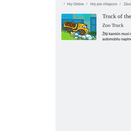
Hry Online
Hry pre chlapcov
Závo
Truck of th
Zoo Truck
Žltý kamión musí 
automobilu naplnen
Street obťažovanie