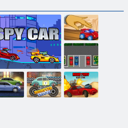
Stolné preteky 2
Vášeň pre
parkovanie
Výkonné
Road Fury
motory
Špionážne auto
Monster Racing
Desert