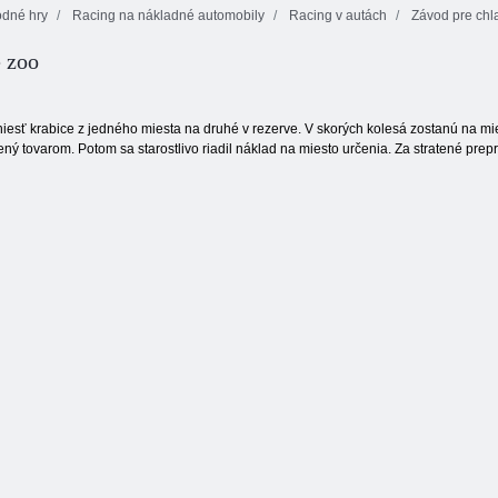
dné hry
Racing na nákladné automobily
Racing v autách
Závod pre chl
e zoo
Rally bod 6
Cubic City Race
Piloti hrdinovia
niesť krabice z jedného miesta na druhé v rezerve. V skorých kolesá zostanú na mie
ý tovarom. Potom sa starostlivo riadil náklad na miesto určenia. Za stratené prepr