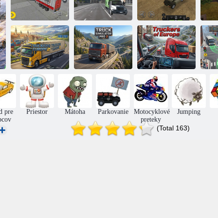
Simulátor
Simulátor jazdy
nákladných áut
na smetiarskom
Truck Simulator:
Eu
17
aute
Európa
Nákladní
Nákladní
prepravcovia
Simulátor
prepravcovia v
Európy 2
nákladných áut 2
Európe
Au
d pre
Priestor
Mátoha
Parkovanie
Motocyklové
Jumping
pcov
preteky
(Total 163)