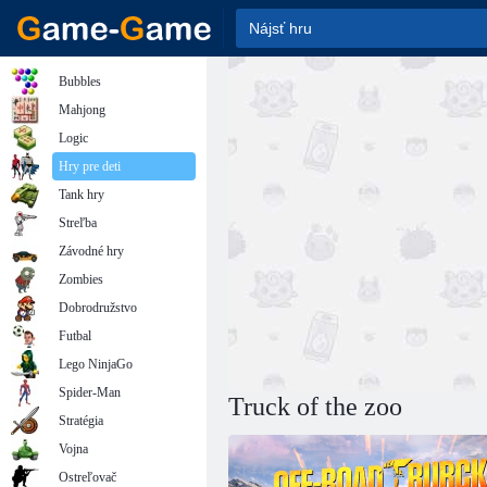
Bubbles
Mahjong
Logic
Hry pre deti
Tank hry
Streľba
Závodné hry
Zombies
Dobrodružstvo
Futbal
Lego NinjaGo
Spider-Man
Truck of the zoo
Stratégia
Vojna
Ostreľovač