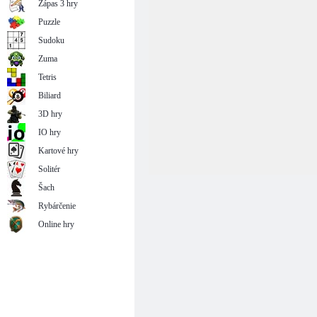
Zápas 3 hry
Puzzle
Sudoku
Zuma
Tetris
Biliard
3D hry
IO hry
Kartové hry
Solitér
Šach
Rybárčenie
Online hry