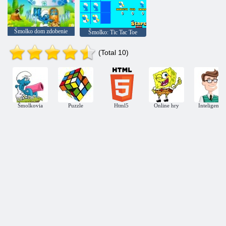
Šmolko dom zdobenie
Šmolko: Tic Tac Toe
(Total 10)
Šmolkovia
Puzzle
Html5
Online hry
Inteligentné