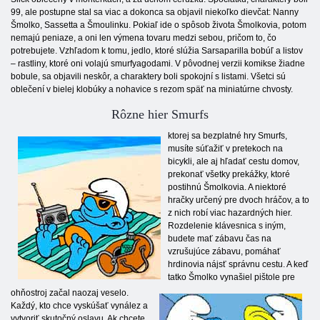
99, ale postupne stal sa viac a dokonca sa objavil niekoľko dievčat: Nanny
Šmolko, Sassetta a Šmoulinku. Pokiaľ ide o spôsob života Šmolkovia, potom
nemajú peniaze, a oni len výmena tovaru medzi sebou, pričom to, čo
potrebujete. Vzhľadom k tomu, jedlo, ktoré slúžia Sarsaparilla bobúľ a listov
– rastliny, ktoré oni volajú smurfyagodami. V pôvodnej verzii komikse žiadne
bobule, sa objavili neskôr, a charaktery boli spokojní s listami. Všetci sú
oblečení v bielej klobúky a nohavice s rezom späť na miniatúrne chvosty.
Rôzne hier Smurfs
ktorej sa bezplatné hry Smurfs,
musíte súťažiť v pretekoch na
bicykli, ale aj hľadať cestu domov,
prekonať všetky prekážky, ktoré
postihnú Šmolkovia. A niektoré
hračky určený pre dvoch hráčov, a to
z nich robí viac hazardných hier.
Rozdelenie klávesnica s iným,
budete mať zábavu čas na
vzrušujúce zábavu, pomáhať
hrdinovia nájsť správnu cestu. A keď
tatko Šmolko vynašiel pištole pre
ohňostroj začal naozaj veselo.
Každý, kto chce vyskúšať vynález a
vytvoriť skutočný oslavu. Ak chcete