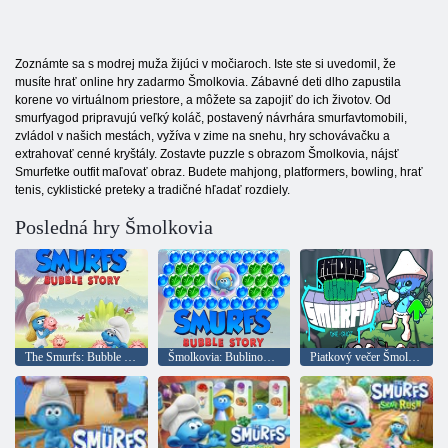
Zoznámte sa s modrej muža žijúci v močiaroch. Iste ste si uvedomil, že
musíte hrať online hry zadarmo Šmolkovia. Zábavné deti dlho zapustila
korene vo virtuálnom priestore, a môžete sa zapojiť do ich životov. Od
smurfyagod pripravujú veľký koláč, postavený návrhára smurfavtomobili,
zvládol v našich mestách, vyžíva v zime na snehu, hry schovávačku a
extrahovať cenné kryštály. Zostavte puzzle s obrazom Šmolkovia, nájsť
Smurfetke outfit maľovať obraz. Budete mahjong, platformers, bowling, hrať
tenis, cyklistické preteky a tradičné hľadať rozdiely.
Posledná hry Šmolkovia
The Smurfs: Bubble Shooter
Šmolkovia: Bublinový príbeh
Piatkový večer Šmolko vs Mačka Šmolko