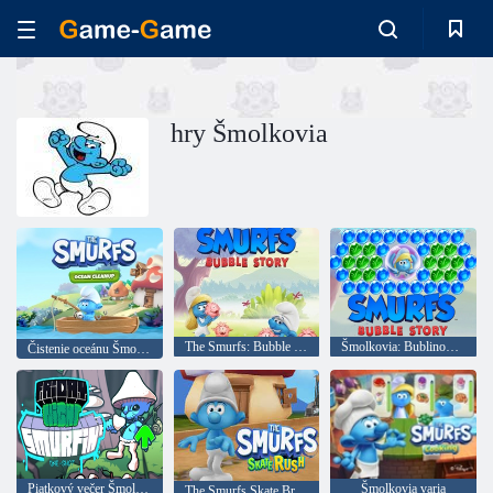
hry Šmolkovia
The Smurfs: Bubble Shooter
Šmolkovia: Bublinový príbeh
Čistenie oceánu Šmolkov
Piatkový večer Šmolko vs Mačka Šmolko
Šmolkovia varia
The Smurfs Skate Breakthrough