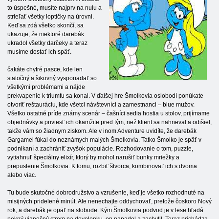
to úspešné, musíte najprv na nulu a
strieľať všetky loptičky na úrovni.
Keď sa zdá všetko skončí, sa
ukazuje, že niektoré darebák
ukradol všetky darčeky a teraz
musíme dostať ich späť.
čakáte chytré pasce, kde len
statočný a šikovný vysporiadať so
všetkými problémami a nájde
prekvapenie k triumfu sa konal. V ďalšej hre Šmolkovia oslobodí ponúkate
otvoriť reštauráciu, kde všetci návštevníci a zamestnanci – blue mužov.
Všetko ostatné príde známy scenár – čašníci sedia hostia u stolov, prijímame
objednávky a priviesť ich okamžite pred tým, než klient sa nahneval a odišiel,
takže vám so žiadnym ziskom. Ale v inom Adventure uvidíte, že darebák
Gargamel fúkal do neznámych malých Šmolkovia. Tatko Šmolko je späť v
podnikaní a zachrániť zvyšok populácie. Rozhodovanie o tom, puzzle,
vytiahnuť špeciálny elixír, ktorý by mohol narušiť bunky mriežky a
prepustenie Šmolkovia. K tomu, rozbiť štvorca, kombinovať ich s dvoma
alebo viac.
Tu bude skutočné dobrodružstvo a vzrušenie, keď je všetko rozhodnuté na
misijných pridelené minút. Ale nenechajte oddychovať, pretože čoskoro Nový
rok, a darebák je opäť na slobode. Kým Šmolkovia podvod je v lese hľadá