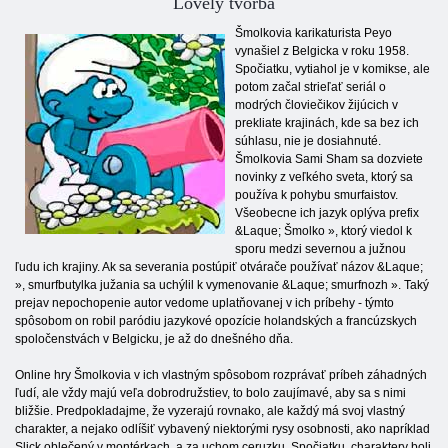
Lovely tvorba
Šmolkovia karikaturista Peyo
vynašiel z Belgicka v roku 1958.
Spočiatku, vytiahol je v komikse, ale
potom začal strieľať seriál o
modrých človiečikov žijúcich v
prekliate krajinách, kde sa bez ich
súhlasu, nie je dosiahnuté.
Šmolkovia Sami Sham sa dozviete
novinky z veľkého sveta, ktorý sa
používa k pohybu smurfaistov.
Všeobecne ich jazyk oplýva prefix
&Laque; Šmolko », ktorý viedol k
sporu medzi severnou a južnou
ľudu ich krajiny. Ak sa severania postúpiť otvárače používať názov &Laque;
», smurfbutylka južania sa uchýlil k vymenovanie &Laque; smurfnozh ». Taký
prejav nepochopenie autor vedome uplatňovanej v ich príbehy - týmto
spôsobom on robil paródiu jazykové opozície holandských a francúzskych
spoločenstvách v Belgicku, je až do dnešného dňa.
Online hry Šmolkovia v ich vlastným spôsobom rozprávať príbeh záhadných
ľudí, ale vždy majú veľa dobrodružstiev, to bolo zaujímavé, aby sa s nimi
bližšie. Predpokladajme, že vyzerajú rovnako, ale každý má svoj vlastný
charakter, a nejako odlíšiť vybavený niektorými rysy osobnosti, ako napríklad
Slick oblečený v montérkach, a za uchom ceruzku. Spočiatku, charaktery boli