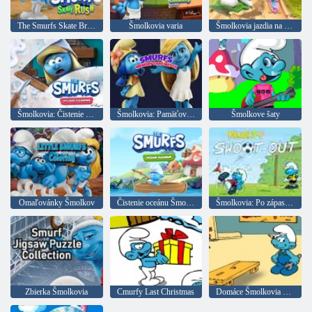
The Smurfs Skate Breakthrough
Šmolkovia varia
Šmolkovia jazdia na skateboarde
Šmolkovia: Čistenie dediny
Šmolkovia: Pamäťové karty
Šmolkove šaty
Omaľovánky Šmolkov
Čistenie oceánu Šmolkov
Šmolkovia: Po zápase tresty
Zbierka Šmolkovia
Cmurfy Last Christmas
Domáce Šmolkovia stroj