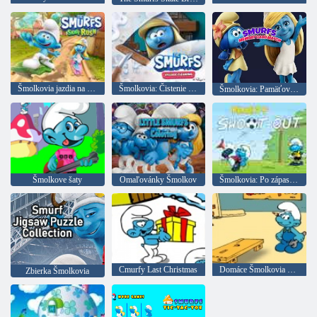
Šmolkovia jazdia na skateboarde
Šmolkovia: Čistenie dediny
Šmolkovia: Pamäťové karty
Šmolkove šaty
Omaľovánky Šmolkov
Šmolkovia: Po zápase tresty
Cmurfy Last Christmas
Domáce Šmolkovia stroj
Zbierka Šmolkovia