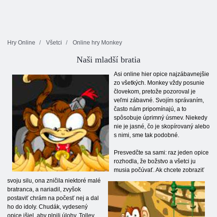
Hry Online
Všetci
Online hry Monkey
Naši mladší bratia
Asi online hier opice najzábavnejšie
zo všetkých. Monkey vždy posunie
človekom, pretože pozoroval je
veľmi zábavné. Svojím správaním,
často nám pripomínajú, a to
spôsobuje úprimný úsmev. Niekedy
nie je jasné, čo je skopírovaný alebo
s nimi, sme tak podobné.
Presvedčte sa sami: raz jeden opice
rozhodla, že božstvo a všetci ju
musia počúvať. Ak chcete zobraziť
svoju silu, ona zničila niektoré malé
bratranca, a nariadil, zvyšok
postaviť chrám na počesť nej a dal
ho do idoly. Chudák, vydesený
opice išiel, aby plnili úlohy. Tolley