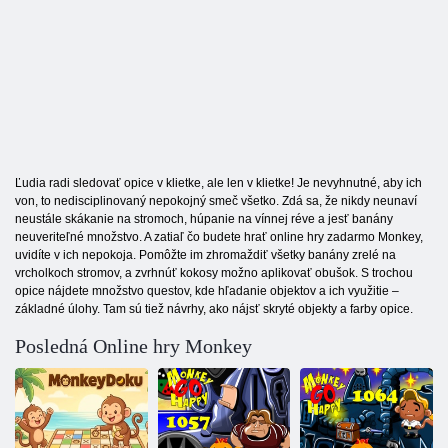
Ľudia radi sledovať opice v klietke, ale len v klietke! Je nevyhnutné, aby ich
von, to nedisciplinovaný nepokojný smeč všetko. Zdá sa, že nikdy neunaví
neustále skákanie na stromoch, húpanie na vínnej réve a jesť banány
neuveriteľné množstvo. A zatiaľ čo budete hrať online hry zadarmo Monkey,
uvidíte v ich nepokoja. Pomôžte im zhromaždiť všetky banány zrelé na
vrcholkoch stromov, a zvrhnúť kokosy možno aplikovať obušok. S trochou
opice nájdete množstvo questov, kde hľadanie objektov a ich využitie –
základné úlohy. Tam sú tiež návrhy, ako nájsť skryté objekty a farby opice.
Posledná Online hry Monkey