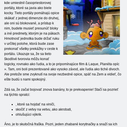
kde umiestnil časopriestorovej
portály, ktoré sa javia ako biele
kocky. Tieto portály pomáhajú opice
skákať z jednej dimenzie do druhej,
ale oni sú blokované, a prístup k
nim, budete musieť presunúť bloky
a iné predmety, ktorým je na pákach.
Hmotnosť jednotka bude držať ruku
v určitej polohe, ktorá bude zase
prekonať všetky prekážky v ceste k
portálu. Ukazuje sa, že sa tieto
škodlivé tvorovia môžu konať
logicky, rovnako ako ľudia, a to je pripomínajúce film & Laque, Planéta opíc
». Tam, oni boli prezentované ako vysoko závod, ale ľudia ako tiché divoch.
Ale pretože sme zvyknutí na svoje nezbedné opice, späť na Zem a vidieť, čo
ešte budú s nami spokojný.
Zdá sa, že začal bojovať znova banány, to je prekvapenie! Stačí sa pozrieť
na týchto spratci:
, ktoré sa hojdať na viniči,
skočiť z vetvy na vetvu, ako akrobati,
ohlušujúci výkrik.
Áno, je to skutočná fraška. Pozri, jeden zhabané korytnačky a snaží sa ich