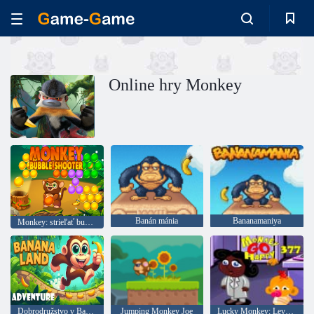
Online hry Monkey
Banán mánia
Bananamaniya
Monkey: strieľať bubliny null
Dobrodružstvo v Banánovej krajine
Jumping Monkey Joe
Lucky Monkey: Level 377