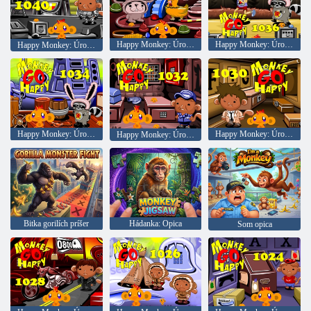
Happy Monkey: Úroveň 1038
Happy Monkey: Úroveň 1036
Happy Monkey: Úroveň 1040
Happy Monkey: Úroveň 1034
Happy Monkey: Úroveň 1030
Happy Monkey: Úroveň 1032
Bitka gorilích príšer
Hádanka: Opica
Som opica