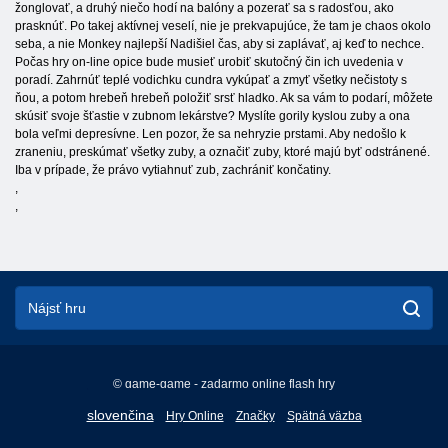
žonglovať, a druhý niečo hodí na balóny a pozerať sa s radosťou, ako
prasknúť. Po takej aktívnej veselí, nie je prekvapujúce, že tam je chaos okolo
seba, a nie Monkey najlepší Nadišiel čas, aby si zaplávať, aj keď to nechce.
Počas hry on-line opice bude musieť urobiť skutočný čin ich uvedenia v
poradí. Zahrnúť teplé vodichku cundra vykúpať a zmyť všetky nečistoty s
ňou, a potom hrebeň hrebeň položiť srsť hladko. Ak sa vám to podarí, môžete
skúsiť svoje šťastie v zubnom lekárstve? Myslíte gorily kyslou zuby a ona
bola veľmi depresívne. Len pozor, že sa nehryzie prstami. Aby nedošlo k
zraneniu, preskúmať všetky zuby, a označiť zuby, ktoré majú byť odstránené.
Iba v prípade, že právo vytiahnuť zub, zachrániť končatiny.
,
,
© game-game - zadarmo online flash hry
English
slovenčina
Hry Online
Značky
Spätná väzba
Français