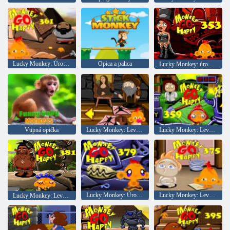
Lucky Monkey: Úroveň 361
Opica a palica
Lucky Monkey: úroveň 353
Vtipná opička
Lucky Monkey: Level 371
Lucky Monkey: Level 359
Lucky Monkey: Úroveň 379
Lucky Monkey: Level 375
Lucky Monkey: Level 381