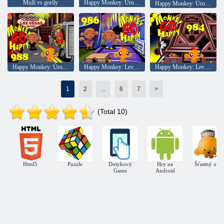
Muži vs gorily
Happy Monkey: Úroveň 992
Happy Monkey: Úroveň 990
Happy Monkey: Úroveň 988
Happy Monkey: Level 986
Happy Monkey: Level 984
1
2
...
6
7
>
(Total 10)
Html5
Puzzle
Dotykový
Hry na
Šťastný opic
Game
Android