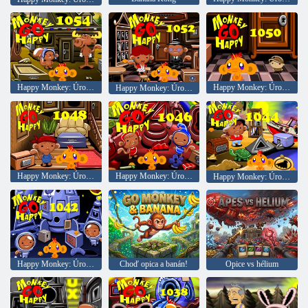
Happy Monkey: Úroveň 1054
Happy Monkey: Úroveň 1050
Happy Monkey: Úroveň 1050
Happy Monkey: Úroveň 1048
Happy Monkey: Úroveň 1046
Happy Monkey: Úroveň 1044
Happy Monkey: Úroveň 1042
Choď opica a banán!
Opice vs hélium