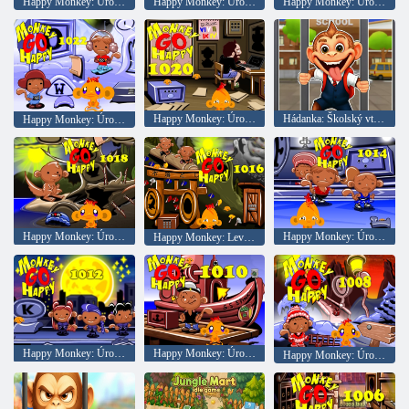
Happy Monkey: Úroveň 1028
Happy Monkey: Úroveň 1026
Happy Monkey: Úroveň 1024
Happy Monkey: Úroveň 1020
Hádanka: Školský vtip o opičom študentovi
Happy Monkey: Úroveň 1022
Happy Monkey: Úroveň 1018
Happy Monkey: Úroveň 1014
Happy Monkey: Level 1016
Happy Monkey: Úroveň 1012
Happy Monkey: Úroveň 1010
Happy Monkey: Úroveň 1008