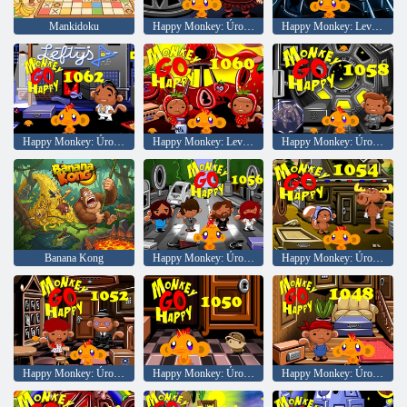
Mankidoku
Happy Monkey: Úroveň 1057
Happy Monkey: Level 1064
Happy Monkey: Úroveň 1062
Happy Monkey: Level 1060
Happy Monkey: Úroveň 1058
Banana Kong
Happy Monkey: Úroveň 1056
Happy Monkey: Úroveň 1054
Happy Monkey: Úroveň 1050
Happy Monkey: Úroveň 1050
Happy Monkey: Úroveň 1048