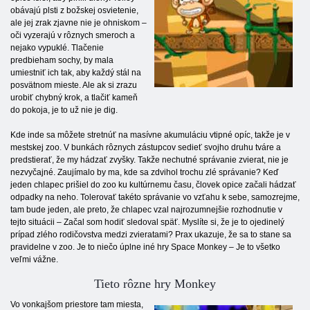
obávajú plsti z božskej osvietenie,
ale jej zrak zjavne nie je ohniskom –
oči vyzerajú v rôznych smeroch a
nejako vypuklé. Tlačenie
predbieham sochy, by mala
umiestniť ich tak, aby každý stál na
posvätnom mieste. Ale ak si zrazu
urobiť chybný krok, a tlačiť kameň
do pokoja, je to už nie je dig.
Kde inde sa môžete stretnúť na masívne akumuláciu vtipné opíc, takže je v
mestskej zoo. V bunkách rôznych zástupcov sedieť svojho druhu tváre a
predstierať, že my hádzať zvyšky. Takže nechutné správanie zvierat, nie je
nezvyčajné. Zaujímalo by ma, kde sa zdvihol trochu zlé správanie? Keď
jeden chlapec prišiel do zoo ku kultúrnemu času, človek opice začali hádzať
odpadky na neho. Tolerovať takéto správanie vo vzťahu k sebe, samozrejme,
tam bude jeden, ale preto, že chlapec vzal najrozumnejšie rozhodnutie v
tejto situácii – Začal som hodiť sledoval späť. Myslíte si, že je to ojedinelý
prípad zlého rodičovstva medzi zvieratami? Prax ukazuje, že sa to stane sa
pravidelne v zoo. Je to niečo úplne iné hry Space Monkey – Je to všetko
veľmi vážne.
Tieto rôzne hry Monkey
Vo vonkajšom priestore tam miesta,