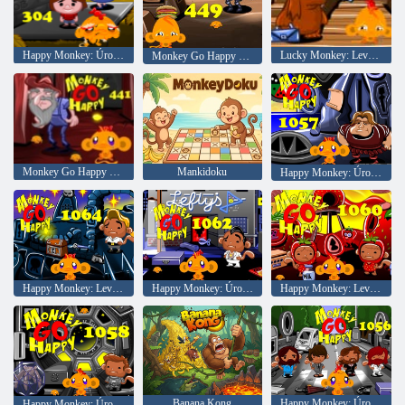
Happy Monkey: Úroveň 304
Lucky Monkey: Level 395
Monkey Go Happy 449
Monkey Go Happy 441
Mankidoku
Happy Monkey: Úroveň 1057
Happy Monkey: Level 1064
Happy Monkey: Úroveň 1062
Happy Monkey: Level 1060
Banana Kong
Happy Monkey: Úroveň 1056
Happy Monkey: Úroveň 1058