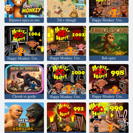
Bláznivá opica zo zoo
Trh v džungli
Happy Monkey: Úroveň 1006
Happy Monkey: Úroveň 1002
Beh opice
Happy Monkey: Úroveň 1004
Človek vs gorila
Happy Monkey: Úroveň 998
Happy Monkey: Úroveň 1000