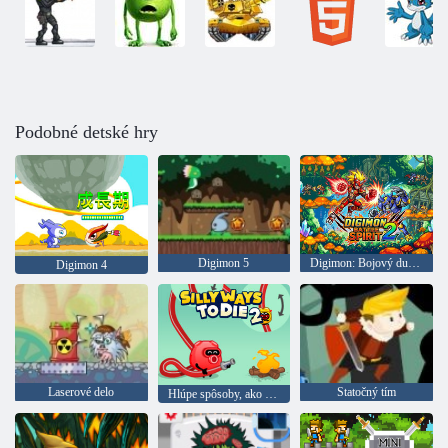
Podobné detské hry
Digimon 5
Digimon: Bojový duch 2
Digimon 4
Laserové delo
Statočný tím
Hlúpe spôsoby, ako zomrieť 2