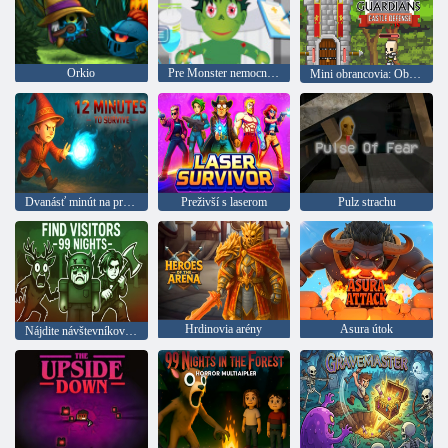
Orkio
Pre Monster nemocnicu
Mini obrancovia: Obrana hradu
Dvanásť minút na prežitie
Preživší s laserom
Pulz strachu
Hrdinovia arény
Asura útok
Nájdite návštevníkov 99 nocí