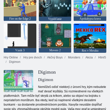
Fire on the Edge 2
Apokalypsa krava
Vypúšťanie
Vznik 3
Movers 2
Rex v Mexiku
Hry Online
Hry pre dvoch
Akčný Boys
Monsters
Akcia
Html5
Digimon
Digimon
Digimon
Nemôžeš odísť niektorý z úrovní hry, kým nebudete
mať desať kryštály. Sú rozmiestnené na všetkých
platformách. Tam môže byť skrytá za kríkom, alebo sa objaví na bojisku s
nepriateľom monštrum. Iba vtedy, keď sú naplnené všetkými desiatimi
bunkami - sa dostanete prostredníctvom portálu. Navyše neustále dopĺňať
svoje sily, zhromažďovanie okrúhle modré gule. Vaša moc graf je umiestnený