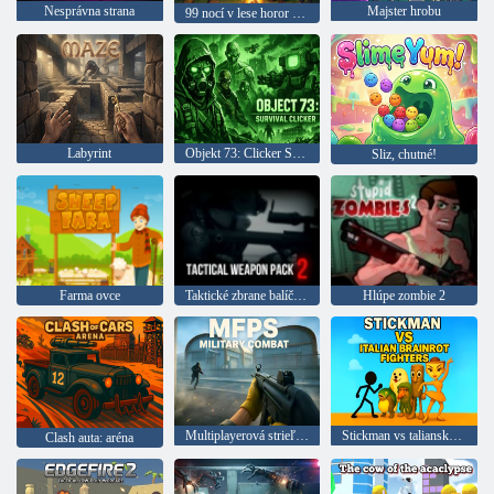
Nesprávna strana
Majster hrobu
99 nocí v lese horor pre viacerých hráčov
Labyrint
Objekt 73: Clicker Survival
Sliz, chutné!
Farma ovce
Taktické zbrane balíček 2
Hlúpe zombie 2
Multiplayerová strieľačka z pohľadu prvej osoby Vojenský boj
Stickman vs taliansky brainrot
Clash auta: aréna