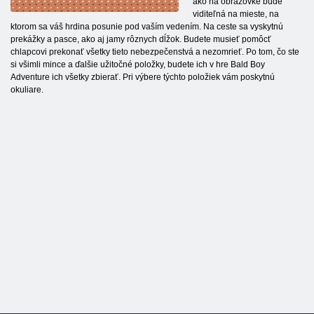
ako na obrazovke bude
viditeľná na mieste, na
ktorom sa váš hrdina posunie pod vaším vedením. Na ceste sa vyskytnú
prekážky a pasce, ako aj jamy rôznych dĺžok. Budete musieť pomôcť
chlapcovi prekonať všetky tieto nebezpečenstvá a nezomrieť. Po tom, čo ste
si všimli mince a ďalšie užitočné položky, budete ich v hre Bald Boy
Adventure ich všetky zbierať. Pri výbere týchto položiek vám poskytnú
okuliare.