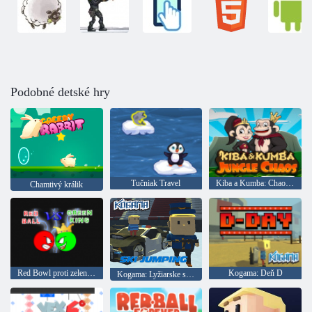
Podobné detské hry
Tučniak Travel
Kiba a Kumba: Chaos v džungli
Chamtivý králik
Red Bowl proti zelenej kráľa
Kogama: Deň D
Kogama: Lyžiarske skoky!