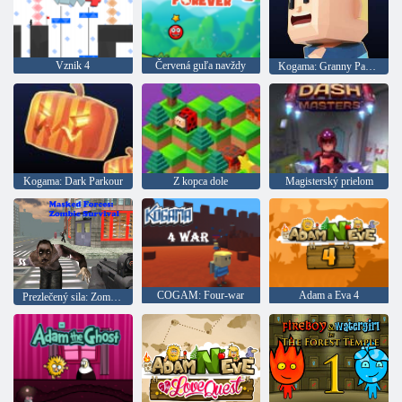
Vznik 4
Červená guľa navždy
Kogama: Granny Parkour
Kogama: Dark Parkour
Z kopca dole
Magisterský prielom
COGAM: Four-war
Adam a Eva 4
Prezlečený sila: Zombie Survival