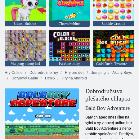
Gems: Bubbles
Cookie Crush 2
Charm bublina
Mahjong s motýľmi
Farebné bloky
Gold Rush: Treasure Hunter
Hry Online
Dobrodružné hry
Hry pre deti
Jumping
Akčný Boys
Dotykový Game
Html5
Hry na Android
Dobrodružstvá
plešatého chlapca
Bald Boy Adventure
Balý chlapec dnes išiel na
výlet a vy v novej online hre
Bald Boy Adventure z neho
urobíte spoločnosť. Predtým,