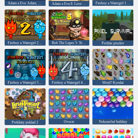
Adam a Eva: Adam, duch
Fireboy a Watergirl 1: The Forest Temple
Adam a Eva 8: Love Quest
Fireboy a Watergirl 2: Svetlý chrám
Bob The Lupes 5: Temple Adventure
Prežitie pixelov
Fireboy a Watergirl 5: prvky
Fireboy a Watergirl 4: Crystal Temple
Motýľ Kyodai
Ovocie
Nekonečné bubliny
Prekliaty poklad 2